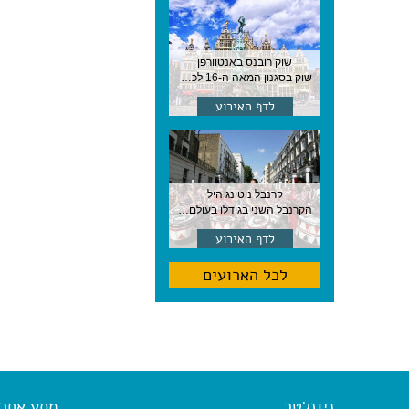
שוק רובנס באנטוורפן
שוק בסגנון המאה ה-16 לכבודו של הצייר המפורסם, בן העיר, נערך ב-15 באוגוסט באנטוורפן
לדף האירוע
קרנבל נוטינג היל
הקרנבל השני בגודלו בעולם, עם מוזיקה, תהלוכות ותחפושות. לונדון
לדף האירוע
לכל הארועים
ניוזלטר
מסע אחר א