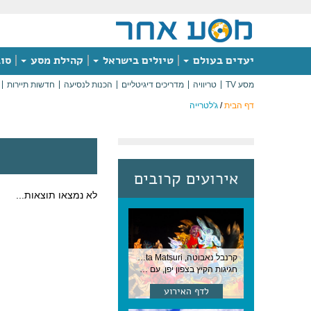
יעדים בעולם
טיולים בישראל
קהילת מסע
סוג
מסע TV
טריוויה
מדריכים דיגיטליים
הכנות לנסיעה
חדשות תיירות
דף הבית
/
ג'לטרייה
אירועים קרובים
לא נמצאו תוצאות...
קרנבל נאבוטה, Nebuta Matsuri ,יפן
חגיגות הקיץ בצפון יפן, עם תהלוכות ענק, ריקודים וזיקוקים. 6-2 באוגוסט, יפן
לדף האירוע