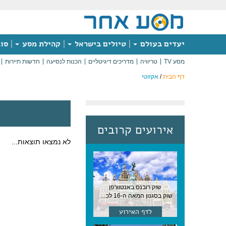
יעדים בעולם
טיולים בישראל
קהילת מסע
סוג
מסע TV
טריוויה
מדריכים דיגיטליים
הכנות לנסיעה
חדשות תיירות
דף הבית
/
אקזוטי
אירועים קרובים
לא נמצאו תוצאות...
שוק רובנס באנטוורפן
שוק בסגנון המאה ה-16 לכבודו של הצייר המפורסם, בן העיר, נערך ב-15 באוגוסט באנטוורפן
לדף האירוע