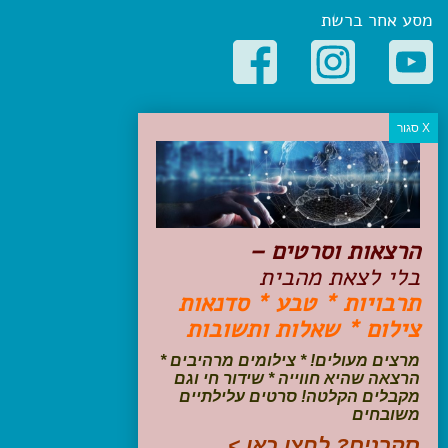
מסע אחר ברשת
קטגוריות פופולריות
יעדים
טיולים בישראל
מלונות בוטיק בישראל
טיפים והמלצות
הרצאות וסרטים –
הכנות לנסיעה
בלי לצאת מהבית
טיולי ג'יפים
תרבויות * טבע * סדנאות
טיולים עם ילדים
צילום * שאלות ותשובות
שייט, הפלגות, קרוזים
דיגיטל
מרצים מעולים! * צילומים מרהיבים *
הרצאה שהיא חווייה * שידור חי וגם
עקבו אחרינו בפייסבוק
מקבלים הקלטה! סרטים עלילתיים
משובחים
סקרנים? לחצו כאן >