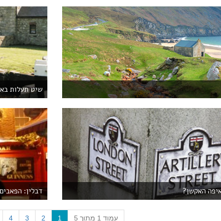
שיט תעלות באי
איפה האקשן?
דבלין: הפאבים 
(
עמוד 1 מתוך 5
1
2
3
4