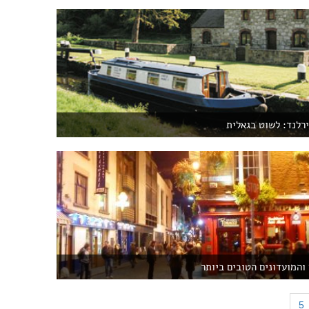
רלנד: לשוט בגאלית
והמועדונים הטובים ביותר
5