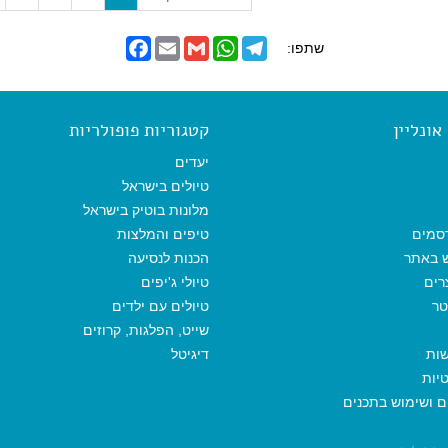
c
u
F
E
G
W
T
שתפו:
r
a
m
m
h
e
r
c
a
a
a
l
e
i
i
t
e
e
b
l
l
s
g
n
o
A
r
ונליין
קטגוריות פופולריות
t
o
p
a
)
k
p
m
יעדים
טיולים בישראל
מלונות בוטיק בישראל
סמים
טיפים והמלצות
ש באתר
הכנות לנסיעה
רים
טיולי ג'יפים
טר
טיולים עם ילדים
שייט, הפלגות, קרוזים
שות
דיגיטל
יות
ים ושימוש בתכנים