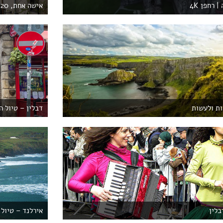
 רחפן 4K
אישה אחת, 120 ק"מ הליכה, 1000 ק"מ נסיעה באירלנד
ות ולעשות
דבלין – טיול ה
בלין
אירלנד – טיול 