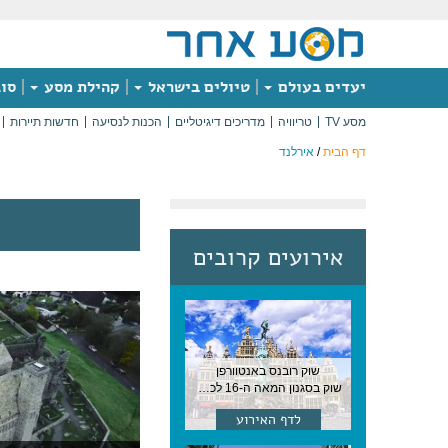
יעדים בעולם
טיולים בישראל
קהילת מסע
סוג
מסע TV
טריוויה
מדריכים דיגיטליים
הכנות לנסיעה
חדשות תיירות
דף הבית
/
אירלנד
אירועים קרובים
שוק רובנס באנטוורפן
שוק בסגנון המאה ה-16 לכבודו של הצייר המפורסם, בן העיר, נערך ב-15 באוגוסט באנטוורפן
לדף האירוע