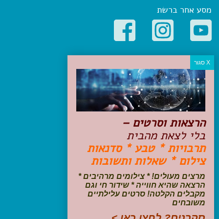
מסע אחר ברשת
קטגוריות פופולריות
יעדים
טיולים בישראל
מלונות בוטיק בישראל
טיפים והמלצות
הרצאות וסרטים –
הכנות לנסיעה
בלי לצאת מהבית
טיולי ג'יפים
תרבויות * טבע * סדנאות
טיולים עם ילדים
צילום * שאלות ותשובות
שייט, הפלגות, קרוזים
דיגיטל
מרצים מעולים! * צילומים מרהיבים *
הרצאה שהיא חווייה * שידור חי וגם
עקבו אחרינו בפייסבוק
מקבלים הקלטה! סרטים עלילתיים
משובחים
סקרנים? לחצו כאן >