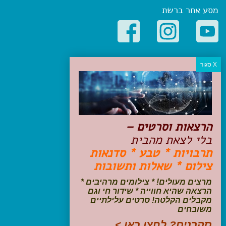
מסע אחר ברשת
קטגוריות פופולריות
יעדים
טיולים בישראל
מלונות בוטיק בישראל
טיפים והמלצות
הרצאות וסרטים –
הכנות לנסיעה
בלי לצאת מהבית
טיולי ג'יפים
תרבויות * טבע * סדנאות
טיולים עם ילדים
צילום * שאלות ותשובות
שייט, הפלגות, קרוזים
דיגיטל
מרצים מעולים! * צילומים מרהיבים *
הרצאה שהיא חווייה * שידור חי וגם
עקבו אחרינו בפייסבוק
מקבלים הקלטה! סרטים עלילתיים
משובחים
סקרנים? לחצו כאן >