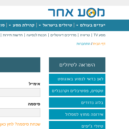
יעדים בעולם
טיולים בישראל
קהילת מסע
סוג
מסע TV
טריוויה
מדריכים דיגיטליים
הכנות לנסיעה
חדשות תיירות
דף הבית
/
התחברות
השראה לטיולים
לאן כדאי לנסוע באוגוסט
אימייל
טקסים, פסטיבלים וקרנבלים
בלוג נדודים
סיסמה
אירופה מחוץ למסלול
שכחת סיסמה? לחץ כאן
טיולי ג'יפים