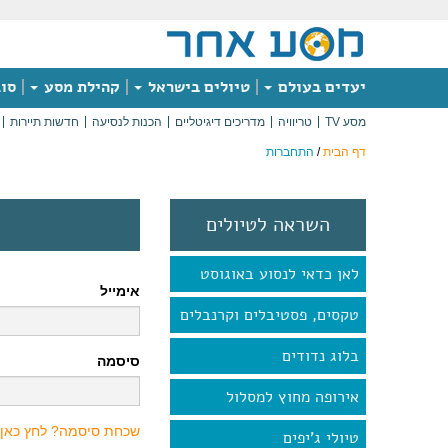
יעדים בעולם
טיולים בישראל
קהילת מסע
סוג
מסע TV
טריוויה
מדריכים דיגיטליים
הכנות לנסיעה
חדשות תיירות
דף הבית
/
התחברות
השראה לטיולים
לאן כדאי לנסוע באוגוסט
אימייל
טקסים, פסטיבלים וקרנבלים
בלוג נדודים
סיסמה
אירופה מחוץ למסלול
שכחת סיסמה? לחץ כאן
טיולי ג'יפים