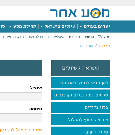
יעדים בעולם
טיולים בישראל
קהילת מסע
סוג
מסע TV
טריוויה
מדריכים דיגיטליים
הכנות לנסיעה
חדשות תיירות
דף הבית
/
התחברות
השראה לטיולים
לאן כדאי לנסוע באוגוסט
אימייל
טקסים, פסטיבלים וקרנבלים
בלוג נדודים
סיסמה
אירופה מחוץ למסלול
שכחת סיסמה? לחץ כאן
טיולי ג'יפים