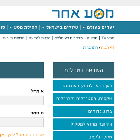
יעדים בעולם
טיולים בישראל
קהילת מסע
סוג
מסע TV
טריוויה
מדריכים דיגיטליים
הכנות לנסיעה
חדשות תיירות
דף הבית
/
התחברות
השראה לטיולים
לאן כדאי לנסוע באוגוסט
אימייל
טקסים, פסטיבלים וקרנבלים
בלוג נדודים
סיסמה
אירופה מחוץ למסלול
שכחת סיסמה? לחץ כאן
טיולי ג'יפים