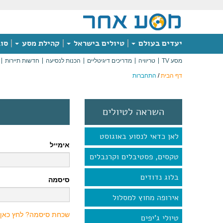
יעדים בעולם
טיולים בישראל
קהילת מסע
סוג
מסע TV
טריוויה
מדריכים דיגיטליים
הכנות לנסיעה
חדשות תיירות
דף הבית
/
התחברות
השראה לטיולים
לאן כדאי לנסוע באוגוסט
אימייל
טקסים, פסטיבלים וקרנבלים
בלוג נדודים
סיסמה
אירופה מחוץ למסלול
שכחת סיסמה? לחץ כאן
טיולי ג'יפים