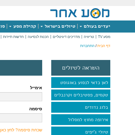
יעדים בעולם
טיולים בישראל
קהילת מסע
סוג
מסע TV
טריוויה
מדריכים דיגיטליים
הכנות לנסיעה
חדשות תיירות
דף הבית
/
התחברות
השראה לטיולים
לאן כדאי לנסוע באוגוסט
אימייל
טקסים, פסטיבלים וקרנבלים
בלוג נדודים
סיסמה
אירופה מחוץ למסלול
שכחת סיסמה? לחץ כאן
טיולי ג'יפים