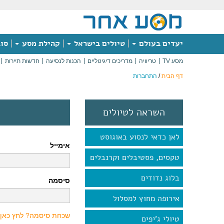
יעדים בעולם
טיולים בישראל
קהילת מסע
סוג
מסע TV
טריוויה
מדריכים דיגיטליים
הכנות לנסיעה
חדשות תיירות
דף הבית
/
התחברות
השראה לטיולים
לאן כדאי לנסוע באוגוסט
אימייל
טקסים, פסטיבלים וקרנבלים
בלוג נדודים
סיסמה
אירופה מחוץ למסלול
שכחת סיסמה? לחץ כאן
טיולי ג'יפים