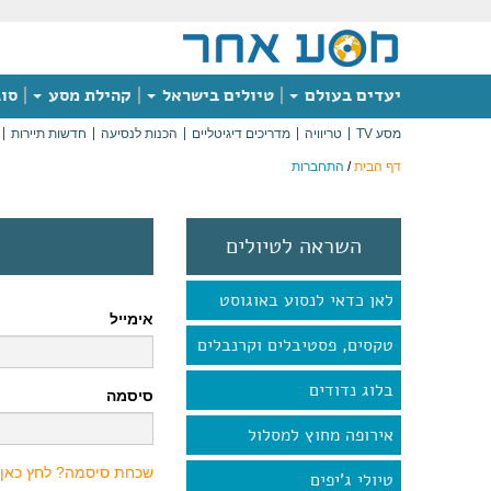
יעדים בעולם
טיולים בישראל
קהילת מסע
סוג
מסע TV
טריוויה
מדריכים דיגיטליים
הכנות לנסיעה
חדשות תיירות
דף הבית
/
התחברות
השראה לטיולים
לאן כדאי לנסוע באוגוסט
אימייל
טקסים, פסטיבלים וקרנבלים
בלוג נדודים
סיסמה
אירופה מחוץ למסלול
שכחת סיסמה? לחץ כאן
טיולי ג'יפים