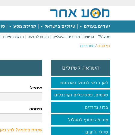
יעדים בעולם
טיולים בישראל
קהילת מסע
סוג
מסע TV
טריוויה
מדריכים דיגיטליים
הכנות לנסיעה
חדשות תיירות
דף הבית
/
התחברות
השראה לטיולים
לאן כדאי לנסוע באוגוסט
אימייל
טקסים, פסטיבלים וקרנבלים
בלוג נדודים
סיסמה
אירופה מחוץ למסלול
שכחת סיסמה? לחץ כאן
טיולי ג'יפים