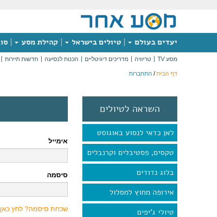
יעדים בעולם
טיולים בישראל
קהילת מסע
סוג
מסע TV
טריוויה
מדריכים דיגיטליים
הכנות לנסיעה
חדשות תיירות
דף הבית
/
התחברות
השראה לטיולים
לאן כדאי לנסוע באוגוסט
אימייל
טקסים, פסטיבלים וקרנבלים
בלוג נדודים
סיסמה
אירופה מחוץ למסלול
שכחת סיסמה? לחץ כאן
טיולי ג'יפים