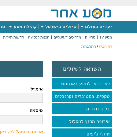
יעדים בעולם
טיולים בישראל
קהילת מסע
סוג
מסע TV
טריוויה
מדריכים דיגיטליים
הכנות לנסיעה
חדשות תיירות
דף הבית
/
התחברות
השראה לטיולים
לאן כדאי לנסוע באוגוסט
אימייל
טקסים, פסטיבלים וקרנבלים
בלוג נדודים
סיסמה
אירופה מחוץ למסלול
שכחת סיסמה? לחץ כאן
טיולי ג'יפים