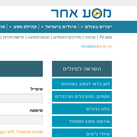
יעדים בעולם
טיולים בישראל
קהילת מסע
סוג
מסע TV
טריוויה
מדריכים דיגיטליים
הכנות לנסיעה
חדשות תיירות
דף הבית
/
התחברות
השראה לטיולים
לאן כדאי לנסוע באוגוסט
אימייל
טקסים, פסטיבלים וקרנבלים
בלוג נדודים
סיסמה
אירופה מחוץ למסלול
שכחת סיסמה? לחץ כאן
טיולי ג'יפים