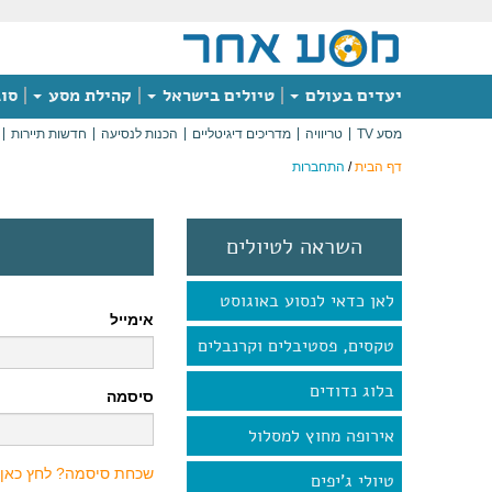
יעדים בעולם
טיולים בישראל
קהילת מסע
סוג
מסע TV
טריוויה
מדריכים דיגיטליים
הכנות לנסיעה
חדשות תיירות
דף הבית
/
התחברות
השראה לטיולים
לאן כדאי לנסוע באוגוסט
אימייל
טקסים, פסטיבלים וקרנבלים
בלוג נדודים
סיסמה
אירופה מחוץ למסלול
שכחת סיסמה? לחץ כאן
טיולי ג'יפים