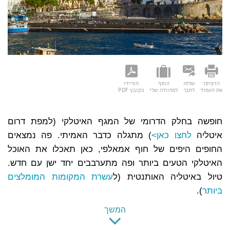
הדפיסו
שלחו
הוסף
הורידו
את העמוד
לחבר
למזוודה שלי
כקובץ PDF
חופשה בחלק הדרומי של המגף האיטלקי (למפת דרום
איטליה
לחצו כאן>
) מתגלה כדבר האמיתי. פה נמצאים
החופים היפים של חוף אמאלפי, כאן תאכלו את האוכל
האיטלקי הטעים ביותר ופה מתערבבים יחד ישן עם חדש.
טיול באיטליה האותנטית (ל
עשרת המקומות המומלצים
ביותר
).
המשך
נאפולי