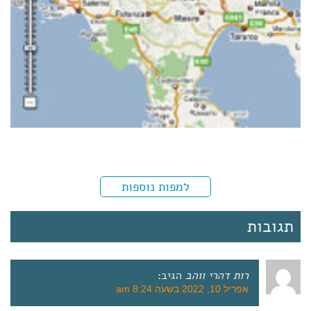
למפות נוספות
תגובות
רות דהרי ווהב
הגיב:
אפריל 10, 2022 בשעה 8:24 am