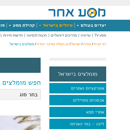
יעדים בעולם
טיולים בישראל
קהילת מסע
סוג
מסע TV
טריוויה
מדריכים דיגיטליים
הכנות לנסיעה
חדשות תיירות
דף הבית
/
אסיה
/
ישראל
/
ים המלח ומדבר יהודה
/
מומלצים בישראל
מומלצים בישראל
חפש מומלצים 
אטרקציות ואתרים
אכסניות מטיילים
אתרי ספא
לינה - בתי הארחה