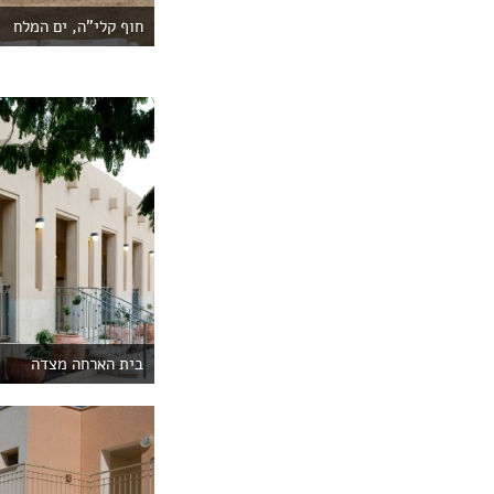
חוף קלי”ה, ים המלח
בית הארחה מצדה