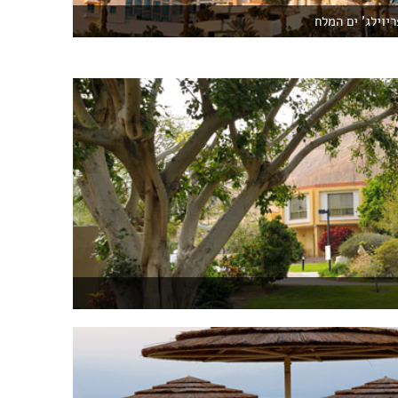
ריוילג' ים המלח