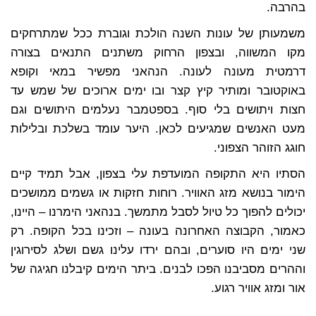
בהרבה.
משמעותן של עונות השנה הולכת וגוברת ככל שמתרחקים
מקו המשווה, ובצפון הרחוק משתנים התנאים בצורה
דרמטית מעונה לעונה. הנהאני מפשיר במאי וקופא
באוקטובר ומותיר קיץ קצר ובו ימים ארוכים של שמש עד
חצות ויתושים בלי סוף. בספטמבר נעלמים היתושים וגם
מעט האנשים שמגיעים לכאן. היער עומד בשלכת ובלילות
חוגג הזוהר הצפוני.
הסתיו היא התקופה המועדפת עלי בצפון, אבל תמיד קיים
הימור בנושא מזג האוויר. רוחות חזקות או גשמים ממושכים
יכולים להפוך כל טיול לסבל מתמשך. בנהאני הימרנו – היינו,
כאמור, הקבוצה האחרונה בעונה – וזכינו בכל הקופה. רק
שני ימים היו סוערים, ובהם ירדו עלינו גשם ושלג לסירוגין
וההרים מסביבנו הפכו לבנים. ביתר הימים קיבלנו חגיגה של
אור ומזג אוויר רגוע.