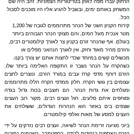
הרחוק עברו מפה לאוזן בטריטוריות הצפוניות. זהב היה שם
המשחק באותם ימים, ובשביל להגיע אליו היו מוכנים לסבול
הכל.
קירות הקניון השני של הנהר מתרוממים לגובה של 1,200
מטר אנכית מעל המים, והם מצוקי הנהר הגבוהים ביותר
בעולם. אף שהנהר זורם בקניון צר לאורך קילומטרים רבים,
והזרם מהיר מאוד וחזק, אין לאורך הנהאני מפלים או
מכשולים קשים במיוחד שכדי לחצות אותם יש צורך בקנו.
כשהקרח על הנהר נשבר זו התקופה האלימה ביותר שלו.
הזרם דוחף מדפי קרח עבים במורד הזרם, ונוצרים לחצים
עצומים בין גושי הקרח. חלק ממדפי הקרח הללו מתרוממים
ומגלחים את גדות הנהר. הם חוצבים בכוח גדול בגדה
וסוחפים איתם סלעים, חול ועצים רבים. מקור רוב העצים
שצפים בים באזור הוא הנהרות הגדולים, ששולחים את
העצים למסע של מאות ואלפי קילומטרים.
ביוני מגיעה זרימת הנהר לשיאה, ועצים רבים נזרקים על ידי
הזרם ונאספים בנקודות לכידה. בספטמבר, כשהמים נמוכים