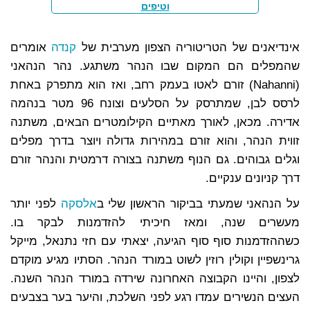
וטיפים
אינדיאנים של הטריטוריה הצפון מערבית של
קנדה
אומרים
שהמפלים הם המקום שבו הנהר משתגע. נהר הנהאני
(Nahanni) זורם לאטו בעמק רחב, ואז הוא מתפרק באחת
לרסס לבן, שמתרסק על הסלעים וצונח 96 מטר בנהמה
אדירה. מכאן, לאורך מאתיים הקילומטרים הבאים, משתנה
זווית הנהר, והוא זורם במהירות גדולה ויוצר בדרך מפלים
וגלים גבוהים. גם הנוף משתנה בצורה דרמטית והנהר זורם
דרך קניונים ענקיים.
על הנהאני שמעתי בביקור הראשון שלי ב
אלסקה
לפני יותר
מעשרים שנה, ומאז חיכיתי להזדמנות לבקר בו.
כשההזדמנות סוף סוף הגיעה, יצאתי עם חזי נתנאל, מייקל
גרינשפיין וקולין רוזין לשוט במורד הנהר. הסתיו מגיע מוקדם
לצפון, והיינו הקבוצה האחרונה שירדה במורד הנהר השנה.
העצים הנשירים עמדו רגע לפני השלכת, והיער בער בצבעים