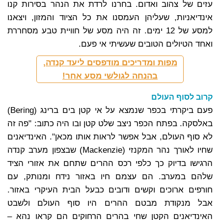
עזים של צהוב ואדום. בחרנו לרדת את הנהר בסירות קנו
אינדיאניות, שעליהן העמסנו את כל הציוד והמזון, ויצאנו
למסע של 12 ימים. זה היה מסע של חוויית טבע מסחררת
ואחד הטיולים הטובים שעשיתי אי פעם.
מפות ומדריכים מודפסים ליעד קנדה,
בהנחה לגולשי מסע אחר!
קרוב לסוף העולם
פעם ביקרתי בכפר שנמצא על אי קטן בים ברינג (Bering)
באלסקה. בפתח הכפר ניצב שלט קטן ובו היה כתוב: "פה זה
לא סוף העולם, אבל אפשר לראות אותו מכאן". האינדיאנים
שחיו לאורך נהר המקנזי (Mackenzie) שבצפון מערב קנדה
הרגישו בדיוק כך כלפי רכס ההרים שתחם את אזורי הציד
שלהם במערב. הם עצמם חיו באזור נידח ומנותק, עם
חורפים ארוכים וקשים ודובים כבעל הבית העיקרי באזור.
אבל מנקודת מבטם ההרים היו סוף העולם ולשבט
האינדיאנים הקטן שחי בהרים הרחוקים הם קראו נהא –