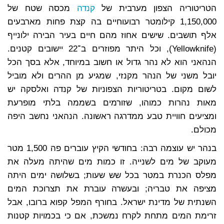
הטריטוריה הצפון מערבית של
קנדה
מכסה שטח של
1,150,000 קילומטר רבועוחיים בה קצת פחות מארבעים
אלף תושבים. שישים אחוז מהם חיים בעיר הבירה ילונייף
(Yellowknife), וכל היתר מפוזרים ב־22 יישובים קטנים.
הנהאני הוא לא נהר גדול או חשוב במיוחד, אלא בסך הכל
יובל משני של הנהר מקנזי, שמגיע מן ההרים ולא מוביל
לשום מקום. בטריטוריות הצפוניות של קנדה ואלסקה יש
מאות נהרות כמוהו, שזורמים בשממה בלתי מופרעת
ומציעים חוויית טבע ממדרגה ראשונה. הנהאני נחשב היפה
מכולם.
בנהר יש עוצמה רבה: בחודשי הקיץ עוברים פה 1,500 מטר
מעוקב של מים לשנייה. זו כמות מים שהיתה מעלה את
מפלס הכנרת במטר בכל שש שעות; בשלושה ימים היתה
מציפה את טבריה; ובעשרה עוברת את תצרוכת המים
השנתית של מדינת ישראל. בחורף המפל קפוא ברובו, אבל
זרימת המים מתחת לקרח נמשכת, אם כי בכמויות קטנות