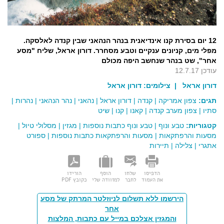
12 יום בסירת קנו אינדיאנית בנהר הנהאני שבין קנדה לאלסקה.
מפלי מים, קניונים ענקיים וטבע מסחרר. דורון אראל, שליח "מסע
אחר", שט בנהר שנחשב היפה מכולם
עודכן 12.7.17
דורון אראל
| צילומים:
דורון אראל
תגים:
צפון אמריקה
|
קנדה
|
דורון אראל
|
נהאני
|
נהר הנהאני
|
נהרות
|
סתיו
|
צפון מערב קנדה
|
קאנו
|
קנו
|
שיט
קטגוריות:
טבע ונוף
|
טבע ונוף כתבות נוספות
|
מגזין
|
מסלולי טיול
|
מסעות והרפתקאות
|
מסעות והרפתקאות כתבות נוספות
|
ספורט
אתגרי
|
צלילה
|
תיירות
הדפיסו
שלחו
הוסף
הורידו
את העמוד
לחבר
למזוודה שלי
כקובץ PDF
הירשמו ללא תשלום לניוזלטר המרתק של מסע
אחר
והמגזין אצלכם במייל עם כתבות, המלצות