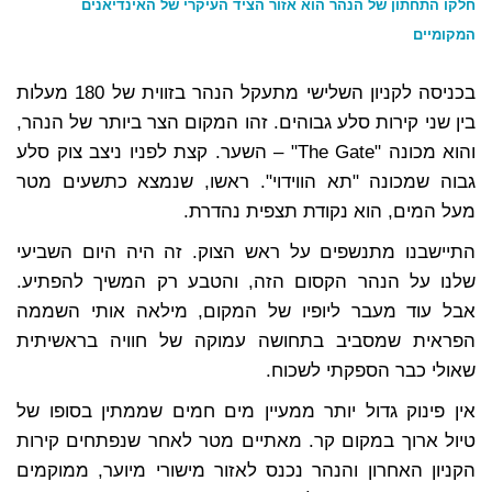
חלקו התחתון של הנהר הוא אזור הציד העיקרי של האינדיאנים
המקומיים
בכניסה לקניון השלישי מתעקל הנהר בזווית של 180 מעלות
בין שני קירות סלע גבוהים. זהו המקום הצר ביותר של הנהר,
והוא מכונה "The Gate" – השער. קצת לפניו ניצב צוק סלע
גבוה שמכונה "תא הווידוי". ראשו, שנמצא כתשעים מטר
מעל המים, הוא נקודת תצפית נהדרת.
התיישבנו מתנשפים על ראש הצוק. זה היה היום השביעי
שלנו על הנהר הקסום הזה, והטבע רק המשיך להפתיע.
אבל עוד מעבר ליופיו של המקום, מילאה אותי השממה
הפראית שמסביב בתחושה עמוקה של חוויה בראשיתית
שאולי כבר הספקתי לשכוח.
אין פינוק גדול יותר ממעיין מים חמים שממתין בסופו של
טיול ארוך במקום קר. מאתיים מטר לאחר שנפתחים קירות
הקניון האחרון והנהר נכנס לאזור מישורי מיוער, ממוקמים