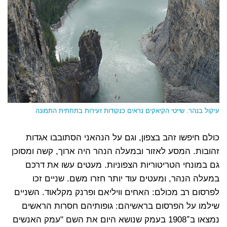
עיקול בנהר. שייטי הקיאקים נראים כנקודות זעירות בתחתית התמונה
כולם חיפשו זהב בצפון, וגם על הנהאני הסתובבו אגדות
זהובות. המסע לאזור ובמעלה הנהר היה ארוך, קשה ומסוכן
גם במונחי הטריטוריות הצפוניות. מעטים עשו את דרכם
במעלה הנהר, ומעטים עוד יותר חזרו משם. שניים זכו
לפרסום רב מכולם: האחים וויליאם ופרנק מקלאוד. השניים
שילמו על הפרסום בראשיהם: גופותיהם חסרות הראשים
נמצאו ב־1908 בעמק שנושא היום את השם "עמק האנשים