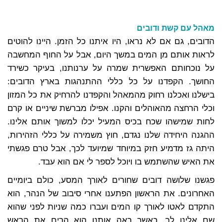
מאהל עם קשת ודובים
הדובים, גם אם לא נראו, היו איתנו כל הזמן. היינו להוטים
לראות אותם מן המים במשך היום, אבל על החוף המחשבה
על נוכחותם האפשרית שמרה על ערנותנו, בעיקר כשירד
החושך. הקפדנו על כל כללי ההתנהגות בארץ הדובים:
בישלנו ואכלנו רחוק מהמאהל והקפדנו להרחיק את כל המזון
וכלי הרחצה מהאוהלים והקנו. אפילו מברשת שיניים או קרם
לחות שמישהו שכח בכיס המעיל יכלו למשוך אותם אלינו.
ההגנה היחידה שלנו נגדם, חוץ משמירה על כללי הזהירות,
היתה גז מדמיע חזק במיוחד שמיועד לכך, אבל טרם פגשתי
את האיש שהשתמש בו ויוכל לספר לי אם הוא עבד.
פגשנו שלושה דובים שחורים לאורך המסע, כולם ביומיים
האחרונים. את הראשון הפתענו אחרי סיבוב של הנהר, הוא
התקדם לאטו לאורך קו המים ועברו כמה שניות לפני שהוא
שם אלינו לב. כאשר ראה אותנו הוא הרים את הראש