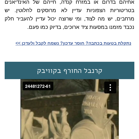
אחיהם בדרום או במזרח קנדה, חייהם של האינדיאנים
בטריטוריות הצפוניות עדיין לא מרוסקים לחלוטין. יש
מרחבים, יש מה לצוד, ומי שרוצה יכול עדיין להעביר חלק
נכבד מזמנו במסעות ציד ארוכים, בדיוק כמו פעם.
נתקלת בטעות בכתבה? חוסר עדכון? נשמח לקבל ולעדכן >>‎
קרנבל החורף בקוויבק