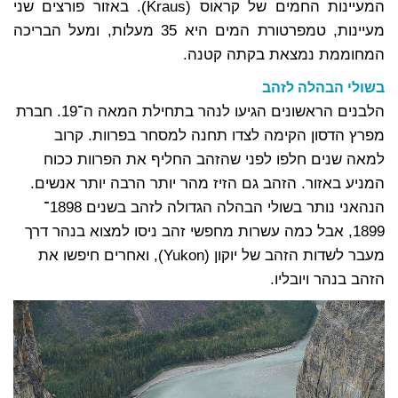
המעיינות החמים של קראוס (Kraus). באזור פורצים שני
מעיינות, טמפרטורת המים היא 35 מעלות, ומעל הבריכה
המחוממת נמצאת בקתה קטנה.
בשולי הבהלה לזהב
הלבנים הראשונים הגיעו לנהר בתחילת המאה ה־19. חברת
מפרץ הדסון הקימה לצדו תחנה למסחר בפרוות. קרוב
למאה שנים חלפו לפני שהזהב החליף את הפרוות ככוח
המניע באזור. הזהב גם הזיז מהר יותר הרבה יותר אנשים.
הנהאני נותר בשולי הבהלה הגדולה לזהב בשנים 1898־
1899, אבל כמה עשרות מחפשי זהב ניסו למצוא בנהר דרך
מעבר לשדות הזהב של יוקון (Yukon), ואחרים חיפשו את
הזהב בנהר ויובליו.