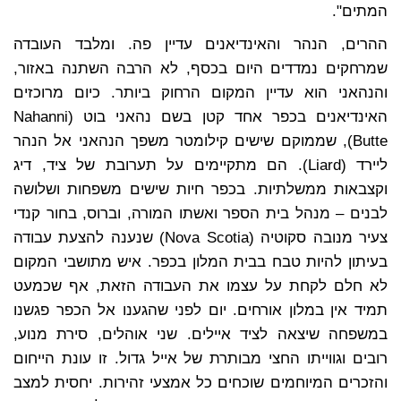
המתים".
ההרים, הנהר והאינדיאנים עדיין פה. ומלבד העובדה
שמרחקים נמדדים היום בכסף, לא הרבה השתנה באזור,
והנהאני הוא עדיין המקום הרחוק ביותר. כיום מרוכזים
האינדיאנים בכפר אחד קטן בשם נהאני בוט (Nahanni
Butte), שממוקם שישים קילומטר משפך הנהאני אל הנהר
ליירד (Liard). הם מתקיימים על תערובת של ציד, דיג
וקצבאות ממשלתיות. בכפר חיות שישים משפחות ושלושה
לבנים – מנהל בית הספר ואשתו המורה, וברוס, בחור קנדי
צעיר מנובה סקוטיה (Nova Scotia) שנענה להצעת עבודה
בעיתון להיות טבח בבית המלון בכפר. איש מתושבי המקום
לא חלם לקחת על עצמו את העבודה הזאת, אף שכמעט
תמיד אין במלון אורחים. יום לפני שהגענו אל הכפר פגשנו
במשפחה שיצאה לציד איילים. שני אוהלים, סירת מנוע,
רובים וגווייתו החצי מבותרת של אייל גדול. זו עונת הייחום
והזכרים המיוחמים שוכחים כל אמצעי זהירות. יחסית למצב