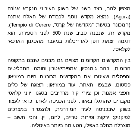
מצפון להם, בצד השני של השוק העירוני הנקרא אגוֹרה
(Agora), נמצא מקדש נוסף לכבודה של האלה אתנה
(המכונה בטעות "מקדשה של קֶרֶס", Tempio di Cerere).
מקדש זה, שנבנה סביב שנת 500 לפני הספירה, הוא
דוגמה יוצאת דופן לאדריכלות במעבר מהסגנון הארכאי
לקלאסי.
בין המקדשים הקדומים מצויים גם מבנים שנבנו בתקופה
הרומית, ובהם גימנסיון, אמפיתיאטרון וחומה. התבליטים
והפסלים שעיטרו את המקדשים מרוכזים היום במוזיאון
פסטום, שבצפון האתר. עוד במוזיאון: תצוגה של כלים
וחפצי אמנות וכן ציורי קיר מרהיבים בסגנון יווני קלאסי
מקברים שהתגלו באזור. לפני הכניסה לאתר כדאי לעצור
בשוק שבכניסה לעיר המודרנית, ולהצטייד במצרכים
לפיקניק: ירקות ופירות טריים, לחם, יין, והכי חשוב –
מוצרלה מחלב באפלו, הטעימה ביותר באיטליה.