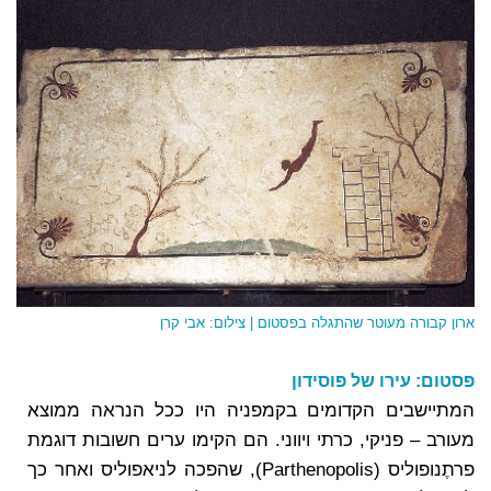
א
רון קבורה מעוטר שהתגלה בפסטום | צילום: אבי קרן
פסטום: עירו של פוסידון
המתיישבים הקדומים בקמפניה היו ככל הנראה ממוצא
מעורב – פניקי, כרתי ויווני. הם הקימו ערים חשובות דוגמת
פרתֶנופוליס (Parthenopolis), שהפכה לניאפוליס ואחר כך