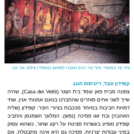
ציור קיר בפומפיי. ציורי קיר רבים הועברו למוזיאון בנאפולי | צילום: אבי קרן
קופידון עובד, דיוניסוס חוגג
צפונה מבית פאן עומד בית הוֶוטי (Casa dei Vettii), שהיה
שייך לשני אחים סוחרים שהתברכו בטעם אמנותי אנין. שתי
דמויות חביבות במיוחד מככבות בציורי הקיר: קופידון (שליח
האהבה) ובת זוגו פסיכה (נפש). המלאך השמנמן והחביב
קופידון מופיע בעשרות סצינות על רקע שחור, כשהוא עסוק
במיני עבודות יצרניות. פסיכה גם היא אינה מתבטלת, אם