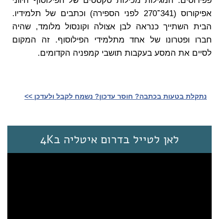
פפירוסים. המגילות מכילות טקסטים של הפילוסוף היווני
אפיקורוס (341־270 לפני הספירה) וכתבים של תלמידיו.
הבית השתייך כנראה לבן אצולה וקונסול מלומד, שהיה
חברו ופטרונו של אחד מתלמידי הפילוסוף. זה המקום
לסיים את המסע בעקבות תושבי קמפניה הקדומים.
נתקלת בטעות בכתבה? חוסר עדכון? נשמח לקבל ולעדכן >>‎
לאן לטייל בדרום איטליה ב4K