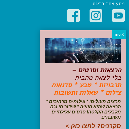
מסע אחר ברשת
קטגוריות פופולריות
יעדים
טיולים בישראל
מלונות בוטיק בישראל
טיפים והמלצות
הרצאות וסרטים –
הכנות לנסיעה
בלי לצאת מהבית
טיולי ג'יפים
תרבויות * טבע * סדנאות
טיולים עם ילדים
צילום * שאלות ותשובות
שייט, הפלגות, קרוזים
דיגיטל
מרצים מעולים! * צילומים מרהיבים *
הרצאה שהיא חווייה * שידור חי וגם
עקבו אחרינו בפייסבוק
מקבלים הקלטה! סרטים עלילתיים
משובחים
סקרנים? לחצו כאן >