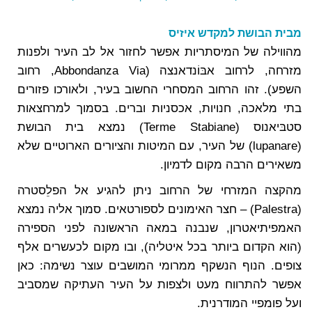
מבית הבושת למקדש איזיס
מהווילה של המיסתריות אפשר לחזור אל לב העיר ולפנות
מזרחה, לרחוב אבּוֹנדאנצה (Abbondanza Via, רחוב
השפע). זהו הרחוב המסחרי החשוב בעיר, ולאורכו פזורים
בתי מלאכה, חנויות, אכסניות וברים. בסמוך למרחצאות
סטבּיאנוס (Terme Stabiane) נמצא בית הבושת
(lupanare) של העיר, עם המיטות והציורים הארוטיים שלא
משאירים הרבה מקום לדמיון.
מהקצה המזרחי של הרחוב ניתן להגיע אל הפלֵסטרה
(Palestra) – חצר האימונים לספורטאים. סמוך אליה נמצא
האמפיתיאטרון, שנבנה במאה הראשונה לפני הספירה
(הוא הקדום ביותר בכל איטליה), ובו מקום לכעשרים אלף
צופים. הנוף הנשקף ממרומי המושבים עוצר נשימה: כאן
אפשר להתרווח מעט ולצפות על העיר העתיקה שמסביב
ועל פומפיי המודרנית.