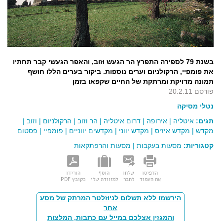
בשנת 79 לספירה התפרץ הר הגעש וזוב, והאפר הגעשי קבר תחתיו
את פומפיי, הרקולניום וערים נוספות. ביקור בערים הללו חושף
תמונה מדויקת ומרתקת של החיים שקפאו בזמן
פורסם 20.2.11
נטלי מסיקה
תגים:
איטליה
|
אירופה
|
דרום איטליה
|
הר וזוב
|
הרקולניום
|
וזוב
|
מקדש
|
מקדש איזיס
|
מקדש יווני
|
מקדשים יווניים
|
פומפיי
|
פסטום
קטגוריות:
מסעות בעקבות
|
מסעות והרפתקאות
הדפיסו
שלחו
הוסף
הורידו
את העמוד
לחבר
למזוודה שלי
כקובץ PDF
הירשמו ללא תשלום לניוזלטר המרתק של מסע
אחר
והמגזין אצלכם במייל עם כתבות, המלצות