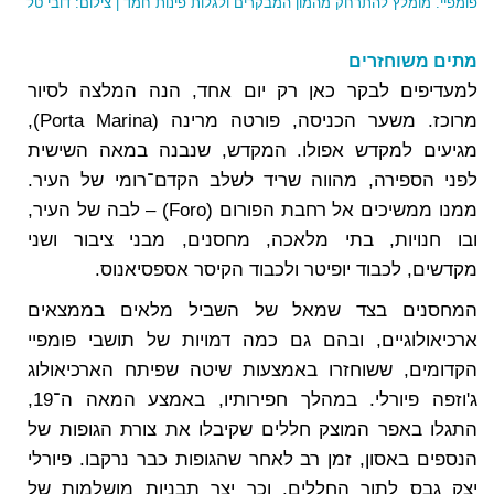
פ
ומפיי. מומלץ להתרחק מהמון המבקרים ולגלות פינות חמד | צילום: דובי טל
מתים משוחזרים
למעדיפים לבקר כאן רק יום אחד, הנה המלצה לסיור
מרוכז. משער הכניסה, פורטה מרינה (Porta Marina),
מגיעים למקדש אפולו. המקדש, שנבנה במאה השישית
לפני הספירה, מהווה שריד לשלב הקדם־רומי של העיר.
ממנו ממשיכים אל רחבת הפורום (Foro) – לבה של העיר,
ובו חנויות, בתי מלאכה, מחסנים, מבני ציבור ושני
מקדשים, לכבוד יופיטר ולכבוד הקיסר אספסיאנוס.
המחסנים בצד שמאל של השביל מלאים בממצאים
ארכיאולוגיים, ובהם גם כמה דמויות של תושבי פומפיי
הקדומים, ששוחזרו באמצעות שיטה שפיתח הארכיאולוג
ג'וזפה פיורלי. במהלך חפירותיו, באמצע המאה ה־19,
התגלו באפר המוצק חללים שקיבלו את צורת הגופות של
הנספים באסון, זמן רב לאחר שהגופות כבר נרקבו. פיורלי
יצק גבס לתוך החללים, וכך יצר תבניות מושלמות של