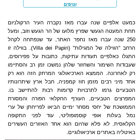
וטיפים
כמעט אלפיים שנה עברו מאז נקברה העיר הרקולניום
תחת המעטה הגעשי שפרץ מלועו של הר הגעש וזוב, ומעל
250 שנה עברו מאז נחפר האתר, עד שנפתחה לקהל
הרחב "הווילה של המגילות" (Villa dei Papiri). בווילה זו
התגלו כאלפיים תעודות עתיקות, כתובות על פפירוסים,
שעבודות השימור והשחזור שלהן נמשכו זמן רב והסתיימו
רק לאחרונה. הממצא הארכיאולוגי המרתק הזה הוא רק
אחד מיני רבים מזמן חוז קמפניה, חבל ארץ שיתרונותיו
הטבעיים גרמו לתרבויות קדומות רבות להתיישב בו.
המפרצים הטבעיים, העורף החקלאי הפורה והמסורת
הממושכת של יחסי מסחר ימיים הביאו לפריחתן של ערי
נמל בעלות אופי קוסמופוליטי, עוד לפני התקופה
הקלאסית. לא פלא שהיום הוא אחד האזורים העשירים
באיטליה באתרים ארכיאולוגיים.