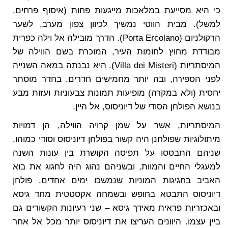
כי היא מסייעת במלאכות מייגעות פחות (איסוף פרחים,
למשל). מבית הווטי נמשיך לכיוון צפון מערב, לשער
הרקולניום (Porta Ercolano). הדרך מובילה אל וילה כפרית
מבודדת מחוץ לחומות העיר, המוכרת בשם הווילה של
המיסתריות (Villa dei Misteri). היא נבנתה במאה השנייה
לפני הספירה, ובה יותר מחמישים חדרים. בחדר מוסתר
יחסית (ולא במקרה) מופיעות תמונות צבעוניות ועזות מבע
בנושא הפולחן הסודי של דיוניסוס, אל היין.
המיסתריות, אשר על שמן קרויה הווילה, הן דמויות
מיתולוגיות שפולחנן היה קשור בפולחן דיוניסוס וסודי כמוהו.
שניהם התבססו על תפיסה הקושרת בין עונות השנה
למעגלי החיים והמוות, ובשניהם נהוג היה לחגוג את בוא
האביב בחגיגות המוניות שנמשכו ימים אחדים. פולחן
דיוניסוס התבטא בחופש ובשמחה אקסטטית מחד גיסא
ובאכזריות פראית מאידך גיסא – שני רעיונות הקשורים גם
ביין עצמו. היוונים העריצו את דיוניסוס יותר מכל אל אחר