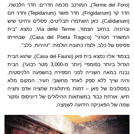
(Terme del Foro), המורכב מכמה חדרים: חדר הלבשה,
חדר קר (Frigidarium), חדר פושר (Tepidarium) וחדר חם
(Calidarium). כאן השתמרו תבליטים, פסלים ורהיטי שיש
וברונזה. ברחוב הצמוד, Via delle Terme, נמצא "בית
המשורר הטרגי" (Casa del Poeta Tragico), שבחזיתו
פסיפס של כלב, ולצדו כתובת הולמת: "זהירות, כלב".
בצמוד אליו נמצא בית פאן (Casa del Fauno), שהוא הבית
הגדול ביותר בפומפיי (יותר מ-3,000 מטר רבוע!). הבית
נבנה במאה השנייה לפני הספירה בהשפעה הלניסטית,
והיה שייך ללא ספק לאחד מחשובי העיר. המקום מלא
בפסלונים של פאן – דמות מיתולוגית שחציה אדם וחציה
תיש, אורחת כבוד במשתאות ההילולים של דיוניסוס ומקור
שמה של הפאניקה הידועה לשמצה.