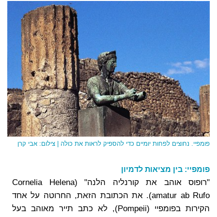
פומפיי. נחוצים לפחות יומיים כדי להספיק לראות את כולה | צילום: אבי קרן
פומפיי: בין מציאות לדמיון
"רופוס אוהב את קורנליה הלנה" (Cornelia Helena
amatur ab Rufo). את הכתובת הזאת, החרוטה על אחד
הקירות בפומפיי (Pompeii), לא כתב תייר מאוהב בעל