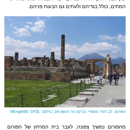
המתים, כולל בגדיהם ולעתים גם הבעות פניהם.
הפורום, לב העיר פומפיי, וברקע הר הגעש וזוב | צילום: Wknight94, GFDL
מהפורום נמשיך צפונה, לעבר בית המרחץ של הפורום