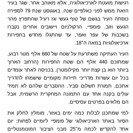
רגישות מועטת לארכיאולוגיה, אלא מאוהב אחר, שגר בעיר
הזאת ממש לפני כאלפיים שנה. באוגוסט שנת 79 לספירה
כוסתה העיר בגשם של טוף געשי וגז רעיל שהתפרץ מהר
הגעש וזוב. פומפיי, הרקולניום ויישובים אחרים נקברו
בשכבות של עפר ואפר, עד שהתגלו מחדש בחפירות
ארכיאולוגיות במאה ה־18.
העיר העתיקה משתרעת על שטח של 660 אלף מטר רבוע,
שמתוכם 440 אלף הם שטח החפירות (הרחוב הארוך
ביותר הוא בן קצת יותר מקילומטר). בכניסה לאתר עומדים
בכל יום עשרות מדריכי תיירות מקומיים שישמחו להדריך
אתכם, תמורת תשלום סביר. ההסברים שלהם לא תמיד
עולים בקנה אחד עם התמונה המחקרית הרשמית, אבל
הם מלאים בפרטים עסיסיים.
למי שמתכנן לבלות כמה ימים באזור, מומלץ לחלק את
הסיור באתר הארכיאולוגי של פומפיי ליומיים לפחות: יום
אחד להקדיש לכמה מ־25 מבני הציבור המונומנטליים