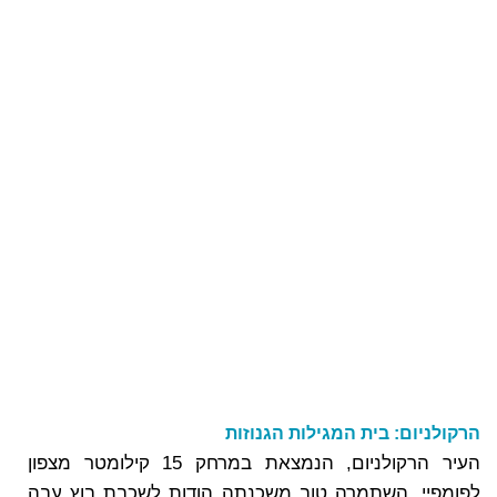
הרקולניום: בית המגילות הגנוזות
העיר הרקולניום, הנמצאת במרחק 15 קילומטר מצפון
לפומפיי, השתמרה טוב משכנתה הודות לשכבת בוץ עבה