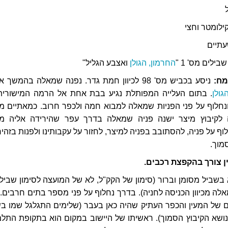
ילומטר וחצי
תיים
ילים מס' 1 "
החרמון, הגולן
ואצבע הגליל"
מח:
ניסע בכביש מס' 98 לכיוון חמת גדר. נפנה שמאלה בהמשך א
ולן
. בתום העלייה המפותלת נגיע בבת אחת אל הרמה המישורית
ונחלוף על פני הפניות שמאלה למבוא חמה ולכפר חרוב. כמאתיים מ
נה לקיבוץ מיצר ישנה פניה שמאלה בדרך עפר שהירידה אליה מ
ף על פניה, להסתובב בפניה למיצר, לחזור על עקבותינו ולפנות בזהיר
מוך.
ין צורך בהקפצת רכבים.
שביל מסומן וברור (סימון של הקק"ל, לא של המועצה לסימון שבילי
ה מכיוון הכניסה לחניה). בדרך נחלוף על פני מספר בתים חרבים. ע
ם של המעין והכפר העתיק שהיה כאן בעבר (שלימים התגלגל שמו ב
נושא הקיבוץ הסמוך). ראשיתו של היישוב במקום הוא בתקופת התלמ