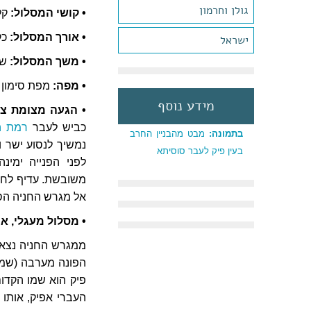
גולן וחרמון
• קושי המסלול:
קל
• אורך המסלול:
כק
ישראל
• משך המסלול:
שע
• מפה:
מפת סימון שב
מידע נוסף
• הגעה מצומת צ
כביש לעבר
רמת הג
בתמונה:
מבט מהבניין החרב
נמשיך לנסוע ישר 
בעין פיק לעבר סוסיתא
לפני הפנייה ימי
משובשת. עדיף לחלו
אל מגרש החניה הס
• מסלול מעגלי, א
ממגרש החניה נצא ב
הפונה מערבה (שמאל
פיק הוא שמו הקדו
העברי אפיק, אותו 