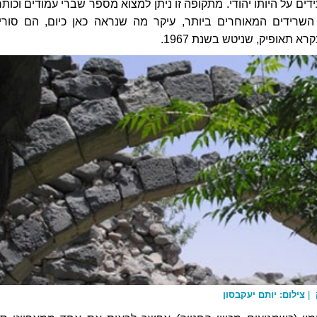
ים על היותו יהודי. מתקופה זו ניתן למצוא מספר שברי עמודים וכותר
שרידים המאוחרים ביותר, עיקר מה שנראה כאן כיום, הם סוריי
א תאופיק, שניטש בשנת 1967.
ק |
צילום: יותם יעקבסון