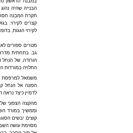
במבנה הראשון מימ
הבנייה שהיה נהוג כ
תקרת המבנה חסרה כ
קצרים לקירוי. בגו
לקירוי הגגות, בדומ
מטרים ספורים לאחר
גב. בתחתית מדרונו
הורודה, של הנחל ו
התלויה במורדות ה
משמאל למרפסת התצ
הפונה אל הנחל קר
לדמיין כיצד נראה 
מהקצה הצפוני של 
וממשיך במורד השל
קוצים יבשים הסוגר
מסוימת עושה השביל
אל תוך הסבך. בבת