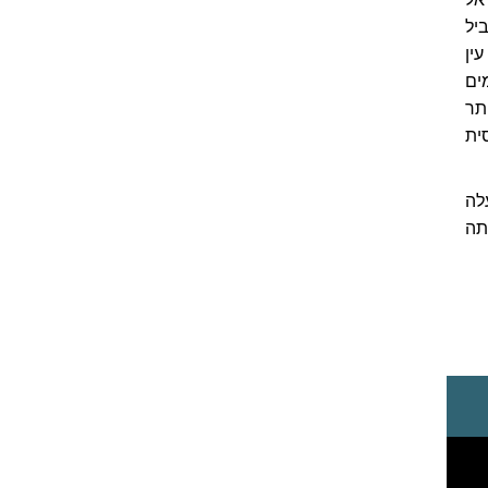
יל
ין
ים
תר
ית
לה
תה