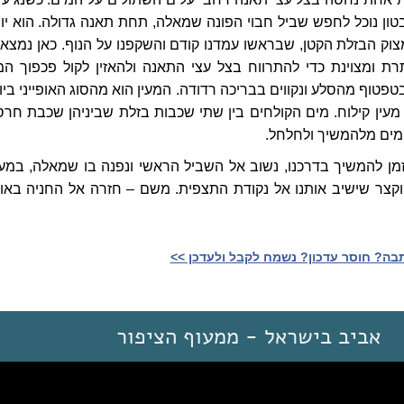
ון נוכל לחפש שביל חבוי הפונה שמאלה, תחת תאנה גדולה. הוא יוב
צוק הבזלת הקטן, שבראשו עמדנו קודם והשקפנו על הנוף. כאן נמצא ע
רת ומצוינת כדי להתרווח בצל עצי התאנה ולהאזין לקול פכפוך המ
בטפטוף מהסלע ונקווים בבריכה רדודה. המעין הוא מהסוג האופייני ביו
 מעין קילוח. מים הקולחים בין שתי שכבות בזלת שביניהן שכבת חרס
ים מלהמשיך ולחלחל.
מן להמשיך בדרכנו, נשוב אל השביל הראשי ונפנה בו שמאלה, במע
וקצר שישיב אותנו אל נקודת התצפית. משם – חזרה אל החניה באו
ה? חוסר עדכון? נשמח לקבל ולעדכן >>‎
אביב בישראל - ממעוף הציפור