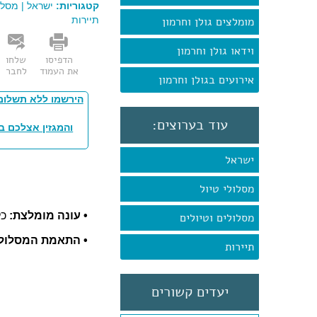
קטגוריות:
ישראל
|
מסלול
מומלצים גולן וחרמון
תיירות
וידאו גולן וחרמון
הדפיסו
שלחו
את העמוד
לחבר
אירועים בגולן וחרמון
הירשמו ללא תשלום
עוד בערוצים:
והמגזין אצלכם ב
ישראל
מסלולי טיול
• עונה מומלצת:
כל
מסלולים וטיולים
• התאמת המסלול:
תיירות
יעדים קשורים