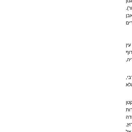
ון
).
בן
ים
ין
וף
ה,
י,
לא
טן
ות
דה
ץ,
אל