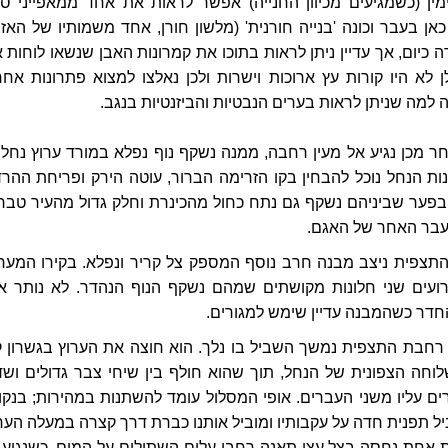
ין (כשמגיעים מכיוון החנייה) אפשר לראות את אחד ממאפייני סגנ
אן בעבר וכונה 'בנייה חורנית' (מלשון חורן, אחד משמותיו של האזור
יום, אך עדיין ניתן לראות בתוכו את קמרונות האבן שנשאו לוחות א
לן לא היו קורות עץ ארוכות וישרות ולכן נאלצו למצוא פתרונות אחר
ה למה שניתן לראות בערים הנבטיות והביזנטיות בנגב.
 מכן נגיע אל מעין רחבה, ממנה נשקף נוף נפלא במורד ערוץ נחל ע
ת הנחל נוכל להבחין בקו הזרימה הברור, עוטה הירק ופריחת ההרד
בפער שביניהם נשקף גם נתח כחול מהכינרת וחלק גדול מהעיר טברי
עבר האחר של האגם.
פית ניצב מבנה חרב נוסף המספק צל קריר ונפלא. בקירו המערב
ועים שני חלונות מקושתים שמהם נשקף הנוף הנהדר. לא נותר א
החדר כשהמבנה עדיין שימש למגורים.
רחבת התצפית נמשך השביל בו נלך. הוא חוצה את הערוץ בגשרון ק
וחה הצפונית של הנחל, תוך שהוא חולף בין שיחי צבר גדולים ושד
ים עליו משני העברים. אופי המסלול עומד להשתנות במהירות; בנקו
 תפנית חדה על עקבותיו ומוביל אותנו כברת דרך קצרה במעלה הערו
 אחת נחסה בצל עצי תאנה רחבי עלים השתולים על המים. כשנגיע 