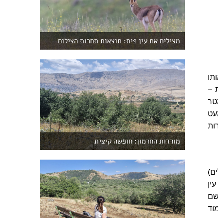
מצילים את עין פית: תוצאות תחרות הצילום
ותו
 –
טר
עט
ות
מורדות החרמון: חופשה קיצית
ם)
ין
שם
וד