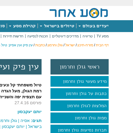
יעדים בעולם
טיולים בישראל
קהילת מסע
סוג
מסע TV
טריוויה
מדריכים דיגיטליים
הכנות לנסיעה
חדשות תיירות
דף הבית
/
מזרח-תיכון
/
ישראל
/
גולן וחרמון
/
כתבות
/
עין פיק ועין אפיק: טיו
עין פיק ועי
ראשי גולן וחרמון
מידע מעשי גולן וחרמון
טיול משפחתי קל ונעים
רמת הגולן, מעל הגדה 
כתבות על גולן וחרמון
עם תצפית יפה והשנייה 
פורסם 27.4.16
המלצות לגולן וחרמון
יותם יעקבסון
מפות גולן וחרמון
תגים:
אסיה
|
גולן וחרמו
בישראל
|
יותם יעקבסון
|
חברות נסיעות גולן וחרמון