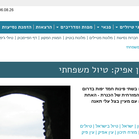
06.08.26
י טיולים
פנאי
מפות ומדריכים
הרצאות
הזמנת נסיעות
חברות נסיעות
מלונות מטיילים
מלונות בוטיק
המגזין המקוון
דף הפייסבוק
טיולי ג'יפ
ל משפחתי
ן אפיק: טיול משפחתי
 בשתי פינות חמד יפות בדרום
המזרחית של הכנרת - האחת
עם מעיין בצל עלי תאנה
ן
|
ישראל
|
טיול בישראל
|
טיולים
מזרח תיכון
|
עין אפיק
|
עין פיק