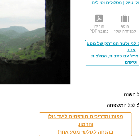
י טיול
|
מסלולים וטיולים
|
הוסף
הורידו
למזוודה שלי
כקובץ PDF
 לניוזלטר המרתק של מסע
אחר
מייל עם כתבות, המלצות
וטיפים
 השנה
לכל המשפחה
מפות ומדריכים מודפסים ליעד גולן
וחרמון,
בהנחה לגולשי מסע אחר!