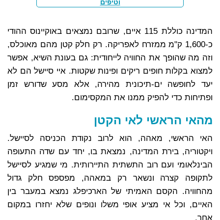
וטיפים
המדינה כוללת 115 איים, שרובם נמצאים באוקיינוס ההודי
כ-1,600 ק"מ ממזרח לאפריקה. רק חלק קטן מהם מאוכלס,
וזה מה שהופך את החוויה לייחודית: גם בעונת השיא, אפשר
למצוא בקלות חופים ריקים ופינות שקטות. איי סיישל הם לא
יעד לחופשה ים-תיכונית מהירה, אלא מסע שדורש זמן
ופתיחות כדי להפיק ממנו את המקסימום.
מהאי הראשי לאי הקטן
האי הראשי, מאהה, הוא לרוב נקודת הכניסה לסיישל.
ויקטוריה, בירת המדינה, נמצאת בו, יחד עם שדה התעופה
הבינלאומי ועם רוב התשתית התיירותית. מי שמגיע לסיישל
לתקופה קצרה ונשאר רק במאהה, מפספס חלק גדול
מהחוויה. הקסם האמיתי של הארכיפלג נמצא במעבר בין
האיים, וכל אי מציע אופי משלו ונופים שלא יחזרו במקום
אחר.