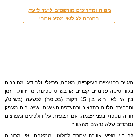
מפות ומדריכים מודפסים ליעד ליעד,
בהנחה לגולשי מסע אחר!
האיים הפנימיים העיקריים, מאהה, פראלין ולה דיג, מחוברים
בקווי טיסה פנימיים קצרים או בשייט ספינות מהירות. הזמן
בין אי לאי הוא בין 15 דקות (בטיסה) לכשעה (בשייט),
והבחירה תלויה בתקציב ובהעדפה האישית. שייט בים מעניק
חוויה נוספת בפני עצמה, עם תצפיות על דולפינים ומפרצים
נסתרים שלא נראים מהאוויר.
לה דיג מציע אווירה אחרת לחלוטין ממאהה. אין מכוניות