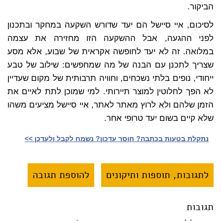
הביקור.
לסיכום, איי סיישל הם יעד שדורש השקעה במחקר ובתכנון
לפני ההגעה, אבל ההשקעה הזו מחזירה את עצמה
במלואה. זה לא יעד לחופשה אקראית של שבוע, אלא מסע
שצריך לתכנן עם הבנה של מה שמחפשים: שילוב של טבע
ייחודי, נופים בלתי נשכחים, וחוויה תרבותית של מקום שעדיין
לא הפך לחלוטין למוצר תיירותי. למי שמוכן לתת לאיים את
הזמן שלהם ולא לרוץ מאתר לאתר, איי סיישל מציעים משהו
שלא קיים בשום יעד טרופי אחר.
נתקלת בטעות בכתבה? חוסר עדכון? נשמח לקבל ולעדכן >>‎
לתגובות, תוספות ותיקונים
להוספת תגובה
תגובות