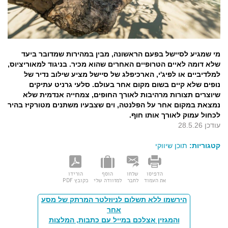
מי שמגיע לסיישל בפעם הראשונה, מבין במהירות שמדובר ביעד
שלא דומה לאיים הטרופיים האחרים שהוא מכיר. בניגוד למאוריציוס,
למלדיביים או לפיג'י, הארכיפלג של סיישל מציע שילוב נדיר של
נופים שלא קיים בשום מקום אחר בעולם. סלעי גרניט עתיקים
שיוצרים תצורות מרהיבות לאורך החופים, צמחייה אנדמית שלא
נמצאת במקום אחר על הפלנטה, וים שצבעיו משתנים מטורקיז בהיר
לכחול עמוק לאורך אותו חוף.
עודכן 28.5.26
קטגוריות:
תוכן שיווקי
הדפיסו
שלחו
הוסף
הורידו
את העמוד
לחבר
למזוודה שלי
כקובץ PDF
הירשמו ללא תשלום לניוזלטר המרתק של מסע
אחר
והמגזין אצלכם במייל עם כתבות, המלצות