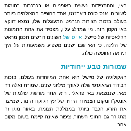
באי, וההתניידות נעשית באופניים או בכרכרות רתומות
לשוורים. אנס סורס ד'ארז'נט, אחד החופים המצולמים ביותר
בעולם בזכות תצורות הגרניט המעוגלות שלו, נמצא דווקא
באי הקטן הזה. מי שמדלג עליו, מפסיד את אחת התמונות
הקלאסיות של סיישל.
איי סיישל
השונים דורשים תכנון מראש
של הלינה, כי האי שבו ישנים משפיע משמעותית על איך
תיראה החופשה כולה.
שמורות טבע ייחודיות
האקולוגיה של סיישל היא אחת המיוחדות בעולם, בזכות
הבידוד הגיאוגרפי שלה לאורך מיליוני שנים. שמורת ואלה דה
מאי, שנמצאת באי פראלין, היא אתר מורשת עולמית של
אונסק"ו ומקום הצמיחה היחיד של עץ הקוקו דה מר, שמייצר
את הזרע הכבד ביותר בממלכת הצומח. באזור מוגן זה
מתגורר גם התוכי השחור, ציפור שאינה קיימת בשום מקום
אחר.