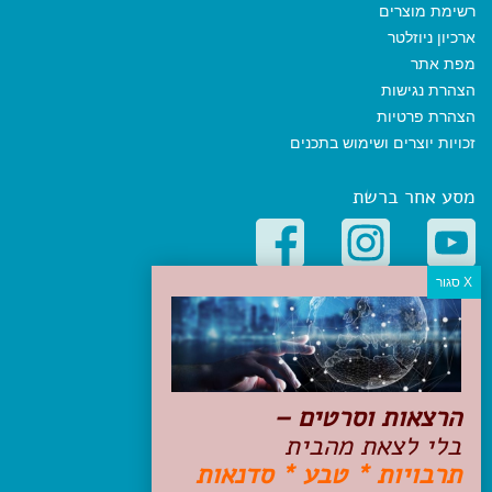
רשימת מוצרים
ארכיון ניוזלטר
מפת אתר
הצהרת נגישות
הצהרת פרטיות
זכויות יוצרים ושימוש בתכנים
מסע אחר ברשת
קטגוריות פופולריות
יעדים
טיולים בישראל
מלונות בוטיק בישראל
הרצאות וסרטים –
טיפים והמלצות
בלי לצאת מהבית
הכנות לנסיעה
תרבויות * טבע * סדנאות
טיולי ג'יפים