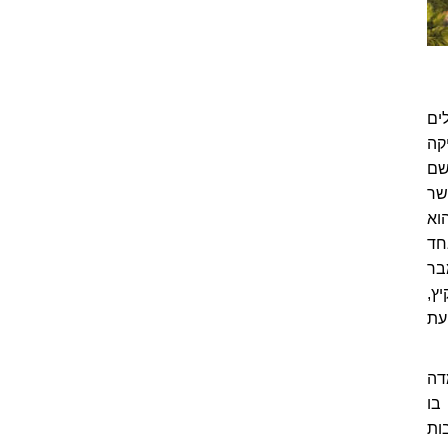
ים
קה
שם
שר
וא
חד
 נובמבר
 בקיץ,
עת
דה
בו
6 וה-7, ועד לתרבות