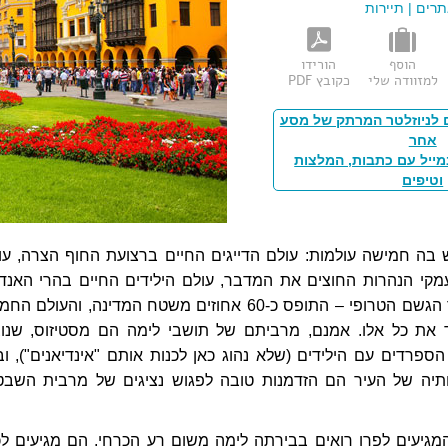
תרים
|
תיירות
הוסף
הורידו
למזוודה שלי
כקובץ PDF
 לניוזלטר המרתק של מסע
אחר
מייל עם כתבות, המלצות
וטיפים
ש בה חמישה עולמות: עולם הדייגים החיים ברצועת החוף הצרה, עו
מקי הנהרות החוצים את המדבר, עולם הילידים החיים בהרי האנדי
עולם הג'ונגל – יער הגשם הטרופי – התופס כ-60 אחוזים משטח המדינה, והעולם 
את כל אלו. אמנם, מרביתם של תושבי לימה הם מסטיזוס, שנוצ
הספרדים עם הילידים (שלא נהוג כאן לכנות אותם "אינדיאנים"), וב
ותיה של העיר הם הזדמנות טובה לפגוש נציגים של מרבית השבט
מגיעים לפרו רואים בבירתה לימה משום רע הכרחי. הם מגיעים לכ