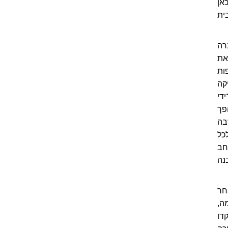
אן
ס), בית
 הועברה
את
בניגוד לשאיפות
קה
די
 הפך
בה
שבמאה ה-16 ייצאה לכל
בניצול נרחב
נה
חר
ה,
דו