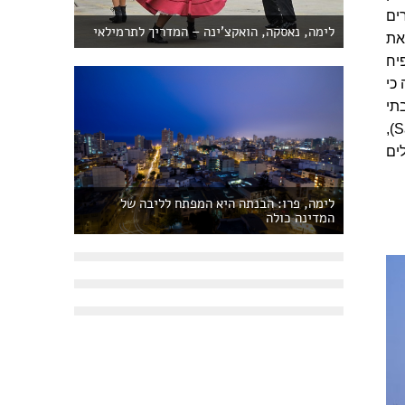
ים
לימה, נאסקה, הואקצ'ינה – המדריך לתרמילאי
את
יח
כי
תי
המידות בשכונת מירה פלורס (Miraflores), הגינות שבשכונת סן איסידריו (San Isidrio),
ים
לימה, פרו: הבנתה היא המפתח לליבה של
המדינה כולה