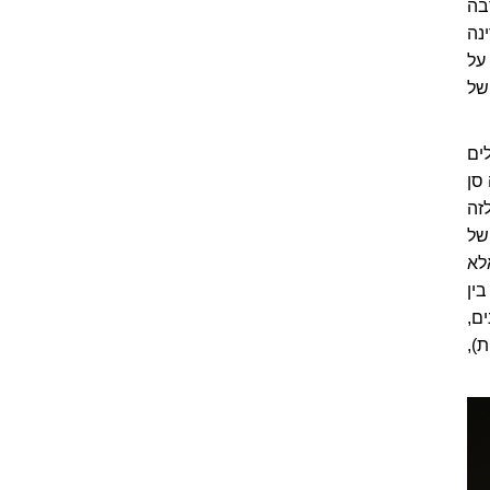
הרבה
נה
על
של
ים
סן
זה
של
לא
ין
ם,
ת),