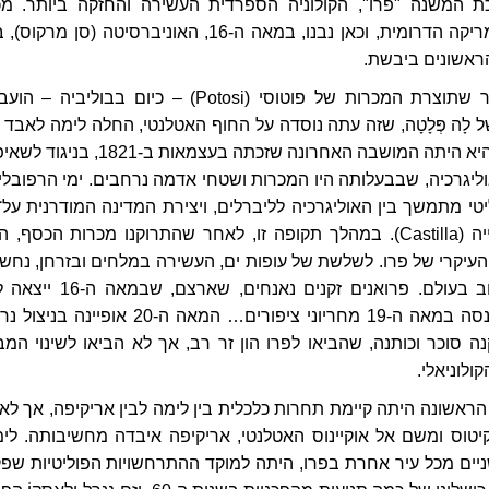
 המשנה "פרו", הקולוניה הספרדית העשירה והחזקה ביותר. מכ
למעשה נשלטה אמריקה הדרומית, וכאן נבנו, במאה ה-16, האוניברסיטה (סן מרקו
ראשונים ביבשת.
במאה ה-18, לאחר שתוצרת המכרות של פוטוסי (Potosi) – כיום בבוליביה –
ָה פְּלָטָה, שזה עתה נוסדה על החוף האטלנטי, החלה לימה לאבד 
כוחה ואת יוקרתה. היא היתה המושבה האחרונה שזכתה בעצמאות ב-1821, 
יגרכיה, שבבעלותה היו המכרות ושטחי אדמה נרחבים. ימי הרפובלי
יטי מתמשך בין האוליגרכיה לליברלים, ויצירת המדינה המודרנית על־י
מרשל ראמון קסטייה (Castilla). במהלך תקופה זו, לאחר שהתרוקנו מכרות הכסף,
וא העיקרי של פרו. לשלשת של עופות ים, העשירה במלחים ובזרחן, נחש
לחומר הדישון הטוב בעולם. פרואנים זקנים נאנחים, שארצם, 
העולם זהב, התפרנסה במאה ה-19 מחריוני ציפורים… המאה ה-20 אופיינה 
ה סוכר וכותנה, שהביאו לפרו הון זר רב, אך לא הביאו לשינוי המב
ולוניאלי.
אשונה היתה קיימת תחרות כלכלית בין לימה לבין אריקיפה, אך לא
יטוס ומשם אל אוקיינוס האטלנטי, אריקיפה איבדה מחשיבותה. לימ
יים מכל עיר אחרת בפרו, היתה למוקד ההתרחשויות הפוליטיות שפק