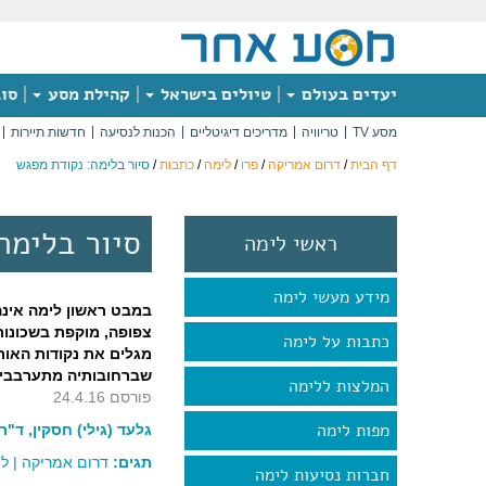
יעדים בעולם
טיולים בישראל
קהילת מסע
סוג
מסע TV
טריוויה
מדריכים דיגיטליים
הכנות לנסיעה
חדשות תיירות
דף הבית
/
דרום אמריקה
/
פרו
/
לימה
/
כתבות
/
סיור בלימה: נקודת מפגש
סיור בלימה
ראשי לימה
מידע מעשי לימה
במבט ראשון לימה אינה
צפופה, מוקפת בשכונות 
כתבות על לימה
מגלים את נקודות האור
שברחובותיה מתערבבים
המלצות ללימה
פורסם 24.4.16
מפות לימה
גלעד (גילי) חסקין, ד"ר
תגים:
דרום אמריקה
|
לי
חברות נסיעות לימה