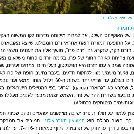
 על מצוק מעל הים
ות חמדה
 של האוקיינוס השקט, אך למרות מיקומה מדרום לקו המשווה האקל
. על התופעה המוזרה הזאת אחראי זרם הומבולט, שיוצא מאנטארטי
 הזרם הקר, שנקרא גם "זרם פרו", מושך אליו את העננים נושאי הג
ועה צחיחה לאורך החוף של פרו. בלימה יורדים פחות משקעים מא
בה שמביא עמו הזרם היא הפלנקטון, בעלי חיים וצמחים זעירים, שה
, ואשר משמש מזון ללהקות הדגים. בעבר נחשב חופה של פרו לא
מאזורי הדגה העשירים בעולם, עד שדייג יתר בשנות ה-60 דלדל אותו. ממאי ועד
סובלת העיר מערפל, שנקרא כאן "גרואה" (garua); "גרוע" בפי המטיילים הישראלים.
ים בעוז בשדרת ההר של פרו, השמש יוצאת מבעד לעננים מעל לרצו
וג והשמים מצטחקים בכחול עז.
וין ללמוד על תולדות פרו: יש בה מוזיאונים יפהפיים ובהם שכיות חמ
כך. חשוב מכולם הוא
המוזיאון הארכיאולוגי
, המוביל את המבקר 
מראשית ההתיישבות בפרו, דרך פריחתן של תרבויות החוף במאות ה-