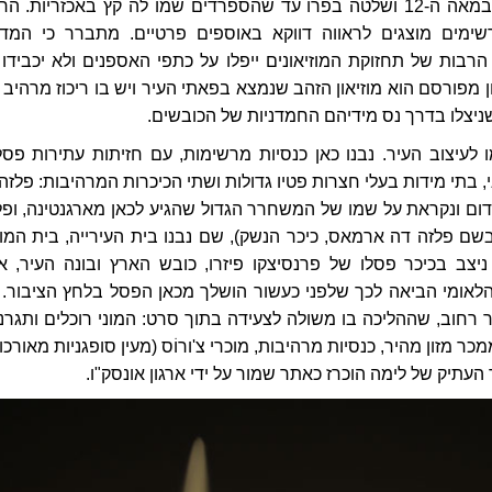
האינקה, שהופיעה במאה ה-12 ושלטה בפרו עד שהספרדים שמו לה קץ באכזריות. 
ימים מוצגים לראווה דווקא באוספים פרטיים. מתברר כי המדי
רבות של תחזוקת המוזיאונים ייפלו על כתפי האספנים ולא יכבידו 
ן מפורסם הוא מוזיאון הזהב שנמצא בפאתי העיר ויש בו ריכוז מרהיב 
ניצלו בדרך נס מידיהם החמדניות של הכובשים.
לעיצוב העיר. נבנו כאן כנסיות מרשימות, עם חזיתות עתירות פסל
, בתי מידות בעלי חצרות פטיו גדולות ושתי הכיכרות המרהיבות: פלזה 
ום ונקראת על שמו של המשחרר הגדול שהגיע לכאן מארגנטינה, ופל
שם פלזה דה ארמאס, כיכר הנשק), שם נבנו בית העירייה, בית המו
יצב בכיכר פסלו של פרנסיצקו פיזרו, כובש הארץ ובונה העיר, א
אומי הביאה לכך שלפני כעשור הושלך מכאן הפסל בלחץ הציבור. ב
רחוב, שההליכה בו משולה לצעידה בתוך סרט: המוני רוכלים ותגרני
כר מזון מהיר, כנסיות מרהיבות, מוכרי צ'ורוֹס (מעין סופגניות מאורכו
העתיק של לימה הוכרז כאתר שמור על ידי ארגון אונסק"ו.