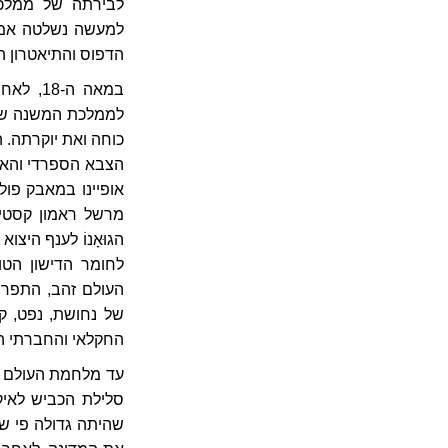
לבירתה של ממלכת
הדפוס והתיאטרון ה
לממלכת המשנה של ל
הצבא הספרדי והאול
אופיינו במאבק פול
הגוּאָנוֹ לענף היצ
של נחושת, נפט, קנ
החקלאי והחברתי הק
עד מלחמת העולם הר
סלילת הכביש לאיק
שהיתה גדולה פי שנ