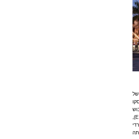
של
סקו
וש
של השם המקומי רימאק, נוסדה ב-6 בינואר 1535, שהוא חג ההתגלות הנוצרי (Epiphani),
די
אשית המאה ה- 19. במאות ה-16 וה-17 היתה