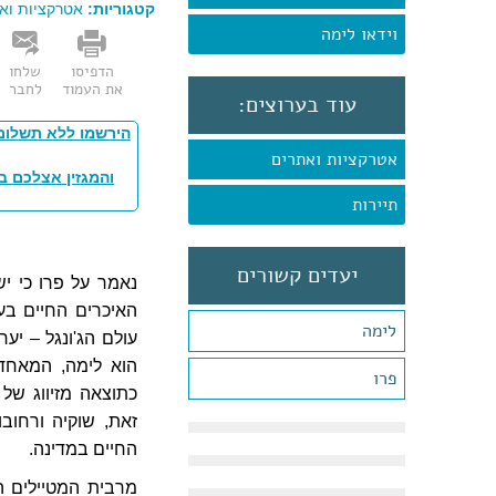
קטגוריות:
אטרקציות וא
וידאו לימה
הדפיסו
שלחו
את העמוד
לחבר
עוד בערוצים:
הירשמו ללא תשלום
אטרקציות ואתרים
והמגזין אצלכם ב
תיירות
יעדים קשורים
נאמר על פרו כי י
האיכרים החיים בע
לימה
הוא לימה, המאחד 
פרו
כתוצאה מזיווג של 
זאת, שוקיה ורחוב
החיים במדינה.
מרבית המטיילים ה