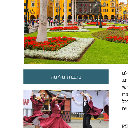
לם
כתבות מלימה
ם,
החמישי
רו
כל
ים
אן