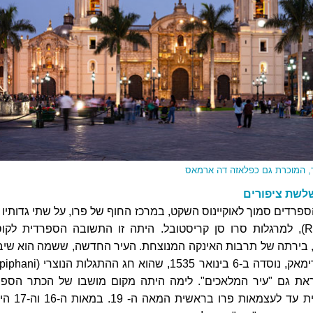
, המוכרת גם כפלאזה דה ארמאס
לשת ציפורים
ספרדים סמוך לאוקיינוס השקט, במרכז החוף של פרו, על שתי גדותיו 
נהר רימאק (Rimac), למרגלות סרו סן קריסטובל. היתה זו התשובה הספרדית לקו
בשתית, בירתה של תרבות האינקה המנוצחת. העיר החדשה, ששמה הוא שיב
את גם "עיר המלאכים". לימה היתה מקום מושבו של הכתר הספר
בתקופה הקולוניאלית עד לעצמאות פרו בר