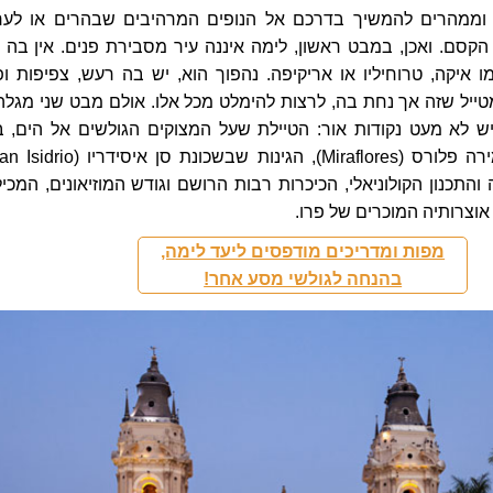
 וממהרים להמשיך בדרכם אל הנופים המרהיבים שבהרים או לער
 הקסם. ואכן, במבט ראשון, לימה איננה עיר מסבירת פנים. אין בה 
 איקה, טרוחיליו או אריקיפה. נהפוך הוא, יש בה רעש, צפיפות ופ
ייל שזה אך נחת בה, לרצות להימלט מכל אלו. אולם מבט שני מגלה 
ש לא מעט נקודות אור: הטיילת שעל המצוקים הגולשים אל הים, ב
והתכנון הקולוניאלי, הכיכרות רבות הרושם וגודש המוזיאונים, המכיל
וצרותיה המוכרים של פרו.
מפות ומדריכים מודפסים ליעד לימה,
בהנחה לגולשי מסע אחר!