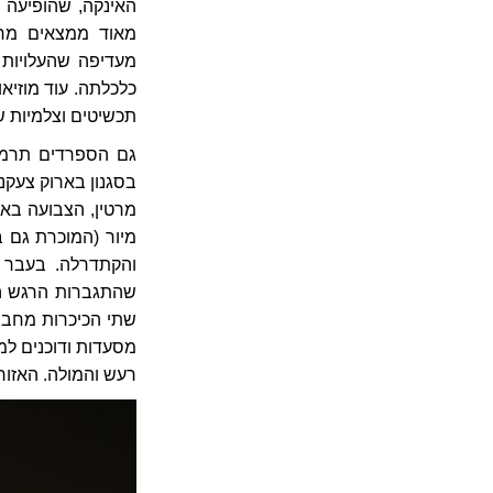
מאוד ממצאים מרש
מעדיפה שהעלויות ה
כלכלתה. עוד מוזיאו
תכשיטים וצלמיות ש
גם הספרדים תרמו 
בסגנון בארוק צעקני
מרטין, הצבועה באד
מיור (המוכרת גם ב
והקתדרלה. בעבר נ
שהתגברות הרגש הל
שתי הכיכרות מחבר 
מסעדות ודוכנים לממ
רעש והמולה. האזור 