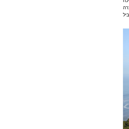
סקוֹ הפיכה
רה
נות ה-80, אך במקביל