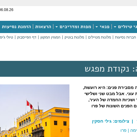
06.08.26
י טיולים
פנאי
מפות ומדריכים
הרצאות
הזמנת נסיעות
חברות נסיעות
מלונות מטיילים
מלונות בוטיק
המגזין המקוון
דף הפייסבוק
טיולי ג'יפ
: נקודת מפגש
 מסבירת פנים: היא רועשת,
עוני. אבל מבט שני ושלישי
 ושכיות החמדה של העיר,
 הפנים השונות של פרו
| צילומים:
גילי חסקין
מה
|
פרו