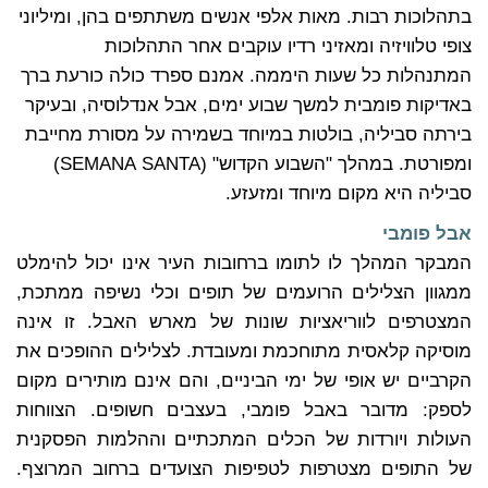
בתהלוכות רבות. מאות אלפי אנשים משתתפים בהן, ומיליוני
צופי טלוויזיה ומאזיני רדיו עוקבים אחר התהלוכות
המתנהלות כל שעות היממה. אמנם ספרד כולה כורעת ברך
באדיקות פומבית למשך שבוע ימים, אבל אנדלוסיה, ובעיקר
בירתה סביליה, בולטות במיוחד בשמירה על מסורת מחייבת
ומפורטת. במהלך "השבוע הקדוש" (SEMANA SANTA)
סביליה היא מקום מיוחד ומזעזע.
אבל פומבי
המבקר המהלך לו לתומו ברחובות העיר אינו יכול להימלט
ממגוון הצלילים הרועמים של תופים וכלי נשיפה ממתכת,
המצטרפים לווריאציות שונות של מארש האבל. זו אינה
מוסיקה קלאסית מתוחכמת ומעובדת. לצלילים ההופכים את
הקרביים יש אופי של ימי הביניים, והם אינם מותירים מקום
לספק: מדובר באבל פומבי, בעצבים חשופים. הצווחות
העולות ויורדות של הכלים המתכתיים וההלמות הפסקנית
של התופים מצטרפות לטפיפות הצועדים ברחוב המרוצף.