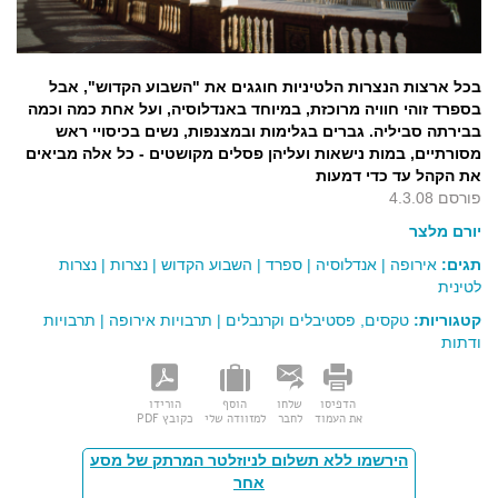
בכל ארצות הנצרות הלטיניות חוגגים את "השבוע הקדוש", אבל
בספרד זוהי חוויה מרוכזת, במיוחד באנדלוסיה, ועל אחת כמה וכמה
בבירתה סביליה. גברים בגלימות ובמצנפות, נשים בכיסויי ראש
מסורתיים, במות נישאות ועליהן פסלים מקושטים - כל אלה מביאים
את הקהל עד כדי דמעות
פורסם 4.3.08
יורם מלצר
תגים:
אירופה
|
אנדלוסיה
|
ספרד
|
השבוע הקדוש
|
נצרות
|
נצרות
לטינית
קטגוריות:
טקסים, פסטיבלים וקרנבלים
|
תרבויות אירופה
|
תרבויות
ודתות
הדפיסו
שלחו
הוסף
הורידו
את העמוד
לחבר
למזוודה שלי
כקובץ PDF
הירשמו ללא תשלום לניוזלטר המרתק של מסע
אחר