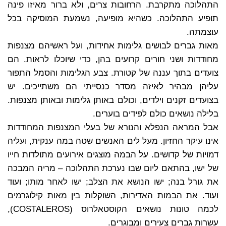
התהלוכה מתקרבת. הרחובות צרים, ולא ברור מאיזו פינה
תופיע התהלוכה. כשהיא מופיעה, נשמעת המוסיקה בכל
עוצמתה.
מאות גברים לבושים גלימות אחידות, ועל ראשיהם מצנפות
מחודדות ושני חורים קרועים בהן, כדי שיוכלו לראות. הם
צועדים בתוך עננה של קטורת. צבע הגלימות והסמל התפור
עליהן מבהיר לאיזה מסדר כנסייתי הם משתייכים. יש
בצועדים זקנים וילדים, וכולם באותן גלימות ובאותן מצנפות.
בלילה נושאים כולם לפידים בוערים.
אבל המראה הנפלא והנורא של בעלי המצנפות המחודדות
אינו עיקר החזיון. מעל לים האנשים שטה במה ענקית, ועליה
דמויות של קדושים. על הבמה מוצגים אירועים מתולדות חייו
של ישו, בהתאם ליום שבו נערכת התהלוכה – מריה המבכה
את גורל בנה; ישו הנושא את הצלב; ישו לאחר מותו; ועוד
ועוד. את הבמות האדירות, השוקלות בין מאות קילוגרמים
לכמה טונות נושאים הקוסטאלרוס (COSTALEROS),
עשרות גברים צעירים ומבוגרים.