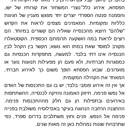
הפסחא, אירוע כלל־נוצרי המשחזר את קורותיו של ישו,
והסמנה סנטה הספרדי יוצרים יחד מפגש מעניין של חגיגות
כלליות ומקומיות. המאמינים מצפים לראות את הקדוש
"שלהם" היוצא מהכנסייה שאליה הם קשורים במיוחד. הם
רוצים לראות במה הושקעה תרומתם הכספית. הקוסטאלרו
מקורב למוסד שאת במתו הוא נושא; הקשר בין הקהל לבין
הכנסייה אינו דתי בלבד. למעשה, מתפקדות הכנסיות גם
כמסגרות חברתיות, ולא פעם הן מפעילות תנועות נוער או
מועדונים. שבוע הפסחא הופך משום כך לאירוע חברתי,
המאחד את הקהילה המקומית.
אך אין זה אירוע פומבי בלבד; יש בו גם התכנסות של האדם
אל נפשו פנימה. חיזוק האמונה והזיקה לכנסייה, ההשתתפות
באירועים ובתפילות הן גם חלק מההתכנסות פנימה.
ההחצנה הרחבה הנהוגה בעיקר באנדלוסיה משולבת בפנייה
פנימה אל הנפש. פנים וחוץ משתלבים בדרום ספרד, כפי
שתרבויות שונות נמהלות כאן זה מאות שנים.