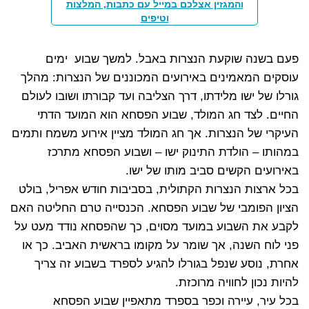
והמגזין אצלכם במייל עם כתבות, המלצות
וטיפים
פעם בשנה שוקעת הנצרות באבל. למשך שבוע ימים
עוסקים המאמינים באירועים המכוננים של הנצרות: מהלך
גורלו של ישו מלידתו, דרך הצליבה ועד קבורתו ושובו לעולם
החיים. לצד חג המולד, שבוע הפסחא הוא המועד הדתי
העיקרי של הנצרות. אך חג המולד מציין אירוע משמח ותמים
במהותו – הולדת התינוק ישו – ושבוע הפסחא מתרכז
באירועים הקשים סביב מותו של ישו.
בכל ארצות הנצרות הקתולית, בסביבות חודש אפריל, בולט
הציון הפומבי של שבוע הפסחא. הכנסייה טרם החליטה האם
לקבע את השבוע במועד מסוים, כך שהפסחא נודד מעט על
פני לוח השנה, אך שומר על מקומו בראשית האביב. כך או
אחרת, נוסע שנפל בגורלו להגיע לספרד בשבוע זה צריך
להיות נכון לחוויה מרוכזת.
בכל עיר, עיירה וכפר בספרד מתאפיין שבוע הפסחא