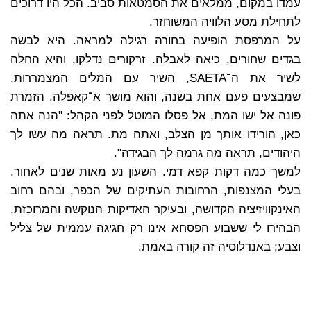
עמדו במקום, ממלאים את הסמטאות סביב. הכל היו דרוכים
לתחילת מסע הלוויה המשוחזר.
על המרפסת הופיעה בחורה רגילה למראה. היא לבשה
בגדים שחורים, כיאה לאבלה. זרקורים נדלקו, והיא החלה
לשיר את ה־SAETA, השיר עם המלים המצמררות,
שמבצעים פעם אחת בשנה, והוא מושר א־קאפלה. הזמרת
פונה אל ישו המת, אל פסלו המוטל לפני הקהל: "הנה אתה
כאן, הורידו אותך מן הצלב, ואתה מת. תראה מה עשו לך
היהודים, תראה מה גרמה לך הבגידה".
למשך כמה דקות קפא דמי. השעון נע מאות שנים לאחור.
בעלי המצנפות, הרחובות העתיקים של הכפר, ובהם רחוב
האינקוויזיציה הקדושה, ובעיקר האדיקות הנוקשה והמרוכזת,
הבהירו לי ששבוע הפסחא אינו רק חגיגה עממית של צליל
וצבע; באנדלוסיה זה קורה באמת.