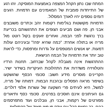
המתח שבו נתון הקהל המצפה באמצעות המוסיקה. זהו רגע
של התייחדות פומבית של המאמינים עם הדמויות. רגעים
דומים נוספים יהיו לאורך המסלול.
הדמויות מקושטות בגלימות רקומות זהב וכתרים משובצים
אבני חן. פה ושם מביעים הצופים את התרגשותם בכריעת
ברך נרגשת לפני הבמה, ואחרים זועקים בקול רוטט מול
מריה או בתולה אחרת: "כמה שהיא יפה!" ובעיניהם עולות
דמעות. יש אנשים המטפסים על גדרות ומרפסות, כדי לראות
טוב יותר את הדמויות על הבמה הנישאת.
ההתרגשות אינה מוגבלת לקהל שברחוב. תחנות הרדיו
והטלוויזיה משדרות את התהלוכות העיקריות בשידור ישיר.
הקריינים מוסרים מידע חשוב: סכומי הכסף שהושקעו
בשיפור מראה הפסלים ובהכנת הבמות. דמותה של מריה,
למשל, היא לעיתים פרי השקעה של עשרות אלפי דולרים.
גם העיתונים אינם חוסכים בפרטים. סכומי כסף ותיאורים
מפורטים של רקמות, אבני חן, גובלנים ועוד מתפרסמים
בהם. כך נחשף קבל עם ועדה פן פיזי מאוד של הקתוליוּת.