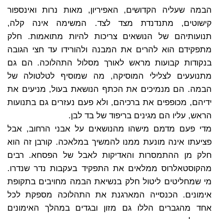
הבמה שעליה הקדושים, האפיריון, מאות נרות ואינספור
קישוטים, מתנדנדת מצד לצד. המשימה אינה קלה,
תנועותיהם של הנושאים צריכות להיות מתואמות. חלק
מתפקידם הוא להרים את המבנה ולהורידו עד חצי הגובה
בנקודות קבועות מראש לאורך מסלול התהלוכה. הם גם
מתנועעים לצלילי המוסיקה, מה שמוסיף לטלטולה של
הבמה. הם מנמיכים את הכתף הנושאת בעול, מניעים את
ידיהם, מכופפים את ברכיהם, ולא פעם נעזרים גם בתנועות
הראש, עליו הם מגינים בריפוד של בד לבן.
מדי פעם מדמם מישהו מהנושאים על אבני הרחוב, אבל
פציעתו אינה מונעת ממנו להמשיך במלאכה. קורבן זה הוא
חלק מן ההתמסרות והאדיקות לאבל של הפסחא. רבים
מהקוסטאלרוס ממלאים את התפקיד בעקבות נדר שנדרו.
מי שמחליטים ליטול חלק בנשיאת הבמה מחויבים בתקופת
אימונים. הכנסייה המארגנת את התהלוכה מספקת לכל
אחד מהגברים הללו גם מזון ובגדים במהלך האימונים