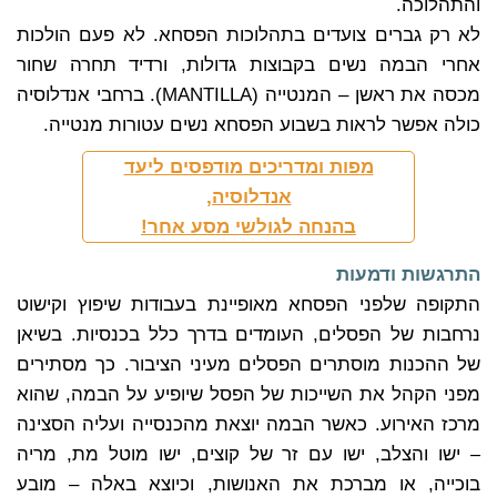
והתהלוכה.
לא רק גברים צועדים בתהלוכות הפסחא. לא פעם הולכות
אחרי הבמה נשים בקבוצות גדולות, ורדיד תחרה שחור
מכסה את ראשן – המנטייה (MANTILLA). ברחבי אנדלוסיה
כולה אפשר לראות בשבוע הפסחא נשים עטורות מנטייה.
מפות ומדריכים מודפסים ליעד
אנדלוסיה,
בהנחה לגולשי מסע אחר!
התרגשות ודמעות
התקופה שלפני הפסחא מאופיינת בעבודות שיפוץ וקישוט
נרחבות של הפסלים, העומדים בדרך כלל בכנסיות. בשיאן
של ההכנות מוסתרים הפסלים מעיני הציבור. כך מסתירים
מפני הקהל את השייכות של הפסל שיופיע על הבמה, שהוא
מרכז האירוע. כאשר הבמה יוצאת מהכנסייה ועליה הסצינה
– ישו והצלב, ישו עם זר של קוצים, ישו מוטל מת, מריה
בוכייה, או מברכת את האנושות, וכיוצא באלה – מובע