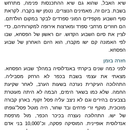
שיא האבל, שהוא גם שיא ההתכנסות פנימה, מתרחש
בשבת. ביום זה, מאמינים הנוצרים, נטמן ישו בקברו. לקראת
סוף השבוע מקפידים המוני ספרדים לבקר במקום הולדתם.
הם חוזרים מרחבי ספרד ומארצות אירופה למקורותיהם, כדי
לציין את סיום השבוע הקדוש. יום ראשון של הפסחא, שבו
לפי האמונה קם ישו מקברו, הוא היום האחרון של שבוע
הפסחא.
חזרה בזמן
לפני כמה שנים ביקרתי באנדלוסיה במהלך שבוע הפסחא.
מצאתי את עצמי בשבת בכפר לא הרחק מסביליה.
התהלוכה העיקרית נערכה בשעות הערב, לאחר שקיעת
החמה. שלא כמו בשאר הימים, הבמה לא היתה מעוטרת
בצבעים בהירים וגם לא ניצב עליה פסל זקוף. בארון קבורה
מזכוכית, מוקף זרי פרחים ובד שחור, היה מוטל פסל־גופתו
של ישו. התהלוכה נעצרה בכיכר הכפר, מול מרפסת
אנדלוסית אופיינית. המוסיקה פסקה, וכ־10,000 בני אדם