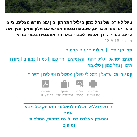
טיול לאורכו של נחל כמון בגליל התחתון, בין עצי חורש מצלים, ציוצי
ציפורים ופעיות גדיים, שבסופו מצפה מפגש עם אלון עתיק יומין. את
הרעב בסוף הדרך אפשר לשבור בארוחה אותנטית בכפר בדואי
פורסם 13.5.16
ספי בן יוסף
| צילומים:
גיא ברטוב
תגים:
ישראל
|
גליל תחתון והעמקים
|
הר כמון
|
כמון
|
כמונים
|
מזרח
תיכון
|
נחל כמון
|
סלאמה
קטגוריות:
ישראל
|
מסלולי טיול
|
מסלולים וטיולים
|
תיירות
הדפיסו
שלחו
הוסף
הורידו
את העמוד
לחבר
למזוודה שלי
כקובץ PDF
הירשמו ללא תשלום לניוזלטר המרתק של מסע
אחר
והמגזין אצלכם במייל עם כתבות, המלצות
וטיפים