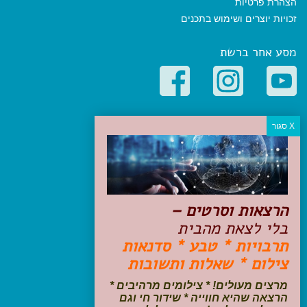
הצהרת פרטיות
זכויות יוצרים ושימוש בתכנים
מסע אחר ברשת
קטגוריות פופולריות
יעדים
טיולים בישראל
מלונות בוטיק בישראל
טיפים והמלצות
הרצאות וסרטים –
הכנות לנסיעה
בלי לצאת מהבית
טיולי ג'יפים
תרבויות * טבע * סדנאות
טיולים עם ילדים
צילום * שאלות ותשובות
שייט, הפלגות, קרוזים
דיגיטל
מרצים מעולים! * צילומים מרהיבים *
הרצאה שהיא חווייה * שידור חי וגם