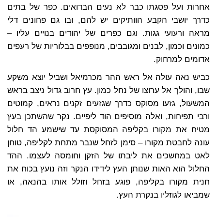
אחרות ועל פסגתו כבר לא נעים הבדואים. כפר של בתים
כדרך יושבי הקבע הוותיקים יש להם, ובו גם פחונים דלי
מראה ורעועי גגות. וגם כפרים של יהודים בנויים עליו –
כמונים וכמון, לבנים ומגובבים, מנופפים בבלוריות של רעפים
אדומים למרחוק.
כביש נאה עולה אל ראש ההר מכרמיאל ושביל יוצא משקע
שבו, והולך אל ערוצו של נחל כמון. עץ חרוב גדול ניצב בראש
המשעול, גזעו מסוקס כדרך שגזעים זקנים נראים, קמוטים
ורבי תפיחות, ואלה מוסיפים הוד ליפיים. נקר שהשתכן בעץ
מטיח את מקורו בקליפה המסוקסת עד שישמע הד חלול
עונה לחבטת מקורו – סימן לזחל שנבר מתחת לקליפה, טוחן
לאט במחשכים את ליבתו של הזקן וחומסה לעצמו. ההד
החלול הוא האות שנותן העץ לידידו הנקר וזה נועץ בכוח את
חנית מקורו בקליפה, פוגע בזחל וזולל אותו בהנאה, או
שמביאו לגוזליו בנקרת העץ.