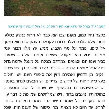
השביל יורד בנחל עד שהוא יוצא לאוויר העולם, אל מול העמק היפה שלמטה
בקצה נחל כמון, מקום שבו הוא כבר לא חרוץ כנקיק בסלעי
ההר, אלא כולו כתעלה רדודה לקראת העמק שבו הוא נמסך
אל סופו, עומד על סף הכביש ממש עץ אלון תבור ענק
ממדים. ידוע הוא ומקובל, שעצים זקנים כאלה – שגזעם
כביר וענפיהם עצומים וצמרתם מצלה על מעגל אדמה גדול
דיו להכיל אנשים הרבה – שייכים לעבר ומשום כך שורשיהם
יונקים מן הדמיון ואמירם מזין את סיפורי העם. יש ותולים
בעץ כזה רוחות של קדושים וצדיקים, יש הבאים לנדור בענפיו
ויש שמאיימים בו כבכישוף. יש שניתן לו שם ומספרים
בתולדותיו ונועצים ברוחו, ויש שמלחשים שמועות כי דבר עוון
נורא יצוק בו וכל שומר נפשו יזהר ממנו כמקוסם שכוחו
להרע. עד היום לא מצאתי מהו סיפורו של הענק הזה, שכל