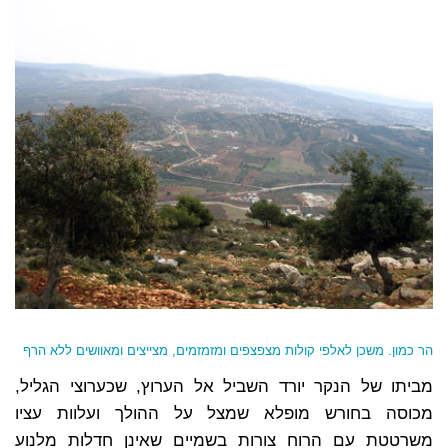
הר כמון. משכן לאלפי קולות מצפצפים ומזמזמים, מצייצים ומאוושים ללא הרף
מביתו של הנקר יורד השביל אל הערוץ, שכערוצי הגליל,
מכוסה בחורש מופלא שמצל על ההולך ועלוות עציו
משרטטת עם הרוח צורות בשמיים שאינן חדלות מלנוע