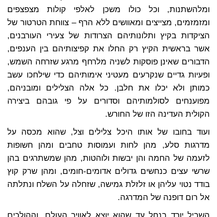
ומלהשתנות, וכל כולו משכן לאלפי קולות מצפצפים
ומזמזמים, מצייצים ומאוושים ללא הרף – צווחת הטרטור של
הציקדות בקיץ ותלונותיהם הצרודות של צעירי העורבנים,
אשר בראשית הקיץ רק החלו את קפיצותיהם בין הענפים,
הדבורים שאינן פוסקות לשניה מלרחף מרגע שזרחה השמש,
ופעיות גדיים שנקרעים מעטיני אימותיהם כדי שילחכו עשב
כמותן ולא יכלו את חלבן. כל אלה הצלילים ומובניהם,
מפוענחים לסולמותיהם וסדורים על פי גובהם ביצירה
הקולית העדינה הזו של החורש.
ועוד בחובו של אותו היכל צלילים וצל, שהוא מכסה על
מדרגות סלע, מהן לחות ועמוסות טחבים ומהן חשופות
לזעמה של החמה והן יבשות ולוהטות, מהן שמשתרגים בהן
שרשי עצים כנחשים גדולים אדומים-חומים, ומהן שרק קוץ
בודד נטוי עליהן או זלזלת גמישה, שזחלה על השלח ונתלתה
אל רום דופנה של המדרגה.
השביל יורד בנחל עד שהוא יוצא לאוויר העולם, וההולכים