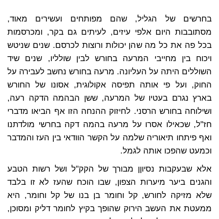
בחרשים של הגליל, שהם מפותחים ועשירים מאוד,
מסתובבות היום אלפי עיזים, לעיתים גם בקר, ומכרסמות
בכל פה את כל מה שהן יכולות ורוצות לכרסם. שנים שניטש
ויכוח בין מחייבי המרעה בחורש לבין שולליו, שנים שיד
השוללים היתה על העליונה. מרעה בחורש נחשב לעבירה על
החוק, ועל פי אותה תפיסה אקולוגית, אסונו של החורש
בארץ נגרם בעטיו של המרעה, ששן הבהמה הדקה רעה,
ושילוחה בחורש הרסני. לחיזוק ההנחה הזו אף הביאו מדברי
חז"ל, שכאילו אסרו על מרעה בהמה דקה בחרשי מולדתנו
ואף פיתחו תיאוריה שלמה על הקשר הוודאי בין העז והמדבר
וכמעט שהפכו אותה לגמל.
אלא שבעקבות נסיוןן מבורך של הקק"ל ושל רשות הטבע
והגנים ביער מיערות הצפון, שבו הוכח שהעז לא זו בלבד
שלא מזיקה לחורש, קל וחומר בן בנו של קל וחומר, היא
ממעטת את העשב הירוק שהופך בקיץ לחומר דליק ומסוכן,