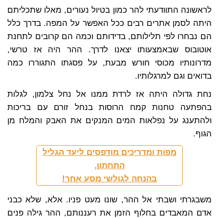
לראשונה התוודעתי להר כמון בטיול נעורים, מאלו שתכליתם
היתה לסמן אתרים רבים ככל האפשר על המפה. בדרך כלל
הם נבחרו לפי תלילותם, בדידותם וכמה הם קרובים לתחנת
אוטובוס שבאמצעותו יצאנו לדרך. ההר היה אז טרשי,
מדרונותיו מכוסי חורש מבעת, על פסגתו התגוררו כמה
בדואים וגם למרגלותיו.
נחת גדולה היתה אז לרדת ממנו אל נחל צלמון, לגלות
בהפתעה טחנות קמח הרוסות בנחל זורם עם בריכות
ולהתענג על נפלאות המים המנקים את האבק והמלח מן
הגוף.
מפות ומדריכים מודפסים ליעד הגליל
התחתון,
בהנחה לגולשי מסע אחר!
משבגרתי ושבתי אל ההר, שונו מעט פניו. אלא, שלא כבני
אדם המאבדים בחלוף הזמן את רעננותם, ההר גילה פנים