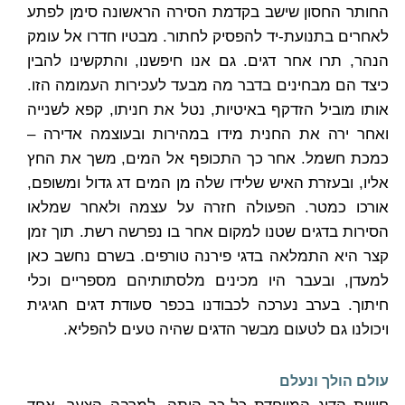
החותר החסון שישב בקדמת הסירה הראשונה סימן לפתע
לאחרים בתנועת-יד להפסיק לחתור. מבטיו חדרו אל עומק
הנהר, תרו אחר דגים. גם אנו חיפשנו, והתקשינו להבין
כיצד הם מבחינים בדבר מה מבעד לעכירות העמומה הזו.
אותו מוביל הזדקף באיטיות, נטל את חניתו, קפא לשנייה
ואחר ירה את החנית מידו במהירות ובעוצמה אדירה –
כמכת חשמל. אחר כך התכופף אל המים, משך את החץ
אליו, ובעזרת האיש שלידו שלה מן המים דג גדול ומשופם,
אורכו כמטר. הפעולה חזרה על עצמה ולאחר שמלאו
הסירות בדגים שטנו למקום אחר בו נפרשה רשת. תוך זמן
קצר היא התמלאה בדגי פירנה טורפים. בשרם נחשב כאן
למעדן, ובעבר היו מכינים מלסתותיהם מספריים וכלי
חיתוך. בערב נערכה לכבודנו בכפר סעודת דגים חגיגית
ויכולנו גם לטעום מבשר הדגים שהיה טעים להפליא.
עולם הולך ונעלם