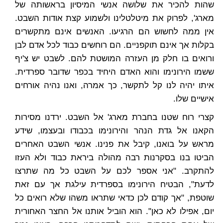
שהות להכיר את שלושה אנשי המיסיון בראשותה של
מארג', לפרוק את מיטלטלינו ולשמוע קצת אודות השבט.
אין ממה לחשוש הם הרגיעו. האנשים אינם מתקשרים
בקלות אך אינם תוקפניים. הם רוחשים כבוד לכל אדם לבן
ורואים בו חלק מן העזרה המושטת להם. לשבט יש צ'יף
ששמו הירונימו והוא האדם היחיד בכפר שדובר ספרדית.
איתו יהיה לנו קל לתקשר, כך אמרה, ואנו נהיה אורחים
אישיים שלו.
קצרי רוח שטנו בחברת מארג' אל השבט. ירדנו מסירות
הקאנו אל גדת הנהר והירונימו בכבודו ובעצמו, שידע
מראש על בואנו, קיבל את פנינו. אנשי השבט האחרים
הביטו בנו בסקרנות רבה מהולה ביראת כבוד ולא העזו
להתקרב. "אני אספר לכם על השבט כל מה שתרצו
לדעת", הבטיח הירונימו בספרדית עילגת אך עם זאת
שוטפת, "אך קודם לכן כדאי שתראו משהו שלא רואים כל
יום, אפילו לא כאן". הוא הוביל אותנו אל החצר האחורית