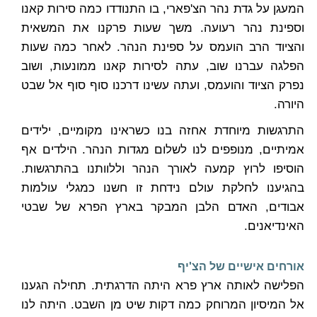
המעגן על גדת נהר הצ'פארי, בו התנודדו כמה סירות קאנו
וספינת נהר רעועה. משך שעות פרקנו את המשאית
והציוד הרב הועמס על ספינת הנהר. לאחר כמה שעות
הפלגה עברנו שוב, עתה לסירות קאנו ממונעות, ושוב
נפרק הציוד והועמס, ועתה עשינו דרכנו סוף סוף אל שבט
היורה.
התרגשות מיוחדת אחזה בנו כשראינו מקומיים, ילידים
אמיתיים, מנופפים לנו לשלום מגדות הנהר. הילדים אף
הוסיפו לרוץ קמעה לאורך הנהר וללוותנו בהתרגשות.
בהגיענו לחלקת עולם נידחת זו חשנו כמגלי עולמות
אבודים, האדם הלבן המבקר בארץ הפרא של שבטי
האינדיאנים.
אורחים אישיים של הצ'יף
הפלישה לאותה ארץ פרא היתה הדרגתית. תחילה הגענו
אל המיסיון המרוחק כמה דקות שיט מן השבט. היתה לנו