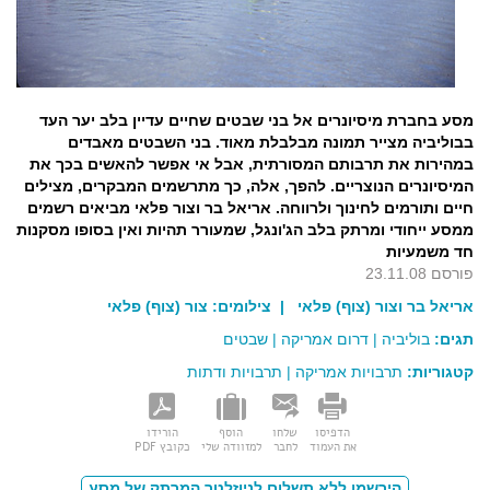
מסע בחברת מיסיונרים אל בני שבטים שחיים עדיין בלב יער העד
בבוליביה מצייר תמונה מבלבלת מאוד. בני השבטים מאבדים
במהירות את תרבותם המסורתית, אבל אי אפשר להאשים בכך את
המיסיונרים הנוצריים. להפך, אלה, כך מתרשמים המבקרים, מצילים
חיים ותורמים לחינוך ולרווחה. אריאל בר וצור פלאי מביאים רשמים
ממסע ייחודי ומרתק בלב הג'ונגל, שמעורר תהיות ואין בסופו מסקנות
חד משמעיות
פורסם 23.11.08
אריאל בר וצור (צוף) פלאי
| צילומים:
צור (צוף) פלאי
תגים:
בוליביה
|
דרום אמריקה
|
שבטים
קטגוריות:
תרבויות אמריקה
|
תרבויות ודתות
הדפיסו
שלחו
הוסף
הורידו
את העמוד
לחבר
למזוודה שלי
כקובץ PDF
הירשמו ללא תשלום לניוזלטר המרתק של מסע