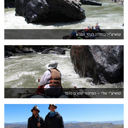
טואיצ'י: בחזרה לנהר הפרא
טואיצ'י שלי – הסיפור שטרם סופר