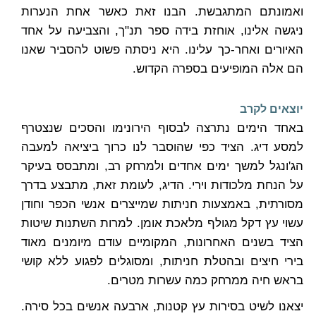
ואמונתם המתגבשת. הבנו זאת כאשר אחת הנערות
ניגשה אלינו, אוחזת בידה ספר תנ"ך, והצביעה על אחד
האיורים ואחר-כך עלינו. היא ניסתה פשוט להסביר שאנו
הם אלה המופיעים בספרה הקדוש.
יוצאים לקרב
באחד הימים נתרצה לבסוף הירונימו והסכים שנצטרף
למסע דיג. הציד כפי שהוסבר לנו כרוך ביציאה למעבה
הג'ונגל למשך ימים אחדים ולמרחק רב, ומתבסס בעיקר
על הנחת מלכודות וירי. הדיג, לעומת זאת, מתבצע בדרך
מסורתית, באמצעות חניתות שמייצרים אנשי הכפר וחודן
עשוי עץ דקל מגולף מלאכת אומן. למרות השתנות שיטות
הציד בשנים האחרונות, המקומיים עודם מיומנים מאוד
בירי חיצים ובהטלת חניתות, ומסוגלים לפגוע ללא קושי
בראש חיה ממרחק כמה עשרות מטרים.
יצאנו לשיט בסירות עץ קטנות, ארבעה אנשים בכל סירה.