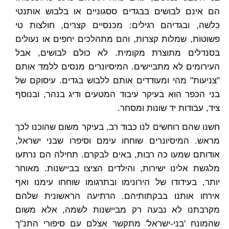
הם אינם לבושים בבגדים ססגוניים או בלבוש אותנטי
כלשה, ובגדיהם רגילים: מכנסיים קצרים, חולצות טי
פשוטות, שמלות קצרות, והם מתהלכים יחפים או נעולים
בסנדלים מתוצרת מקומית. לא כולם לבושים, אבל
העירומים לא מתביישים. המיסיונרים מנסים ללמד אותם
"צניעות" מהי ומעודדים אותם ללבוש בגדים. עיסוקם של
בני הכפר הוא בעיקר עיבוד המטעים ודיג בנהר, ובנוסף
ציד, עבודות יד שונות ומסחר.
חשנו שהם רוחשים לנו כבוד רב, בעיקר משום שהוכנו לכך
מראש. המיסיונרים שוחחו עימם וסיפרו שבני ישראל,
אודותם שמעו כה רבות, באים לבקרם. תחילה הם נרתעו
מלגשת אלינו ישירות, והילדים הציצו בביישנות. מאוחר
יותר, בעידודו של הירונימו ובתרגומו שוחחו עימנו ואף
אירחו אותנו בבקתותיהם. הרתיעה הראשונית שלהם
מקרבתנו לא נבעה רק מביישנות לשמה, אלא משום
שהמונח 'בני-ישראל' מתקשר אצלם עם סיפורי התנ"ך