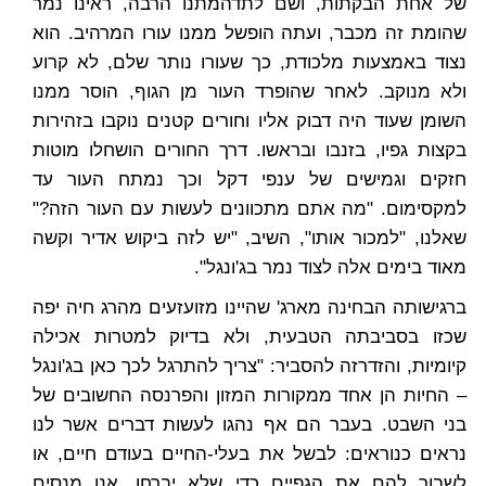
של אחת הבקתות, ושם לתדהמתנו הרבה, ראינו נמר
שהומת זה מכבר, ועתה הופשל ממנו עורו המרהיב. הוא
נצוד באמצעות מלכודת, כך שעורו נותר שלם, לא קרוע
ולא מנוקב. לאחר שהופרד העור מן הגוף, הוסר ממנו
השומן שעוד היה דבוק אליו וחורים קטנים נוקבו בזהירות
בקצות גפיו, בזנבו ובראשו. דרך החורים הושחלו מוטות
חזקים וגמישים של ענפי דקל וכך נמתח העור עד
למקסימום. "מה אתם מתכוונים לעשות עם העור הזה?"
שאלנו, "למכור אותו", השיב, "יש לזה ביקוש אדיר וקשה
מאוד בימים אלה לצוד נמר בג'ונגל".
ברגישותה הבחינה מארג' שהיינו מזועזעים מהרג חיה יפה
שכזו בסביבתה הטבעית, ולא בדיוק למטרות אכילה
קיומיות, והזדרזה להסביר: "צריך להתרגל לכך כאן בג'ונגל
– החיות הן אחד ממקורות המזון והפרנסה החשובים של
בני השבט. בעבר הם אף נהגו לעשות דברים אשר לנו
נראים כנוראים: לבשל את בעלי-החיים בעודם חיים, או
לשבור להם את הגפיים כדי שלא יברחו. אנו מנסים