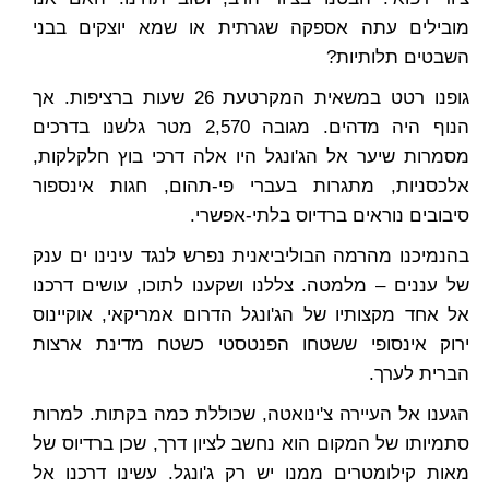
מובילים עתה אספקה שגרתית או שמא יוצקים בבני
השבטים תלותיות?
גופנו רטט במשאית המקרטעת 26 שעות ברציפות. אך
הנוף היה מדהים. מגובה 2,570 מטר גלשנו בדרכים
מסמרות שיער אל הג'ונגל היו אלה דרכי בוץ חלקלקות,
אלכסניות, מתגרות בעברי פי-תהום, חגות אינספור
סיבובים נוראים ברדיוס בלתי-אפשרי.
בהנמיכנו מהרמה הבוליביאנית נפרש לנגד עינינו ים ענק
של עננים – מלמטה. צללנו ושקענו לתוכו, עושים דרכנו
אל אחד מקצותיו של הג'ונגל הדרום אמריקאי, אוקיינוס
ירוק אינסופי ששטחו הפנטסטי כשטח מדינת ארצות
הברית לערך.
הגענו אל העיירה צ'ינואטה, שכוללת כמה בקתות. למרות
סתמיותו של המקום הוא נחשב לציון דרך, שכן ברדיוס של
מאות קילומטרים ממנו יש רק ג'ונגל. עשינו דרכנו אל