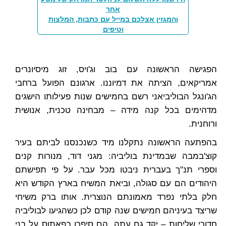
אחר
והמגזין אצלכם במייל עם כתבות, המלצות
וטיפים
הפגישה הראשונה עם בוב וג'ויס, זוג מיסיונרים
אמריקאים, הציתה את דמיוננו. ארגונם הפועל ברחבי
הג'ונגל הבוליביאני רשם בחמישים שנות פעילותו הישגים
מדהימים בכל קנה מידה – מבחינה טכנית, אנושית
ורוחנית.
בהפתעה הראשונה נתקלנו מיד כשנכנסנו לביתם בעיר
קוצ'במבה שבמדינת בוליביה: מגני דוד, מנורות קנים
וספרי תנ"ך בעברית ניבטו מכל עבר. על פי תפישתם
היהודים הם עם סגולה, וביאת המשיח בארץ הקודש היא
חלק בלתי נפרד מאמונתם הנוצרית. אותו ברק משיחי
שריצד בעיניהם חמישים שנה קודם לכן כשהגיעו לבוליביה
חדורי שליחות – יקד גם עתה. הם סיפרו בפאתוס על בני