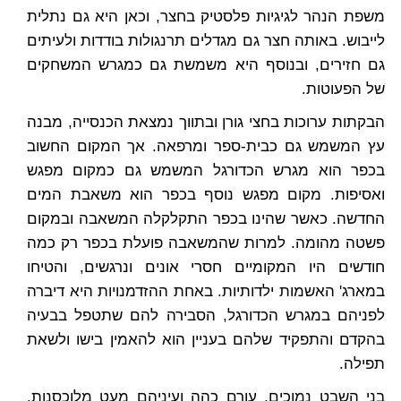
משפת הנהר לגיגיות פלסטיק בחצר, וכאן היא גם נתלית
לייבוש. באותה חצר גם מגדלים תרנגולות בודדות ולעיתים
גם חזירים, ובנוסף היא משמשת גם כמגרש המשחקים
של הפעוטות.
הבקתות ערוכות בחצי גורן ובתווך נמצאת הכנסייה, מבנה
עץ המשמש גם כבית-ספר ומרפאה. אך המקום החשוב
בכפר הוא מגרש הכדורגל המשמש גם כמקום מפגש
ואסיפות. מקום מפגש נוסף בכפר הוא משאבת המים
החדשה. כאשר שהינו בכפר התקלקלה המשאבה ובמקום
פשטה מהומה. למרות שהמשאבה פועלת בכפר רק כמה
חודשים היו המקומיים חסרי אונים ונרגשים, והטיחו
במארג' האשמות ילדותיות. באחת ההזדמנויות היא דיברה
לפניהם במגרש הכדורגל, הסבירה להם שתטפל בבעיה
בהקדם והתפקיד שלהם בעניין הוא להאמין בישו ולשאת
תפילה.
בני השבט נמוכים, עורם כהה ועיניהם מעט מלוכסנות.