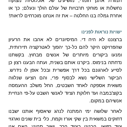
תמורת אתנן חומרי; מושיעים של אוכלוסיות מצוקה
נחשלות או מוחקי תרבויות של עולם הולך ונעלם; כך או
אחרת גמלה בנו החלטה – את זה אנחנו מוכרחים לראות!
ישויות נוראות לפנינו
ברצוננו לא היה די. המיסיונרים לא אהבו את הרעיון
שהפרויקט היקר להם כל-כך יהפוך לאטרקציה תיירותית,
ומנעו ביקורים מיותרים של אנשים מבחוץ. בקשתנו
נדחתה בנימוס. ביקרנו אותם בשנית, ועתה הבענו רצון כן
לסייע לארגונם בכל דרך אפשרית ובכל אופן לו נידרש.
הביקור השלישי נשא לבסוף פרי, והם הציעו שנלווה
משאית אספקה לאחד השבטים, החל משלב ההעמסה
בקוצ'במבה ועד חלוקת הציוד לאנשי השבט על-פי הנחיית
אנשיהם במקום.
לאחר שלושה ימי המתנה לנהג שיאסוף אותנו ישבנו
דחוקים במשאית בין שקי אורז וקמח, כלי בית שונים וארגזי
ציוד רפואי. הבטנו בציוד הרב, ושוב תהינו: האם אנו