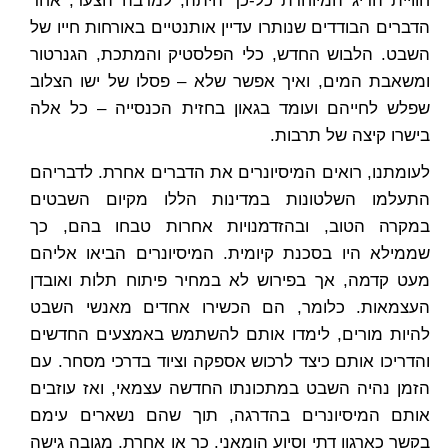
חוויית הדיג המיוחדת כל-כך היתה, למרבה הצער, אחד
הדברים הבודדים שנותרו עדיין אותנטיים באורחות חייו של
השבט. הלבוש החדש, כלי הפלסטיק והמתכת, הגנרטור
ומשאבת המים, ואיך אפשר שלא – פסלו של ישו הצלוב
שפלש לחייהם ועומד בגאון בחזית הכנסייה – כל אלה
בישרו קיצה של תרבות.
לעומתנו, רואים המיסיונרים את הדברים אחרת. לדבריהם
התעלמו השלטונות במדינות הללו מקיום השבטים
במקרה הטוב, ובהזדמנויות אחרות טבחו בהם, כך
שממילא היו בסכנת קיומית. המיסיונרים הביאו אליהם
מעט קדמה, אך בפירוש לא במחיר פיתוח תלות ואובדן
העצמאות. כלומר, הם הכשירו אחדים מאנשי השבט
להיות מורים, לימדו אותם להשתמש באמצעים החדשים
והדריכו אותם כיצד לרכוש אספקה וציוד בדרכי מסחר. עם
הזמן נהיה השבט במתכונתו החדשה עצמאי, ואז עוזבים
אותם המיסיונרים בהדרגה, תוך שהם נשארים עימם
בקשר כארגון דתי וסיוע הומאני. כך או אחרת, מגובה גישה