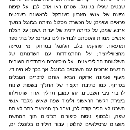
שבטים שגילו בג'ונגל, שטרם ראו אדם לבן; על קיפוח
נפשם של אנשי הארגון כשנתקלו לראשונה בשבטים
פראיים ועוינים; על הכשרת מסלול נחיתה בג'ונגל במשך
ארבע שנים, על כריתה ידנית של יערות גשם; על הצלת
אנשים ממוות והטסתם לבתי-חולים בערים; על בתי ספר
ומרפאות שהוקמו בלב הג'ונגל במרחק ימי נסיעה
מהציוויליזציה; על ההתמודדות עם חשדנותם של
השלטונות הבוליביאנים; ועל מיסיונרים מתנדבים השוהים
חודשים ארוכים עם השבטים בג'ונגל. אך בכך לא היה די.
מעוף ואמונה אדוקה הביאו אותם לדברים הגובלים
בטירוף, כמו כתיבת תקציר של התנ"ך בשפות שונות
לדוברי ניבי השבטים. זהו כמובן תהליך ארוך שתחילתו
ביצירת הקשר הראשוני ולימוד שפה שאיש מלבד אנשי
השבט לא הכיר קודם לכן, ואחר-כך המצאת כתב לאותה
שפה, ולבסוף ניסוח סיפורים תנ"כיים תוך המחשת
מושגים ערטילאיים לחלוטין עבור הילידים בג'ונגל: ים,