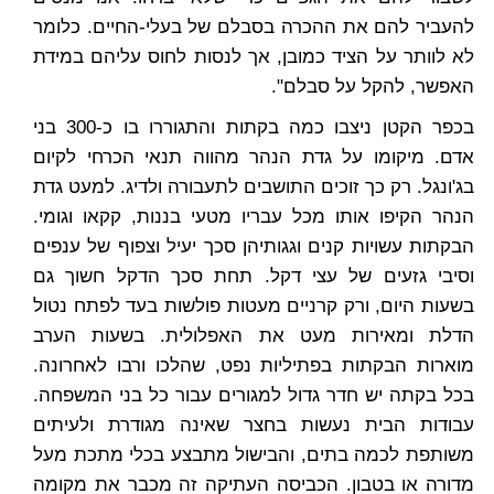
להעביר להם את ההכרה בסבלם של בעלי-החיים. כלומר
לא לוותר על הציד כמובן, אך לנסות לחוס עליהם במידת
האפשר, להקל על סבלם".
בכפר הקטן ניצבו כמה בקתות והתגוררו בו כ-300 בני
אדם. מיקומו על גדת הנהר מהווה תנאי הכרחי לקיום
בג'ונגל. רק כך זוכים התושבים לתעבורה ולדיג. למעט גדת
הנהר הקיפו אותו מכל עבריו מטעי בננות, קקאו וגומי.
הבקתות עשויות קנים וגגותיהן סכך יעיל וצפוף של ענפים
וסיבי גזעים של עצי דקל. תחת סכך הדקל חשוך גם
בשעות היום, ורק קרניים מעטות פולשות בעד לפתח נטול
הדלת ומאירות מעט את האפלולית. בשעות הערב
מוארות הבקתות בפתיליות נפט, שהלכו ורבו לאחרונה.
בכל בקתה יש חדר גדול למגורים עבור כל בני המשפחה.
עבודות הבית נעשות בחצר שאינה מגודרת ולעיתים
משותפת לכמה בתים, והבישול מתבצע בכלי מתכת מעל
מדורה או בטבון. הכביסה העתיקה זה מכבר את מקומה