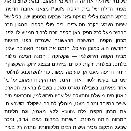
שכונתי שיחליף את זה הירושלמי האהוב. ברגע שחצינו את
מפתן הדלת של בית הקפה Paul’s מצאנו אהבה חדשה.
ברקע התנגנו צלילי מוזיקת ג'אז שבקעו מפטפון ישן. בליל של
שפות נשמע בקרב הסועדים. ריח פולי הקפה והמגוון הרב
הבהיר מעל לכל ספק: כאן הקפה זוכה לכבוד המגיע לו. לפני
מבחן הקפה, המשוכה הראשונה שעמדה בפני הזוגיות
החדשה היא כמובן האוכל. הזמנו את המנה האהובה עלינו
מבית הקפה הירושלמי — שקשוקה . המנה הגיעה מלווה
בלחם, בצלחת ירקות קלויים, בזיתים ובבצל ירוק. השקשוקה
היתה חריפה מעט אך טעימה מאוד. כדי להשתכנע לחלוטין
שמדובר בקשר לטווח ארוך הזמנו את הקינוח האהוב על כל
אחד מאיתנו. בשבילה טארט טאטן. בשבילו בראוני. הטארט
טאטן היה מושלם והתעלה על אחיו הירושלמי, והבראוני היה
עשיר במיוחד ומריר מעט, מומלץ לחובבי שוקולד מושבעים.
את מבחן הקפה צלח Paul’s ללא מאמץ, וגם חליטת
המרווה היתה מצוינת. השירות במקום נעים ואדיב, וניכר
שבעל המקום מכיר אישית רבים מלקוחותיו. נותרה רק בעיה