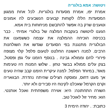
ויטושה: אמא בולגריה
אמרת יפו, אמרת מסעדות בולגריות. לכל אחת ממגוון
המסעדות הללו לקוחות קבועים הנשבעים לה אמונים
וטוענים שרק בה אפשר להתבשם מניחוחות בית אמא.
הגענו לויטושה בעקבות המלצה של בולגרי אמיתי . כבר
בכניסה הוכיחה ההמלצה את עצמה כששמענו את
הבולגרית מתנגנת בפי הסועדים שגדשו את השולחנות
הרבים. למנה ראשונה החלטנו לטעום פלפל קלוי מצופה
פירורי לחם וממולא גבינה . בנוסף הזמנו עלי גפן ופסטל,
בצק עלים ממולא בבשר טחון . שלוש המנות היו טעימות
מאוד, במיוחד הפלפל. למנה עיקרית הזמנו קבב שהיה טעים
אך מעט דחוס, ומוסקה חצילים שהיתה נהדרת. הבוואריה
וקרם הקרמל שאכלנו לקינוח היו סבירים ולא יותר.
השורה התחתונה: היא: אווירה משפחתית ואוכל אותנטי.
הוא: מחיר זול לאוכל טוב.
כתובת: . יהודה הימית 3