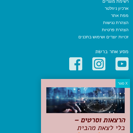
רשימת מוצרים
ארכיון ניוזלטר
מפת אתר
הצהרת נגישות
הצהרת פרטיות
זכויות יוצרים ושימוש בתכנים
מסע אחר ברשת
קטגוריות פופולריות
יעדים
טיולים בישראל
מלונות בוטיק בישראל
טיפים והמלצות
הרצאות וסרטים –
הכנות לנסיעה
בלי לצאת מהבית
טיולי ג'יפים