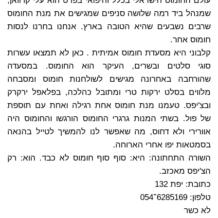
עולם החומוס הישראלי בכלל והיפואי בפרט הוא עלי קרוואן,
שמנהל ביד רמה שלושה סניפים שמגישים את מנת החומוס
שרבים נשבעים שהיא הטובה בארץ. אנחנו בחרנו לנסות
חומוס אחר.
קלבוני היא מסעדת חומוס אמיתית . כאן לא תמצאו עשרות
סוגי סלטים ובשרים, העיקר הוא החומוס. במסעדה
שהורחבה באחרונה מגישים לשולחנות חומוס ומסבחה
מלווים בסלט ירקות טרי ומתובל כהלכה, בפלאפל ירקרק
ובצ'יפס. טעמנו מנת חומוס אחת רגילה ואחת עם תוספת
של פול. בשתי המנות גרגרי החומוס הורגשו והחומוס היה
אוורירי ולא דחוס, מה שאפשר לנו להמשיך לטייל בהנאה
בסמטאות יפו אחרי הארוחה.
השורה התחתונה: היא: סוף סוף חומוס לא כבד. הוא: רק
הצ'יפס מאכזב.
כתובת: יפת 132
טלפון: 6285169־054
לא כשר