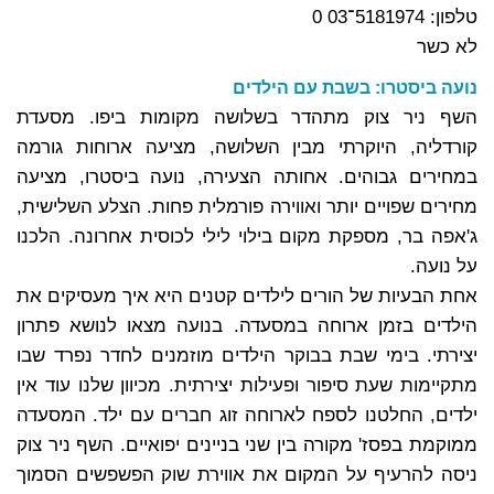
טלפון: 5181974־03 0
לא כשר
נועה ביסטרו: בשבת עם הילדים
השף ניר צוק מתהדר בשלושה מקומות ביפו. מסעדת
קורדליה, היוקרתי מבין השלושה, מציעה ארוחות גורמה
במחירים גבוהים. אחותה הצעירה, נועה ביסטרו, מציעה
מחירים שפויים יותר ואווירה פורמלית פחות. הצלע השלישית,
ג'אפה בר, מספקת מקום בילוי לילי לכוסית אחרונה. הלכנו
על נועה.
אחת הבעיות של הורים לילדים קטנים היא איך מעסיקים את
הילדים בזמן ארוחה במסעדה. בנועה מצאו לנושא פתרון
יצירתי. בימי שבת בבוקר הילדים מוזמנים לחדר נפרד שבו
מתקיימות שעת סיפור ופעילות יצירתית. מכיוון שלנו עוד אין
ילדים, החלטנו לספח לארוחה זוג חברים עם ילד. המסעדה
ממוקמת בפסז' מקורה בין שני בניינים יפואיים. השף ניר צוק
ניסה להרעיף על המקום את אווירת שוק הפשפשים הסמוך