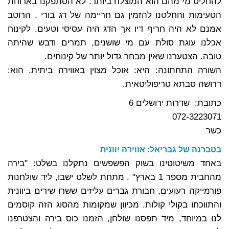
להחליט מי מהם הוא המוצלח ביותר. לא הסתפקנו בארוחת
הטעימות והחלטנו להזמין גם חריימה של דג בורי . הרוטב
אמנם לא היה חריף דיו אך הדג היה עסיסי וטעים. לקינוח
אכלנו עוגת סולת עם מי שושנים, תמרים ודבש שהיתה
טובה. הצטערנו שאין מבחר גדול יותר של קינוחים.
השורה התחתונה: היא: אוכל מצוין באווירה ביתית. הוא:
דרושה סבתא טריפוליטאית.
כתובת: שדרות ירושלים 6
072-3223071
כשר
בטברנה של גבריאל: אווירה יוונית
באחד משיטוטינו בשוק הפשפשים נתקלנו בשלט: "בירה
מהחבית מספר 1 בארץ" . מתחת לשלט ישבו, ליד שולחנות
פורמייקה רעועים, חבורת גברים עליזים ששרו שירים ביוונית
והתווכחו בקולי קולות. מכיוון שמקומות מהסוג הזה קוסמים
לנו במיוחד, מיד תפסנו שולחן, הזמנו כוס בירה והצטרפנו