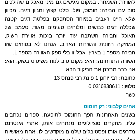
לאווירת השמחה. במקום מגישים גם מיני מאכלים שהולכים
טוב עם הבירה: חומוס, פול, סלט קצוץ ומגוון דגים. מכיוון
שלא היינו רעבים במיוחד הסתפקנו בפלטת דגים קטנה
שכללה דגים כבושים ומלוחים טעימים מאוד. טעמם של
האוכל והבירה השתבח עוד יותר בזכות אווירת השוק,
המוזיקה היוונית והשירות האדיב. אנחנו לא בטוחים שזו
הבירה מספר 1 בארץ, אבל זו בלי ספק האווירה מספר 1.
השורה התחתונה: היא: מקום טוב לנוח משיטוט בשוק. הוא:
אני כבר מתכנן את הביקור הבא.
כתובת: רבי יוחנן 1 פינת רבי פנחס 13
טלפון: 6838611־03 0
כשר
אחים קלבוני: רק חומוס
בשנים האחרונות הפך החומוס לתופעה. ספרים נכתבים
עליו, מחקרים סוציולוגיים מנתחים אותו, אתרי אינטרנט
מדרגים אותו ופסטיבלים שלמים מוקדשים לו. אחת מאושיות