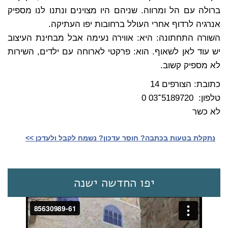
ברולה עם הל ומרווה. שניהם היו מצוינים ונתנו לנו מספיק
אנרגיה לרדוף אחרי העולל ברחובות יפו העתיקה.
השורה התחתונה: היא: אווירה נעימה אבל מבחינת העיצוב
יש עוד לאן לשאוף. הוא: פרקטי לארוחה עם ילדים, השירות
לא מספיק קשוב.
כתובת: הצורפים 14
טלפון: 5189720־03 0
לא כשר
נתקלת בטעות בכתבה? חוסר עדכון? נשמח לקבל ולעדכן >>‎
יפו החדשה ישנה