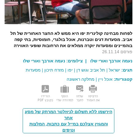
לפחות מבחינה קולינרית יפו היא ממש לא החצר האחורית של תל
אביב. מסעדות דגים וטברנות, אוכל בולגרי, חומוסיות, בתי קפה
בוהמיינים ומסעדות יוקרה ממלאים את הרחובות שופעי האווירה
פורסם 26.11.14
נעמה אורבך ואורי שלו
| צילומים:
נעמה אורבך ואורי שלו
תגים:
ישראל
|
תל אביב וגוש דן
|
יפו
|
מזרח תיכון
|
מסעדות
קטגוריות:
אוכל ויין
|
מחלקה ראשונה
הדפיסו
שלחו
הוסף
הורידו
את העמוד
לחבר
למזוודה שלי
כקובץ PDF
הירשמו ללא תשלום לניוזלטר המרתק של מסע
אחר
והמגזין אצלכם במייל עם כתבות, המלצות
וטיפים