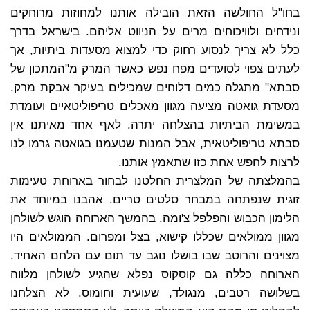
בחו"ל החולשה הזאת הובילה אותנו למחוזות מרוחקים
ונידחים ולוויכוחים מרים על הניווט אליהם. בישראל בדרך
כלל לא צריך לנסוע רחוק כדי למצוא מסעדות ביתיות, אך
לעתים צפוי לסועדים מפח נפש כאשר המרק מ"המתכון של
סבתא" מתגלה כמים דלוחים שמכילים בעיקר אבקת מרק.
מסעדת גואטה מציעה מגוון מאכלים טריפוליטאיים ועומדת
במשימת הביתיות בהצלחה יתרה. לאף אחד מאיתנו אין
סבתא טריפוליטאית, אבל המנות שטעמנו בגואטה גרמו לנו
לרצות לחפש אחת כזו שתאמץ אותנו.
בהמלצתה של המלצרית החלטנו לבחור בארוחת טעימות
זוגית שנפתחה במבחר סלטים טריים. אהבנו במיוחד את
הלימון הכבוש והפלפל צ'ומה. בהמשך הארוחה הוגש לשולחן
מגוון ממולאים שכללו קישוא, בצל ומפרום. הממולאים היו
מצוינים והרוטב שבו בושלו נוגב עד תום עם הלחם האחיד.
הארוחה כללה גם קוסקוס נפלא שהגיע לשולחן מלווה
בשלושה רטבים, מנגולד, שעועית וחומוס. לא הצלחנו