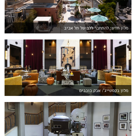
מלון חדש: להתחבר ללב של תל אביב
מלון בקסטייג': אבק כוכבים