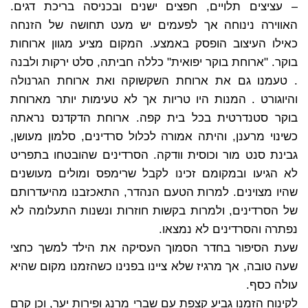
– עציצים תלויים, חפצים ישנים ובכניסה בריכת דגים.
האווירה נינוחה אך לפעמים יש מעט תחושה של הזנחה
כאילו העיצוב הופסק באמצע. המקום מציע מגוון ארוחות
בוקר. "ארוחת בוקר יפואית" כללה חביתה, סלט ירקות ולבנה
. טעמנו גם את ארוחת השקשוקה ואת ארוחת הגרנולה
והיוגורט . המנות היו טריות אך לא טעימות יותר מארוחת
בוקר סטנדרטית בכל בית קפה. ארוחת הדקדנס נראתה
כשינוי מרענן, והיתה אמורה לכלול סרדינים, סלמון מעושן,
גבינת סנט מור וכוסית וודקה. הסרדינים שהובטחו בתפריט
לא הגיעו ובמקומם זכינו לקבל שרימפס ומולים מעושנים
שהיו מצוינים. למרות הטעם הנהדר, התאכזבנו מהיעדרותם
של הסרדינים, ולמרות בקשות חוזרות ונשנות התעלומה לא
נפתרה והסרדינים לא נמצאו.
שעת הסיפור בחדר הסמוך העסיקה את הילד למשך כחצי
שעה טובה, אך מרגיז שלא ציינו בפנינו כשהזמנו מקום שהיא
עולה כסף.
לקינוח הזמנו גביע קצפת עם שברי מרנג ופירות יער, וכן קרם