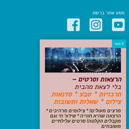
מסע אחר ברשת
קטגוריות פופולריות
יעדים
טיולים בישראל
מלונות בוטיק בישראל
טיפים והמלצות
הרצאות וסרטים –
הכנות לנסיעה
בלי לצאת מהבית
טיולי ג'יפים
תרבויות * טבע * סדנאות
טיולים עם ילדים
צילום * שאלות ותשובות
שייט, הפלגות, קרוזים
דיגיטל
מרצים מעולים! * צילומים מרהיבים *
הרצאה שהיא חווייה * שידור חי וגם
עקבו אחרינו בפייסבוק
מקבלים הקלטה! סרטים עלילתיים
משובחים