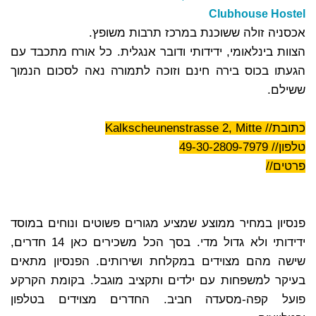
Clubhouse Hostel
אכסניה זולה ששוכנת במרכז תרבות משופץ.
הצוות בינלאומי, ידידותי ודובר אנגלית. כל אורח מתכבד עם
הגעתו בכוס בירה חינם וזוכה לתמורה נאה לסכום הנמוך
ששילם.
כתובת// Kalkscheunenstrasse 2, Mitte
טלפון// 49-30-2809-7979
פרטים//
Honigmond Pension
פנסיון במחיר ממוצע שמציע מגורים פשוטים ונוחים במוסד
ידידותי ולא גדול מדי. בסך הכל משכירים כאן 14 חדרים,
שישה מהם מצוידים במקלחת ושירותים. הפנסיון מתאים
בעיקר למשפחות עם ילדים ותקציב מוגבל. בקומת הקרקע
פועל קפה-מסעדה חביב. החדרים מצוידים בטלפון