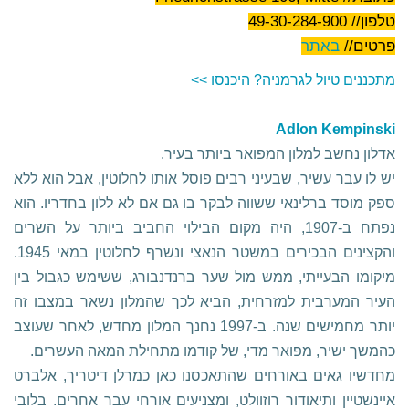
טלפון// 49-30-284-900
פרטים//
באתר
מתכננים טיול לגרמניה? היכנסו >>
Adlon Kempinski
אדלון נחשב למלון המפואר ביותר בעיר.
יש לו עבר עשיר, שבעיני רבים פוסל אותו לחלוטין, אבל הוא ללא
ספק מוסד ברלינאי ששווה לבקר בו גם אם לא ללון בחדריו. הוא
נפתח ב-1907, היה מקום הבילוי החביב ביותר על השרים
והקצינים הבכירים במשטר הנאצי ונשרף לחלוטין במאי 1945.
מיקומו הבעייתי, ממש מול שער ברנדנבורג, ששימש כגבול בין
העיר המערבית למזרחית, הביא לכך שהמלון נשאר במצבו זה
יותר מחמישים שנה. ב-1997 נחנך המלון מחדש, לאחר שעוצב
כהמשך ישיר, מפואר מדי, של קודמו מתחילת המאה העשרים.
מחדשיו גאים באורחים שהתאכסנו כאן כמרלן דיטריך, אלברט
איינשטיין ותיאודור רוזוולט, ומצניעים אורחי עבר אחרים. בלובי