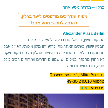
ברלין – מדריך מסע אחר
מפות ומדריכים מודפסים ליעד ברלין,
בהנחה לגולשי מסע אחר!
Alexander Plaza Berlin
המיקום מצוין, בין אלכסנדרפלאץ להאקשר מרקט.
הבניין שופץ בשנים האחרונות וכרגע זהו מלון איכותי, לא זול אבל
נוח ומודרני. למרות הסביבה הרועשת, המלון ניצב במקום שקט
לא רחוק מהנהר. במקום יש שמונים חדרים ושירותים רבים כולל
חניה, חדר כושר וכדומה.
כתובת// Rosenstrasse 1, Mitte
טלפון// 49-30-240010
פרטים//
באתר