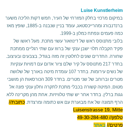
Luise Kunstlerheim
במיקום מרכזי בחלק המזרחי של העיר, חמש דקות הליכה משער
ברנדנבורג ומהרייכסטאג, עומד בניין שנבנה ב-1885, שופץ מאז
כמה פעמים ונפתח כמלון ב-1999.
בלובי מתנוסס ראש של דינוזאור עשוי מתכת. מעל ראשו של
פקיד הקבלה תלוי ישבן ענקי של ברווז עם שתי רגליים ממתכת
שחורה. החדרים שונים לחלוטין זה מזה בגודל, בצבעים ובעיצוב.
בחדר 217 מתנוסס על קיר שלם ציור אדום עם דמויות ענקיות
של נשים עירומות. בחדר 107 עומדת מיטה באורך של שלושה
מטרים וברוחב של שני מטרים. בחדר 309 הכורסאות הן מושבי
מטוס, המיטה קשורה בכבלי מתכת לתקרה וחלון ענקי פונה אל
גגות ברלין. בחדר אחר יש שתי טלוויזיות. אחת מהן מקרינה ללא
כתובת//
הרף תמונה של אח מבוערת עם אש כתומה ומרצדת.
Luisenstrasse 19, Mitte
טלפון// 49-30-284-480
פרטים//
באתר