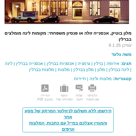
מלון בוטיק, אכסנייה זולה או פנסיון משפחתי: מקומות לינה מומלצים
בברלין
עודכן 9.1.25
משה גלעד
תגים:
אירופה
|
ברלין
|
גרמניה
|
אכסניות בברלין
|
אכסנייה בברלין
|
לינה
|
לינה בברלין
|
מלון
|
מלון בברלין
|
מלונות
|
מלונות בברלין
קטגוריות:
מלונות ולינה
|
תיירות
הדפיסו
שלחו
הוסף
הורידו
את העמוד
לחבר
למזוודה שלי
כקובץ PDF
הירשמו ללא תשלום לניוזלטר המרתק של מסע
אחר
והמגזין אצלכם במייל עם כתבות, המלצות
וטיפים