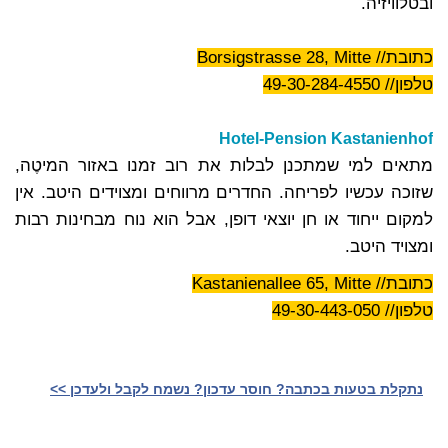
ובטלוויזיה.
כתובת// Borsigstrasse 28, Mitte
טלפון// 49-30-284-4550
Hotel-Pension Kastanienhof
מתאים למי שמתכנן לבלות את רוב זמנו באזור המיטֶה,
שזוכה עכשיו לפריחה. החדרים מרווחים ומצוידים היטב. אין
למקום ייחוד או חן יוצאי דופן, אבל הוא נוח מבחינות רבות
ומצויד היטב.
כתובת// Kastanienallee 65, Mitte
טלפון// 49-30-443-050
נתקלת בטעות בכתבה? חוסר עדכון? נשמח לקבל ולעדכן >>‎