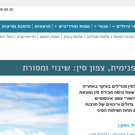
06.08.26
י טיולים
פנאי
מפות ומדריכים
הרצאות
הזמנת נסיעות
חברות נסיעות
מלונות מטיילים
מלונות בוטיק
המגזין המקוון
דף הפייסבוק
טיולי ג'יפ
נימית, צפון סין: שינוי ומסורת
סין מטיילים בעיקר באתריה
שעת טיסה מבירת סין נמצאת
ישורי עשב אינסופיים
גדולים וריכוזים של תרבות
 תחת הפיתוח הסיני
לי חסקין
או
|
הוההוט
|
כלכלת סין
|