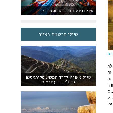
טיבט: בין עבר מדמם להווה מתרפק
טיולי הרשמה באזור
רכם
25 מיליון איש, לא
זה
טיול מאורגן לדרך המשי: מקירגיסטן
זה
לביג'ין ב- 23 ימים
רך
ים
ול
על