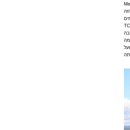
מת Mengniu Dairy
הזה
קיימים
עשייתיים והוקמו בה מספר מפעלים מתקדמים. חברת TCL
מית Tetra Pack הקימה בה
מה
על
תה