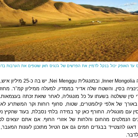
 עד האופק יכול בנקל לדמיין את הפרשים של ג'נגיס חאן שוטפים את הערבות בד
באנגלית היא מכונה Inner Mongolia, ובמונגולית Nei Menggu, יש בה כ-
ציה בסין, והשטח שלה אדיר בממדיו, למעלה ממיליון קמ"ר. מחוז 
י סין ששלטה בשעתו על כל מונגוליה, לאחר שזאת זכתה בעצמאות. 
 באורך של אלפי קילומטרים, שטוח, סחוף רוחות וקר המשתרע לאו
ן עם מונגוליה. החורף כאן קר במידה בלתי נסבלת, בעוד שהקיץ נע
ים הנמלטים מהחום והלחות של אזורי החוף. אם אתם יוצאים לטי
 דאגו להצטייד בבגדים חמים גם אם הטיול מתוכנן לעונות המעבר, 
לדבר.