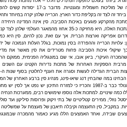
גדול ביותר בעולם להפקת המינרלים הללו – אלה מתכות קלות משק
בעלות רמה גבוהה של מוליכוּת חשמלית ומגנטיות. מדובר ב-17 יסודות 
ביחד זה לצד זה בקליפת כדור הארץ. הכרייה שלהן יקרה במיוחד ותהלי
תכת מהקרקע פוגעים באיכות הסביבה. סין אינה המדינה היחידה 
ניתן לחצוב את המתכות האלה, היא מחזיקה כ-35 אחוז מהמאגר העולמי שלהן לצד
דרום אפריקה וארצות הברית. אך עם זאת, נכון להיום, סין היא כמ
 עלויות הכרייה וההפרדה בסין נמוכות, בגלל העלות הנמוכה של ידי
כך שיקולי איכות הסביבה פחות מטרידים את סין מאשר את מדינ
המכרה העיקרי, ביאן אובו, אי שם במונגוליה הפנימית, ממוקם הר
 מרבית הספקיות האחרות של מתכות נדירות הקטינו עם השנים 
בחינו במה שהבחין דנג שיאו-פינג, מנהיג סין ברבע האחרון של המ
ה-20, שראה את הנולד כבר ב-1987 והכריז כי למזרח התיכון יש נפט אך לסין יש מ
לו כמה שינויים. למתכות אלה נוספו שימושים רבים, ממערכות הנחיה 
סטל נוזלי, ממירים קטליטיים של בתי זיקוק ופרוסות סיליקון ועד סול
יות. במקביל, סין התעצמה וקיבלה תיאבון של מעצמת על שמשליטה 
עים שבידה, ואחד האמצעים הללו מגיע כאמור מהמכרה שבמונגול