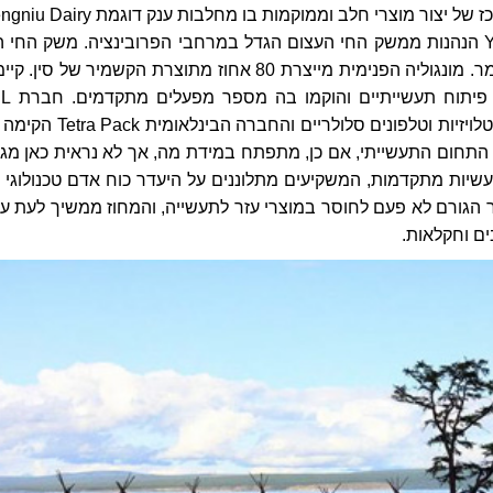
מחוז זה הוא גם מרכז של יצור מוצרי חלב וממוקמות בו מחלבות ענק דוג
co. ו-Yili industries הנהנות ממשק החי העצום הגדל במרחבי הפרובינציה. משק החי 
גם מהווה מקור לצמר. מונגוליה הפנימית מייצרת 80 אחוז מתוצרת הקשמיר של סין. 
במחוז כמה מרכזי פיתוח ת
הקימה בה מפעל לטלויזיות וטלפונים סלולריים והחברה הבינלאו
. התחום התעשייתי, אם כן, מתפתח במידת מה, אך לא נראית כאן מג
שיות מתקדמות, המשקיעים מתלוננים על היעדר כוח אדם טכנולוגי ו
ר הגורם לא פעם לחוסר במוצרי עזר לתעשייה, והמחוז ממשיך לעת ע
ם וחקלאות.