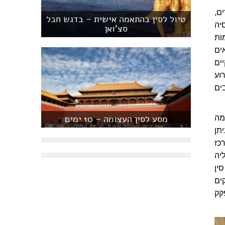
ם,
טיול לסין בהתאמה אישית – בדגש חבל
יה
סצ'ואן
ות
ים
ים
וע
ים
מסע לסין העצומה – 10 ימים
מה
תן
כז
יה
ין
קים
 הפקק