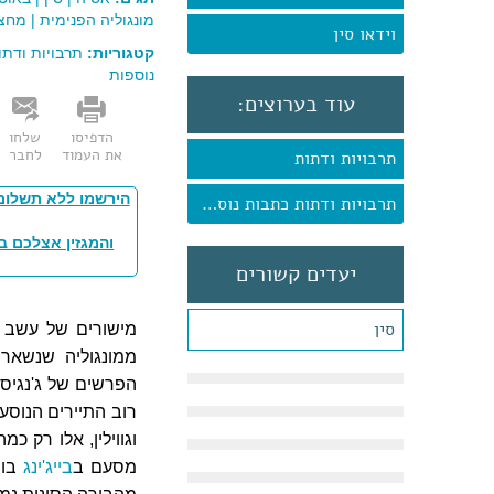
מונגוליה הפנימית
|
מחצב
וידאו סין
קטגוריות:
תרבויות ודתו
נוספות
עוד בערוצים:
הדפיסו
שלחו
את העמוד
לחבר
תרבויות ודתות
הירשמו ללא תשלום
תרבויות ודתות כתבות נוספות
והמגזין אצלכם ב
יעדים קשורים
סין
מישורים של עשב 
ממונגוליה שנשאר
הפרשים של ג'נגיס 
רוב התיירים הנוסעי
וגווילין, אלו רק 
מסעם ב
בייג'ינג
בוח