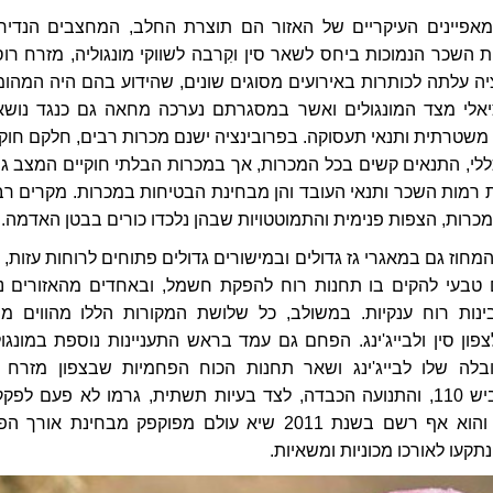
אפיינים העיקריים של האזור הם תוצרת החלב, המחצבים הנדירי
השכר הנמוכות ביחס לשאר סין וקִרבה לשווקי מונגוליה, מזרח רוס
נציה עלתה לכותרות באירועים מסוגים שונים, שהידוע בהם היה המהומ
יאלי מצד המונגולים ואשר במסגרתם נערכה מחאה גם כנגד נושא
משטרתית ותנאי תעסוקה. בפרובינציה ישנם מכרות רבים, חלקם חוקי
ללי, התנאים קשים בכל המכרות, אך במכרות הבלתי חוקיים המצב גר
ת רמות השכר ותנאי העובד והן מבחינת הבטיחות במכרות. מקרים רב
מכרות, הצפות פנימית והתמוטטויות שבהן נלכדו כורים בבטן האדמה.
מחוז גם במאגרי גז גדולים ובמישורים גדולים פתוחים לרוחות עזות, 
טבעי להקים בו תחנות רוח להפקת חשמל, ובאחדים מהאזורים ני
ינות רוח ענקיות. במשולב, כל שלושת המקורות הללו מהווים מר
ון סין ולבייג'ינג. הפחם גם עמד בראש התעניינות נוספת במונגול
בלה שלו לבייג'ינג ושאר תחנות הכוח הפחמיות שבצפון מזרח ס
מתנהלת לאורך כביש 110, והתנועה הכבדה, לצד בעיות תשתית, גרמו לא פעם לפק
אדירים בכביש זה והוא אף רשם בשנת 2011 שיא עולם מפוקפק מבחינת אורך
תקעו לאורכו מכוניות ומשאיות.