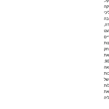
ל,
קשים להפקה
כי
בה
 קנדה,
עט
ים
ות
חק
את
התפוקה שלהן, ארצות הברית הגדילה לעשות וסגרה את הענף לחלוטין בסוף שנות ה-90.
אה
תכות
של
לות
את
יה