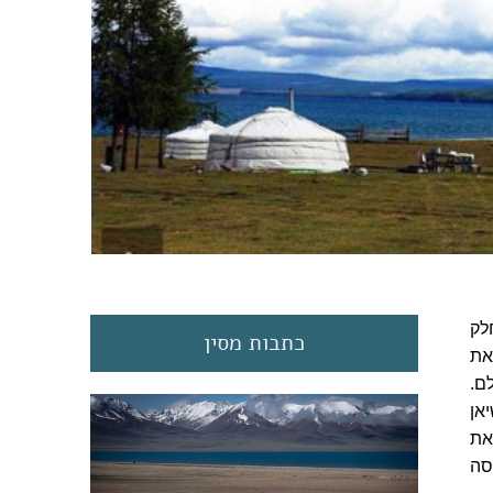
לק
כתבות מסין
את
ם.
יאן
את
סה