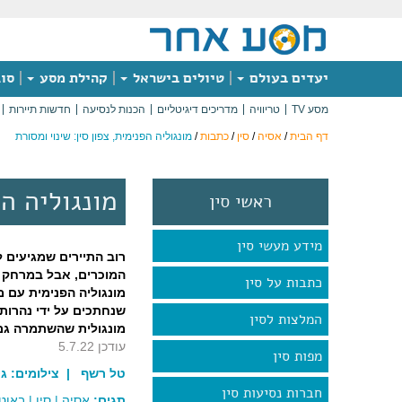
יעדים בעולם
טיולים בישראל
קהילת מסע
סוג
מסע TV
טריוויה
מדריכים דיגיטליים
הכנות לנסיעה
חדשות תיירות
דף הבית
/
אסיה
/
סין
/
כתבות
/
מונגוליה הפנימית, צפון סין: שינוי ומסורת
מונגוליה הפ
ראשי סין
מידע מעשי סין
רוב התיירים שמגיעים ל
המוכרים, אבל במרחק 
כתבות על סין
מונגוליה הפנימית עם מ
שנחתכים על ידי נהרות 
המלצות לסין
מונגולית שהשתמרה גם
עודכן 5.7.22
מפות סין
טל רשף
| צילומים:
גי
חברות נסיעות סין
תגים:
אסיה
|
סין
|
באוטו