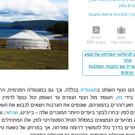
ים בסין
ת
|
תרבויות ודתות כתבות
הוסף
הורידו
למזוודה שלי
כקובץ PDF
 לניוזלטר המרתק של מסע
אחר
מייל עם כתבות, המלצות
וטיפים
הם הנוף השולט ב
מונגוליה
בכללה, וכך גם במונגוליה הפנימית, הח
 בידי
סין
. העומד מול הנוף הנפרס עד האופק יכול בנקל לדמיין 
חאן דוהרים בהמוניהם, שוטפים את הערבות ויוצאים לכבוש את העול
ם לסין יבחרו לבקר ביעדים היותר המוכרים שלה – בייג'ינג,
שנחאי
, ש
כמה מהיעדים הנמצאים במסלול הטיול הסטנדרטי לסין. אלו המתחילים 
רים בדרך כלל להמשיך דרומה ומזרחה, אך במרחק של כשעת טי