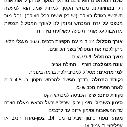
עולם המכתשים הוא עולם מרתק ומסקרן שניתן לראות אותו
רק במחוזותינו. מכתש הקטן, למרות שמו, הוא למעשה
השלישי בגודלו בעולם (יש רק שישה בכל העולם). נחל מזר
מטפס על גדת המכתש ומזמן לנו לאורך המסלול תצפיות
מרהיבות על אותה תופעה גיאולוגית מיוחדת.
אורך מסלול:
12 ק"מ עם הקפצת רכבים, 16.6 מעגלי מלא.
ניתן ללכת את המסלול בשני הכיוונים.
משך המסלול:
9-6 שעות
עונה מומלצת:
חורף – תחילת אביב
למי מתאים:
מסלול למטיבי לכת ברמה בינונית
נקודת התחלה:
בדרך הגישה למכתש הקטן, כ- 4.5 ק"מ
לאחר הפנייה מכביש 25
נקודת סיום:
שער הכניסה למכתש הקטן
סימון השביל:
סימון ירוק, שביל ישראל מראש מעלה חצרה
עד המשאבות וסימון אדום עד לרכבים
מפה:
מפת סימון שבילים מס' 14, צפון-מזרח הנגב או
אפליקציית עמוד ענן