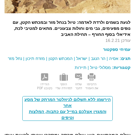
לגעת בשמים ולרדת לאדמה: טיול בנחל מזר ובמכתש הקטן, עם
נופים מפעימים, גבי מים וחולות צבעוניים. מתאים למטיבי לכת,
אידיאלי בסוף החורף – תחילת האביב
עודכן 16.2.21
עמיחי ספקטור
תגים:
אסיה
|
הר הנגב
|
ישראל
|
המכתש הקטן
|
מזרח תיכון
|
נחל מזר
קטגוריות:
מסלולי טיול
|
תיירות
הדפיסו
שלחו
הוסף
הורידו
את העמוד
לחבר
למזוודה שלי
כקובץ PDF
הירשמו ללא תשלום לניוזלטר המרתק של מסע
אחר
והמגזין אצלכם במייל עם כתבות, המלצות
וטיפים