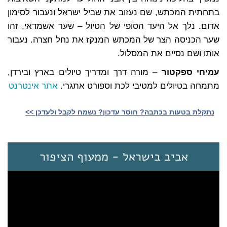
בתחתית המכתש, שם נעזוב את שביל ישראל ונעבור לסימון
אדום. נלך אל היעד הסופי של הטיול – שער אשמדאי, זהו
שער הכניסה הצר של המכתש המנקז את נחל חצרה. נעבור
אותו ושם נסיים את המסלול.
עמיחי ספקטור
– מורה דרך ומדריך טיולים בארץ ובירדן,
מתמחה בטיולים למטיבי לכת וספורט אתגרי.
אתר אינטרנט
נתקלת בטעות בכתבה? חוסר עדכון? נשמח לקבל ולעדכן >>‎
אביב בישראל - ממעוף הציפור