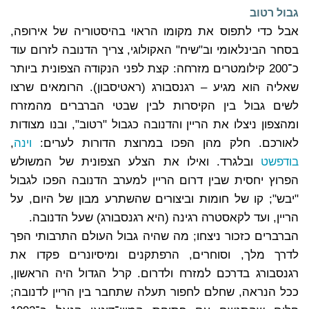
גבול רטוב
אבל כדי לתפוס את מקומו הראוי בהיסטוריה של אירופה,
בסחר הבינלאומי וב"שיח" האקולוגי, צריך הדנובה לזרום עוד
כ־200 קילומטרים מזרחה: קצת לפני הנקודה הצפונית ביותר
שאליה הוא מגיע – רגנסבורג (ראטיסבון). הרומאים שרצו
לשים גבול בין הקיסרות לבין שבטי הברברים מהמזרח
ומהצפון ניצלו את הריין והדנובה כגבול "רטוב", ובנו מצודות
לאורכם. חלק מהן הפכו במרוצת הדורות לערים:
וינה
,
בודפשט
ובלגרד. ואילו את הצלע הצפונית של המשולש
הפרוץ יחסית שבין דרום הריין למערב הדנובה הפכו לגבול
"יבש"; קו של חומות וביצורים שהשתרע מבון של היום, על
הריין, ועד לקאסטרה רגינה (היא רגנסבורג) שעל הדנובה.
הברברים כזכור ניצחו; מה שהיה גבול העולם התרבותי הפך
לדרך מלך, וסוחרים, הרפתקנים ומיסיונרים פקדו את
רגנסבורג בדרכם למזרח ולדרום. קרל הגדול היה הראשון,
ככל הנראה, שחלם לחפור תעלה שתחבר בין הריין לדנובה;