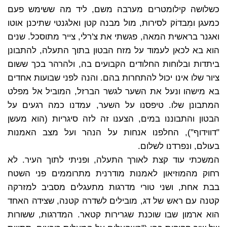
כשלושה קילומטרים מערבה משם, ליד מה ששימש פעם
כמעגן ומִבדוֹק לסירות, מול מבנה קטן ואלגנטי שתיכנן אוטו
ואגנר בראשית המאה, פגשתי את צ'רלי, צייר מתוסכל. שנים
הוא בא לכאן לעמוד על מזח הבטון בתוך התעלה, להתבונן
ביתדות ובלוחות החלודים הקבועים בה, ולהרהר בכך ששום
ציור שלו אינו יכול להתחרות בהם. והנה לפני שבועות אחדים
בא מישהו ונעל את השער לגשר הברזל, המוביל אל מפלט
המתבונן שלו. טיפסנו על השער, עמדנו כמה רגעים על
הבטון והתבוננו במים, הצענו זה לזה סיגריות (הוא מעשן
"דווידוף"), החלפנו אנחות על הנהר ועל מצב האמנות
בעולם, ונפרדנו לשלום.
המשכתי עוד קצת לאורך התעלה, ופניתי לתוך העיר. לא
רחוק מהמוזיאון לאמנות מודרנית מתרוממים פני השטח
בבת אחת, ושני טורי מדרגות מתעגלים מסביב למזרקה
קטנה עם ראש של דג, מובילים לשדרה קטנה, שצידה האחד
הוא ארמון שבו שוכנת שגרירות קטאר. המדרגות, ששורות