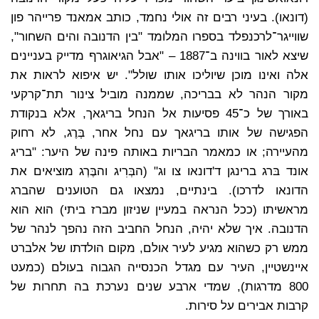
(דונאו). בעיני רבים זה אולי נחמד, כותב אמאנד פרייהר פון
שווייגר־לרכנפלד בספרו המלומד "בין הדנובה והים השחור",
שיצא לאור בווינה ב־1887 – "אבל הגיאוגרף מדייק בעניינים
אלה ואינו מוכן שיוליכו אותו שולל". יש איפוא לראות את
מקור הנהר לא בבריכה, שממנה מוביל צינור תת־קרקעי
באורך של כ־45 פסיעות אל הנחל בריגאך, אלא בנקודת
הפגישה של אותו בריגאך עם נחל אחר, בְּרֶג, לא רחוק
מהעיירה; או כמאמר הבריות באותה פינה של היער: "בריג
אונד בּרג ברינגן ד'דונאו צו וג" (הבְּרִיג והבֶּרְג מוציאים את
הדונאו לדרכו). בינתיים, נמצאו גם הטוענים שהברג
מראשיתו (ככל הנראה במעיין שניזון מברז ביתי) הוא הוא
הדנובה. איך שלא יהיה, הנחל החביב הזה נהפך לנהר של
ממש רק כשהוא מגיע לעיר אולם, מקום הולדתו של אלברט
איינשטיין, העיר עם מגדל הכנסייה הגבוה בעולם (כמעט
800 מדרגות), שמדי ארבע שנים נערכת בה תחרות של
קרבות אבירים על סירות.