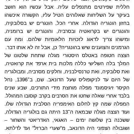
חללית שפירטים מתנפלים עליה. אבל עכשיו הוא חושב
בעיקר על השליחות שאלוהים הטיל עליו, הקשורה איכשהו
בחזון הונגריה הגדולה. אחרי הכל, הונגרים יש בסלובקיה,
והונגרים יש בקרואטיה ובסרביה, והונגרים יש ברומניה,
ומישהו צריך לדאוג לזכויות הלאומיות שלהם. ומה עם
הגרמנים והצוענים שיש בהונגריה? כן, אבל זה לא אותו דבר.
הצצה חטופה באטלס היסטורי מגלה שתחת שלטונו של
המלך בלה השלישי כללה מלכות בית ארפד את קרואטיה,
ואת סלובקיה, ואת טרנסילבניה, וחלקים מסרביה, ומבולגריה
של היום עד לניקופוליס שעל הדונאב. שם, ב־1396, נחל
הקיסר זיגיסמונד מפלה מוחצת מידי התורכים, שבע שנים
בלבד אחרי שאלה שחטו את הסרבים בקרב קוסובו המהולל.
המפלה שמה קץ לחלום האימפריה הסלבית הגדולה שלו.
ועוד הצצה מגלה שבמאה ה־13 היתה גם בולגריה הגדולה,
ששכנה בין שלושה ימים – האגאי, האדריאטי והשחור –
ושגבולה הצפוני היה הדונאב, מ"שערי הברזל" ועד לדלתא.