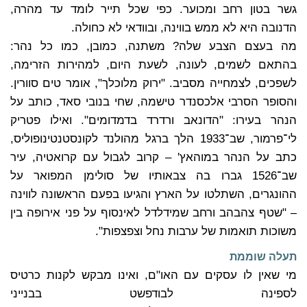
גשר בטון רחב ומכוער. כפי שכל תייר לומד עד מהרה,
הדנובה היא לא ממש בווינה, ובוודאי לא כחולה.
מה בעצם הצבע שלה? משתנה, כמובן, כמו כל נהר:
בהתאם לשמים, לעונה, לשעת היום, למהירות הזרימה,
לשפכים, לצמחייה מסביב. "ירוק מלוכלך", אומר טים סוורין.
והסופר הסרבי אלכסנדר טישמה, שחי בנובי סאד, כותב על
הנהר בעירו: "הדונאב ורדרד בדמדומים". ואילו פטריק
לי־פרמור, שב־1933 הלך ברגל מהולנד לקונסטנטינופוליס,
כתב על הנהר במוהאץ' – קרוב לגבול עם קרואטיה, עיר
שב־1526 גברו בה צבאותיו של סולימן המפואר על
ההונגרים, השתלטו על הארץ והגיעו בפעם הראשונה לווינה
– "שטף צהבהב ורחב שמידלדל לאינסוף על פני אירופה בין
משוכות תואמות של ערבות נחל וצפצפות".
תעלה שוממת
מי שאין לו עסקים עם האו"ם, ואינו מבקש לקנות כרטיס
לספינה לבודפשט בבנייני