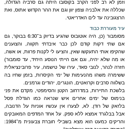
וזמן לא רב לפני הקרב בקוסובו היתה גם סרביה הגדולה,
שכללה את אלבניה וצפון יוון וגם את ההר הקדוש אתוס, ואת
הרצגובינה עד לים האדריאטי.
עיר מעוררת כבוד
מסומבור (כן, היה אוטובוס שהגיע בדיוק ב־6:30 בבוקר, גם
אם שתי דקות קודם לכן כבר איבדתי תקווה, והצוענים
שהקיפו אותי התעקשו שאין, והציעו לי לקנות פרוות, או אשה,
או מה שלא יהיה, וגם אם הייתי הנוסע היחיד, עד סומבור)
חזרה לנהר, לנובי סאד, עירו של טישמה, עיר פרובינציאלית
ששימרה משהו מהנעימות של ימי הקיסרות, בזמן שחיו בה
בשלווה סרבים וקרואטים, הונגרים, יהודים וגרמנים.
בלשכת התיירות, במדרחוב הקטן והסימפטי, מקדם את פני
בנימוס של ימים אחרים איש שנראה כמו הגדלת פסל
בלזאק של רודן. לא, לצערו אין עכשיו אוניות על הדנובה,
אבל בבלגרד אמצא ללא ספק. על אחד המדפים המאובקים
והריקים כמעט הוא מצא בשבילי חוברת צבעונית מ־1984: