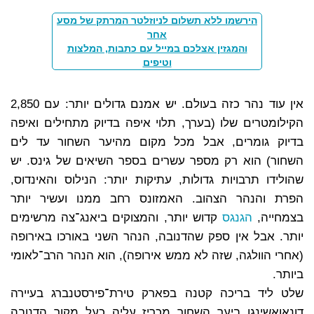
הירשמו ללא תשלום לניוזלטר המרתק של מסע
אחר
והמגזין אצלכם במייל עם כתבות, המלצות
וטיפים
אין עוד נהר כזה בעולם. יש אמנם גדולים יותר: עם 2,850
הקילומטרים שלו (בערך, תלוי איפה בדיוק מתחילים ואיפה
בדיוק גומרים, אבל מכל מקום מהיער השחור עד לים
השחור) הוא רק מספר עשרים בספר השיאים של גינס. יש
שהולידו תרבויות גדולות, עתיקות יותר: הנילוס והאינדוס,
הפרת והנהר הצהוב. האמזונס רחב ממנו ועשיר יותר
בצמחייה,
הגנגס
קדוש יותר, והמצוקים ביאנג־צה מרשימים
יותר. אבל אין ספק שהדנובה, הנהר השני באורכו באירופה
(אחרי הוולגה, שזה לא ממש אירופה), הוא הנהר הרב־לאומי
ביותר.
שלט ליד בריכה קטנה בפארק טירת־פירסטנברג בעיירה
דונאואשינגן ביער השחור מכריז עליה כעל מקור הדנובה