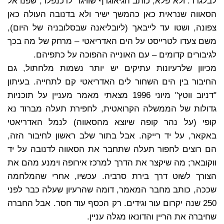
לבלגרד. ולא פלא, כותב הגיאוגרף שוויגר־לרכנפלד, שפנו אל
הסאווה שנראית כאן כהמשך ישיר ולא בדנובה העולה כאן
צפונה, ושטו עד לייבאך (ליובליאנה שבסלובניה של היום),
משם צעדו לטרייסט על הים האדריאטי – מרחק של מה בכך
לגיבורים קדומים – עם האונייה ההפוכה על כתפיהם.
מכיוון שלרעיונות עתיקים יש יותר נשמות מלחתול, גם
החיבור בין הים השחור לים האדריאטי קם לתחייה. בעיתון
"דניוב ווטץ" מיוני 1996 מצאתי מאמר מעניין על תוכניות
גדולות של הממשלה הקרואטית, לחפירת תעלה מברוד נא
קופי (על נהר קופה שיוצא מהסאווה) לנמל האדריאטי
באקאר, על יד רייקה. אבל בתור שלב ראשון לחיבור הזה,
הם רוצים לחפור תעלה שתחבר את הסאווה לדנובה על יד
ווקובאר; מה שיקצר את הדרך למרכז אירופה וימנע מהם את
הצורך לשוט דרך בירת סרביה. עכשיו, אחרי שהמלחמה
שככה, כותב מחבר המאמר, דומה שהרעיון שעלה כבר לפני
250 שנה יקרום עור וגידים. רק הכסף עוד חסר. אבל החברה
שחיברה את הריין והדונאו מגלה עניין.