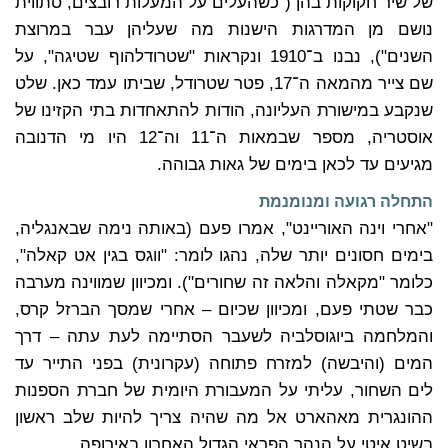
של שיר חקוקות בהן ("כשהעלים על המעלות רובצים, סתווית
נושם מן המדרגות הישנות מה שעליהן עבר במרוצת
השנים"), נבנו ב־1910 ונקראות "שטרודלהוף שטיגה", על
שם צייר מהמאה ה־17, פטר שטרודל, שביתו עמד כאן. שלט
שנקבע במישורת העליונה, הודות להתאחדות בתי הקזינו של
אוסטריה, מספר שבמאות ה־11 וה־12 היו מי הדנובה
מגיעים עד לכאן בימים של גאות גבוהה.
התחלה רגועה ומנומנמת
"אחרי וינה האוריינט", אמרו פעם (באותה נימה שבאנגליה,
בימים חסונים יותר שלה, נהגו לומר: "ווגס בגין אט קאלה",
כלומר "מקאלה והלאה זה שחורים"). ומכיוון שמווינה מערבה
כבר שטתי פעם, ומכיוון שכיום – אחרי שמסך הברזל קרס,
והמלחמה ביוגוסלביה לשעבר הסתיימה לעת עתה – דרך
המים (והיבשה) למזרח פתוחה (עקרונית) בפני התייר עד
לים השחור, עליתי על המעבורת היומית של חברת הספנות
ההונגרית מאהארט אל מה שהיה צריך להיות שלב ראשון
בשיט איטי על הנהר הפראי הגדול האחרון באירופה.