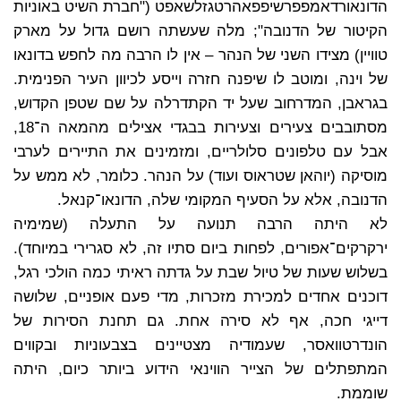
הדונאורדאמפפרשיפפאהרטגזלשאפט ("חברת השיט באוניות
הקיטור של הדנובה"; מלה שעשתה רושם גדול על מארק
טוויין) מצידו השני של הנהר – אין לו הרבה מה לחפש בדונאו
של וינה, ומוטב לו שיפנה חזרה וייסע לכיוון העיר הפנימית.
בגראבן, המדרחוב שעל יד הקתדרלה על שם שטפן הקדוש,
מסתובבים צעירים וצעירות בבגדי אצילים מהמאה ה־18,
אבל עם טלפונים סלולריים, ומזמינים את התיירים לערבי
מוסיקה (יוהאן שטראוס ועוד) על הנהר. כלומר, לא ממש על
הדנובה, אלא על הסעיף המקומי שלה, הדונאו־קנאל.
לא היתה הרבה תנועה על התעלה (שמימיה
ירקרקים־אפורים, לפחות ביום סתיו זה, לא סגרירי במיוחד).
בשלוש שעות של טיול שבת על גדתה ראיתי כמה הולכי רגל,
דוכנים אחדים למכירת מזכרות, מדי פעם אופניים, שלושה
דייגי חכה, אף לא סירה אחת. גם תחנת הסירות של
הונדרטוואסר, שעמודיה מצטיינים בצבעוניות ובקווים
המתפתלים של הצייר הווינאי הידוע ביותר כיום, היתה
שוממת.