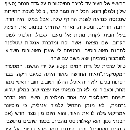
הראשי של העיר עד לכיכר ההיסטורית על גדת הנהר (סעיף
שלו) ולמלון דונא. הכל היה סגור למדי, כולל לשכת התיירות
שנכנסה כנראה לשנת החורף שלה. אבל במלון היה חדר,
הרבה חדרים, ומסעדה. ואחרי שדחיתי בנימוס את הצעת
בעל הבית לקחת מונית אל מעבר לגבול, הלכתי לפוטו
הקרוב, שם מצאתי אשה יפה ומדברת אנגלית שטלפנה
לתחנת האוטובוסים והבטיחה לי שאכן האוטובוס השבועי
לסומבור (סרביה) יוצא משם עם שחר.
טיול ערבית על גדת המים נקטע על ידי הגשם. המסעדה
המקסיקנית־תאית החדשה מאוד היתה כמעט ריקה. בבר
הפתוח בכיכר לא היה אוכל, ההלוך ושוב ברחוב הראשי נגמר
מהר, וכעבור זמן לא רב מצאתי את עצמי שוב במלון, שקוע
בשיחה תיאולוגית עם אחד המלצרים, מישי. הוא מדבר
גרמנית, ולא מזמן התחיל ללמוד אנגלית, כי מיסיונר
אמריקאי גילה לו את האור, והוא היום מין נוצרי חדש (אם
הבנתי נכון, הוא קאלוויניסט מהבית, בכפר שרבים מתושביו
גרמנים סקסונים) וכבר פירסם רומן מדע בדיוני, על עיר