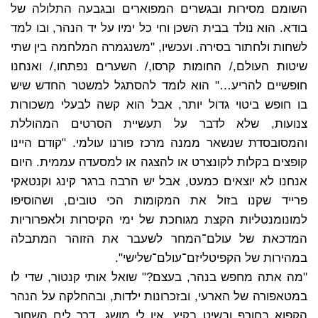
השומם מסירות ובגשרים המפוארים ובגבעה התלולה של
בודא. הוא נולד בבית השכן וחי כל ימיו על יד הנהר, ובו למד
לשחות ולחתור בסירה. ועכשיו, "משנגמרה המלחמה בין שתי
שיטות העולם,/ החומות קרסו,/ השערים נפתחו,/ ואנחנו
חופשיים להריע…" הוא לומד להסתגל למשטר החדש שיש
בו חופש ביטוי גדול יותר, אבל הוא קשה לבעלי משכורות
צנועות, שלא לדבר על תעשיית הסרטים המהוללת
והמסובסדת שנשאר ממנה מרכז פורנו עולמי. "קודם היינו
קופצים בקלות לקונצרט או להצגה או למסעדה עממית. היום
אנחנו לא יוצאים כמעט, אבל יש הרבה ברגר קינג וקנטאקי
פרייד שקנו בזול את המקומות הכי טובים, ושהוסיפו
למונומנטליות הקצת מגוחכת של ימי הקיסרות ולאפרוריות
המדכאת של עולם־המחר לשעבר את הזוהר המתבלה
במהירות של הקפיטליזם־עולם־שלישי".
"מה אתה מחפש בנהר, בעצם?" שואל אותי קנטור, שדי לו
במטאפורה של הארעי, ובזכרונות ילדות, ובהחלקה על הנהר
הקפוא בחורף ובשיט בקיץ. אין לי מושג. דרך לים השחור,