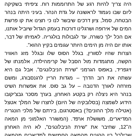
היה צריך להיות רגע של התרוממות רוח. ציפיתי בשקיקה
ליום שבו נעמוד לראשונה על גדת הנהר. בעיני היתה בנהר
הבטחה, סמל, ציון דרכים שיבשר לנו כי חצינו את קו פרשת
המים של אירופה ושרגלינו דורכות בעמק הגדול שיוביל אותנו,
אם הכל ילך כשורה, עד לגבולות בולגריה. לאמיתו של דבר,
אותו יום היה מן הימים היותר עגומים בקיץ ההוא".
הצרות שהיו לסוורין, בגלל הסוס שלו ובגלל מזג האוויר
הקשה, מתגמדות מול הסבל של קרימהילדה, אלמנתו של
זיגפריד, באפוס הגרמני "שירת הניבלונגים". אבל גם היא
עשתה את רוב הדרך – מגדות הריין לרגנסבורג, ומשם
מזרחה לאורך הדנובה – על גב סוס. את אפשרות השיט
בנהר היא ניצלה רק בקטע האחרון, בערך מסכר גבצ'יקובו
הידוע לשמצה (בסלובקיה של היום) לחצרו של המלך אטצל
(אטילה מלך ההונים?) באסטרגום, בירתם של מלכי הונגריה
המדיארים, משושלת ארפד. (המשורר האלמוני מן המאה
ה־12, שחיבר את "שירת הניבלונגים", לא היה האחרון
שבילבל בין ההונים מהמאה החמישית למדיארים מהמאה