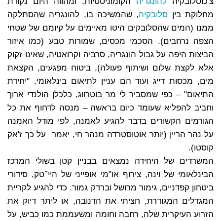
צ'כוסלובקיה
להונגריה
הקומוניסטיות, ומהווה היום נקודת
מחלוקת בין
סלובקיה
, שהמשיכה בו, להונגריה שהסתלקה
ממנו (המים שהסלובקים היטו מאיימים על קיומם של שטחי
הצפה נרחבים). הסכמי מכסים, שמורות טבע (כמו איזור
הביצות היפה על גבול הונגריה, סרביה וקרואטיה, שאינו זקוק
אלא לקצת שלום ושיתוף פעולה), ביטוח מפגעים, הקצאת
מים, מכסות דייג ועוד הם עניין לתיאום בינלאומי. "יחידת
התיאום" – כפי שמסביר לי מר בוטרווג, כלכלן הולנדי ארוך
וחביב להפליא שעומד כיום בראשה – מנסה לדחוף את כל
הגורמים הקשורים בדבר להגיע לאמנה, לפי מודל האמנה
על נהר הריין (יותר אוטוסטרדה מנהר חי, יאמר על כך ז'אק
קוסטו).
המשרדים של היחידה נמצאים בבניין קטן בשולי המרכז
הבינלאומי של וינה, צירוף או"מי אופייני של היי־טק, סידורי
ביטחון קפדניים, גימור מרושל וברדק גמור. כדי להגיע לקריית
המגדלים המגודרת, חציתי את הדנובה, או ליתר דיוק את
הזרוע העיקרית שלה, רחבה וחומה ומשעממת כמו כביש, על