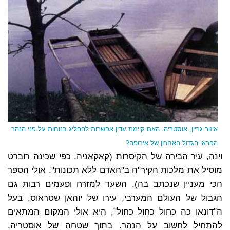
איזור גריין, אוסטריה. האם קיימת עדין אפשרות להפליג בנוחות על פני הנהר
הפראי הגדול האחרון של אירופה?
וינה, עיר הבירה של הקיסרות (קאקאניה, כפי שכינה רוברט
מוסיל את מלכות הקיר"ה ב"האדם ללא תכונות", אולי הספר
הכי מעניין שנכתב בה), השער למזרח ופעמים רבות גם
הגבול של העולם המערבי, עירו של יוהאן שטראוס, בעל
ה"דונאו כה כחול כחול כחול", היא אולי המקום המתאים
להתחיל לחשוב על הנהר. בתוך שטחה של אוסטריה,