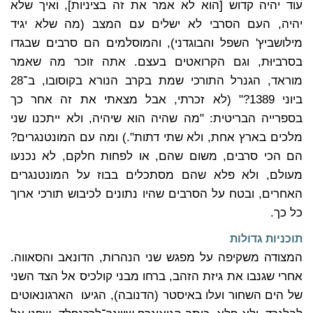
עוד יהיה קדוש [הוא לא אמר את זה בציניות], ואיך שלא
יהיה, העם הסרבי לא ישלים עם המצב (מה שלא יגיד
מילושביץ' השפל והבוגדני), והמוסלמים הם סרבים שבגדו
בסרביוּת, וגם הקרואטים בעצם. אתה זוכר מה שאמר
מוראד, הגנרל התורכי שמת בקרב הנורא בקוסובו, ב־28
ביוני 1389?" (לא זכרתי, אבל מצאתי את זה אחר כך
בספרייה הבריטית: "מה שהיה הוא שיהיה, ולא ייתכנו שני
מלכים בארץ אחת, ולא שתי דתות".) ומה עם המונטנגרים?
הם הכי סרבים, משום שהם, או לפחות חלקם, לא נכנעו
מעולם, ולא פלא שהם מסתכלים בבוז על המונטנגרים
האחרים, ובטח על הסרבים שהיו נתונים לכיבוש תורכי ארוך
כל כך.
תוכניות גדולות
המצודה משקיפה על מפגש שני הנהרות, הדונאב והסאווה.
אחרי שגנבו את גיזת הזהב, ברחו מבני קולכיס אל הצד השני
של הים השחור ועלו באיסטר (הדנובה), הגיעו הארגונאוטים