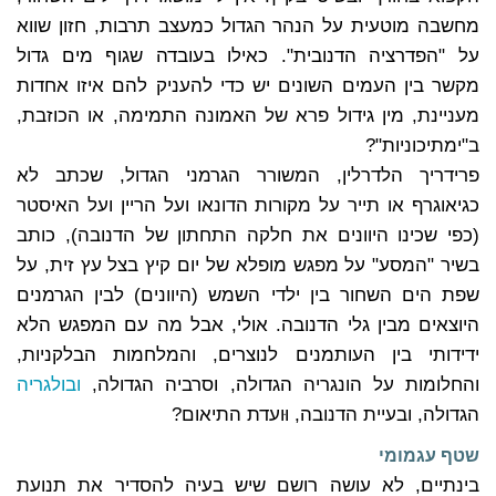
מחשבה מוטעית על הנהר הגדול כמעצב תרבות, חזון שווא
על "הפדרציה הדנובית". כאילו בעובדה שגוף מים גדול
מקשר בין העמים השונים יש כדי להעניק להם איזו אחדות
מעניינת, מין גידול פרא של האמונה התמימה, או הכוזבת,
ב"ימתיכוניות"?
פרידריך הלדרלין, המשורר הגרמני הגדול, שכתב לא
כגיאוגרף או תייר על מקורות הדונאו ועל הריין ועל האיסטר
(כפי שכינו היוונים את חלקה התחתון של הדנובה), כותב
בשיר "המסע" על מפגש מופלא של יום קיץ בצל עץ זית, על
שפת הים השחור בין ילדי השמש (היוונים) לבין הגרמנים
היוצאים מבין גלי הדנובה. אולי, אבל מה עם המפגש הלא
ידידותי בין העותמנים לנוצרים, והמלחמות הבלקניות,
והחלומות על הונגריה הגדולה, וסרביה הגדולה,
ובולגריה
הגדולה, ובעיית הדנובה, וּועדת התיאום?
שטף עגמומי
בינתיים, לא עושה רושם שיש בעיה להסדיר את תנועת