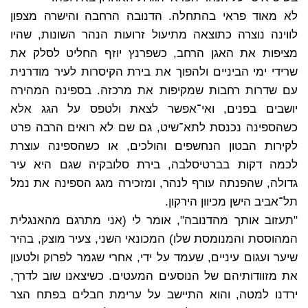
לא מאוד פראי בהתחלה. הדנובה הרחבה והישרה מצפון
לווינה נוצרה כתוצאה מתיעול זרועות הנהר השונות, שהיו
מציפות את האגן הרחב, כשפרנץ יוזף החליט לסלק את
שרידי ימי הביניים ולהפוך את בירת הקיסרות לעיר מודרנית
עם שדרות רחבות שמקיפות את מרכזה. בספינה המהירה
יושבים בפנים, ואי־אפשר לצאת ולטפס על הגג אלא
כשהספינה נכנסת לתא־שיט, גם שם לא רואים הרבה פרט
לקירות הבטון הנחשפים והולכים, או כשהספינה עוצרת
לכמה דקות בברטיסלבה, בירת סלובקיה שגם היא עיר
גדולה, שהפנתה עורף לנהר, ומזכירה מגג הספינה את נמל
תל־אביב הישן מכיוון הירקון.
"תעזוב אותך מהדנובה", אומר לי (אני מתרגם מהאנגלית
המהוססת והמנומסת שלו) המכונאי השני, צעיר מוצק, בהיר
שיער ועגום עיניים, שעמד על ידי, אחרי שגמר לפרוק ולטעון
את מזוודותיהם של הנוסעים המעטים. כשיצאנו שוב לדרך,
ירדנו למטה, והוא התיישב על ערימת חבלים בפתח הצר