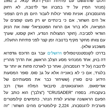
חלום שהתגשם עם פתיחת המיין־דונאו קנאל ב־1992
(מנהר המיין על יד במברג ועד לדנובה, לא רחוק
מרגנסבורג). אוניות סוחר יכולות לעבור היום מן הים הצפוני
אל הים השחור, אם כי בינתיים יש רק מעט קופצים על
המציאה, ולא ברור אם הרווח הפוטנציאלי שווה את הנזק
הוודאי לסביבה. (חוקר המצולות הנודע, ז'אק קוסטו, שערך
עם צוותו מחקר מקיף בדנובה זמן קצר לפני פתיחת התעלה,
משוכנע שלא).
בדרכו לקונסטנטינופוליס
וירושלים
עבר גם הדוכס גודפרוא
דה בויון, אחד ממנהיגי מסע הצלב הראשון, את הדרך מהריין
לדנובה (על יד רגנסבורג), ואחר כך לאורכה פחות או יותר עד
בלגרד, אם כי לא באונייה אלא על גב סוס. סופר המסעות
הידוע טים סוורין (ששיחזר כבר את מסעותיהם של
אודיסאוס, הארגונאוטים, סינבאד המלח ועוד) רכב
בעקבותיו. בספרו "CRUSADER" ("צלבן") הוא כותב על
הפעם הראשונה שהגיע לגדת הנהר, כחמישים קילומטרים
מערבית לרגנסבורג, 2,224 קילומטרים מהים השחור: "זה