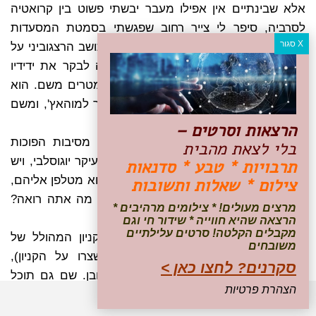
אלא שבינתיים אין אפילו מעבר יבשתי פשוט בין קרואטיה
לסרביה, סיפר לי צייר רחוב שפגשתי בסמטת המסעדות
המשופצת בעיר העתיקה. תיקח, למשל, תושב הרצגוביני על
חוף הים האדריאטי בקצה סרביה, שרוצה לבקר את ידידיו
בדבלי ברייג, קרואטיה, מרחק עשרה קילומטרים משם. הוא
צריך לנסוע צפונה לבאיה בהונגריה, לעבור למוהאץ', ומשם
חזרה דרומה לקרואטיה.
הרצאות וסרטים –
גם הצייר לא אוהב את מילושביץ', אבל מסיבות הפוכות
בלי לצאת מהבית
לאלה של מילובן. הוא עצמו סרבי, אבל בעיקר יוגוסלבי, ויש
תרבויות * טבע * סדנאות
לו חברים בקרואטיה ובבוסניה, ולפעמים הוא מטלפן אליהם,
צילום * שאלות ותשובות
וזה לא קל. אתה רואה את הציורים שלי, מה אתה רואה?
מרצים מעולים! * צילומים מרהיבים *
סהר וצלב, כנסייה ומסגד.
הרצאה שהיא חווייה * שידור חי וגם
מקבלים הקלטה! סרטים עלילתיים
איפה הכי כדאי לעצור לפני שמגיעים לקניון המהולל של
משובחים
קאזאן ו"שערי הברזל" (כינוי לסלעים שצרו על הקניון),
סקרנים? לחצו כאן >
שאלתי את מילובן. בדוניי מילנובאץ', כמובן. שם גם תוכל
הצהרת פרטיות
למצוא סירה שתיקח אותך לתוך הקניון, רגע לפני שהנהר
נכנס לקטע הכי יפה שלו, במקום שעמד היישוב העתיק