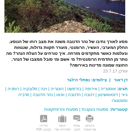
מסע לאורך נתיבו של נהר הדנובה משנה את מצב רוחו של הנוסע.
החלק המערבי, העשיר, הרומנטי, מעורר תקוות גדולות, שנגוזות
ונעלמות כאשר מתקדמים מזרחה. איך טורחים על הצלת הנהר? מה
נותר מן התדמית הרומנטית? מי אשם ומי סובל ממצבו של הנהר,
החוצה שמונה מדינות באירופה?
עודכן 23.7.17
דן דאור
| צילומים:
נפתלי הילגר
תגים:
אוסטריה
|
אירופה
|
בודפשט
|
הונגריה
|
וינה
|
סלובקיה
|
רומניה
|
גיור
|
דונאואשינגן
|
דנובה
|
הדנובה
|
ווכאו
|
נהר הדנובה
|
סרביה
ומונטנגרו
קטגוריות:
מסעות בעקבות
|
מסעות והרפתקאות
הדפיסו
שלחו
הוסף
הורידו
את העמוד
לחבר
למזוודה שלי
כקובץ PDF