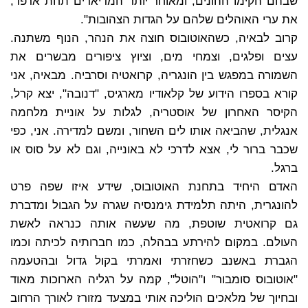
שבהם הקימו ההונים, ומאוחר יותר המדיארים תחת ארפד,
את ערי האוהלים שלהם על הגדות הצהובות".
קרוב לבאיה, כשהאוטובוס חוצה את הנהר, הנוף משתנה.
עצים ופלגים, וצמחי מים, וציוץ ציפורים מבשרים את
השמורה במפגש בין הונגריה, קרואטיה וסרביה. מבאיה, אני
קורא בספרו הידוע של קלאודיו מארגיס, "דנובה", יצא קרל,
הקיסר האחרון של אוסטריה, לגלות על אוניית מלחמה
אנגלית, שהביאה אותו לים השחור, ומשם למדירה. אני, כפי
שכבר ברור לי, אצא לדרכי לא באונייה, וגם לא על סוס או
ברגל.
האדם היחיד בתחנת האוטובוס, שידע איזו שפה פרט
להונגרית, היתה תלמידת גימנסיה שגרה על הגבול ומדברת
גם קרואטית שוטפת, מה שעשה אותה כנראה לאשת
העולם. במקום להירתע בבהלה, כמו חברותיה לכיתה וכמו
הגברת באשנב כשחזרתי ואמרתי בקול גדול ובהטעמה
"אוטובוס סומבור" ו"הוטל", קמה על רגליה הארוכות מאוד
ובחיוך של מלאכים הוליכה אותי במצעד מזורז לאורך הרחוב