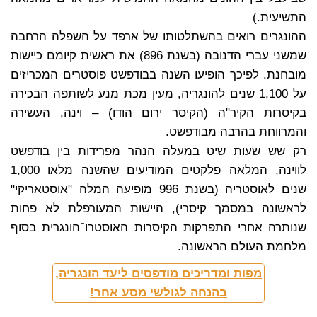
התשיעית.)
ההונגרים רואים בהשתלטותו של ארפד על השפלה הרחבה
שמשני עברי הדנובה (בשנת 896) את ראשית קיומם כיישות
מובחנת. לפיכך הופיעו השנה בבודפשט פוסטרים המכריזים
על 1,100 שנים להונגריה, מעין מכת מנע לשותפה הבכירה
בקיסרות הקיר"ה (הקיסר ירום הודו) – וינה, העשירה
והמרווחת בהרבה מבודפשט.
רק שש שעות שיט במעלה הנהר מפרידות בין בודפשט
לווינה, המלאה פלקטים המודיעים שהשנה מלאו 1,000
שנים לאוסטריה (בשנת 996 מופיעה המלה "אוסטאריקי"
לראשונה במסמך קיסרי), היישות המעורפלת לא פחות
שנותרה אחרי התפרקות הקיסרות האוסטרו־הונגרית בסוף
מלחמת העולם הראשונה.
מפות ומדריכים מודפסים ליעד הונגריה,
בהנחה לגולשי מסע אחר!