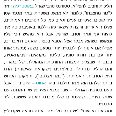
הליכות וחביב להפליא, סטודנט סרבי שגדל
באוסטרליה
וחזר
ל"כור מחצבתו". כלומר, לא ממש. משפחתו באה מכפר קטן
ליד קוסובו, איכרים עניים וגאים כמו כל הסרבים האמיתיים,
ואילו הוא עירוני ורוצה להישאר כזה וללמד באוניברסיטה איך
להיות עני וגאה וסרבי שורשי. אבל הוא מרגיש הכי שליו
ומאושר כשהוא מבקר אצל הסבא בכפר. הוא גם דתי בדרכו,
אפילו אם אינו הולך לכנסייה יותר מפעם בשנה (פגשתי אותו
יחד עם בת דודתו סוניה, פליטה מקראינה שבקרואטיה,
בכנסייה שבצלע המצודה התורכית המהוללת של בלגרד,
והם הדליקו נרות לחיים ולמתים ונישקו את האיקונות). הדת
היא הסרביוּת האמיתית ("כמו אצלכם"), והמקום הקדוש
ביותר שלהם הוא מנזר חילנדר בהר
אתוס
– היום ביוון, אבל
פעם בסרביה הגדולה – שבו נמצא האיקונין של המדונה עם
שלוש הידיים, שהעתקים שלו מוכרת הזקנה שיושבת ליד
הכנסייה.
ומה עם הזוועות? "יש בכל מלחמה, ואתה תראה שקרדז'יץ