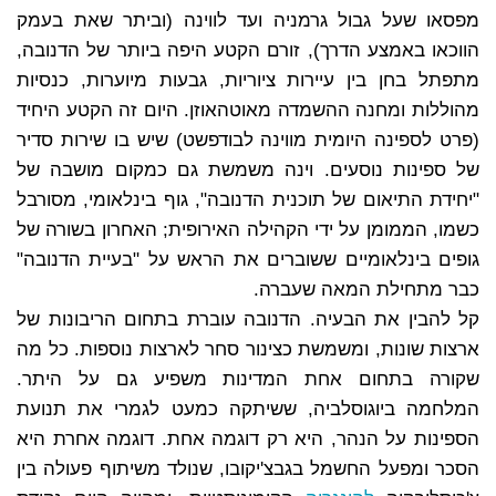
מפסאו שעל גבול גרמניה ועד לווינה (וביתר שאת בעמק
הווכאו באמצע הדרך), זורם הקטע היפה ביותר של הדנובה,
מתפתל בחן בין עיירות ציוריות, גבעות מיוערות, כנסיות
מהוללות ומחנה ההשמדה מאוטהאוזן. היום זה הקטע היחיד
(פרט לספינה היומית מווינה לבודפשט) שיש בו שירות סדיר
של ספינות נוסעים. וינה משמשת גם כמקום מושבה של
"יחידת התיאום של תוכנית הדנובה", גוף בינלאומי, מסורבל
כשמו, הממומן על ידי הקהילה האירופית; האחרון בשורה של
גופים בינלאומיים ששוברים את הראש על "בעיית הדנובה"
כבר מתחילת המאה שעברה.
קל להבין את הבעיה. הדנובה עוברת בתחום הריבונות של
ארצות שונות, ומשמשת כצינור סחר לארצות נוספות. כל מה
שקורה בתחום אחת המדינות משפיע גם על היתר.
המלחמה ביוגוסלביה, ששיתקה כמעט לגמרי את תנועת
הספינות על הנהר, היא רק דוגמה אחת. דוגמה אחרת היא
הסכר ומפעל החשמל בגבצ'יקובו, שנולד משיתוף פעולה בין