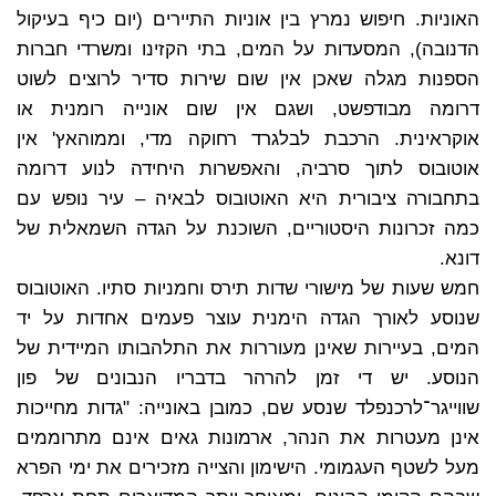
האוניות. חיפוש נמרץ בין אוניות התיירים (יום כיף בעיקול
הדנובה), המסעדות על המים, בתי הקזינו ומשרדי חברות
הספנות מגלה שאכן אין שום שירות סדיר לרוצים לשוט
דרומה מבודפשט, ושגם אין שום אונייה רומנית או
אוקראינית. הרכבת לבלגרד רחוקה מדי, וממוהאץ' אין
אוטובוס לתוך סרביה, והאפשרות היחידה לנוע דרומה
בתחבורה ציבורית היא האוטובוס לבאיה – עיר נופש עם
כמה זכרונות היסטוריים, השוכנת על הגדה השמאלית של
דונא.
חמש שעות של מישורי שדות תירס וחמניות סתיו. האוטובוס
שנוסע לאורך הגדה הימנית עוצר פעמים אחדות על יד
המים, בעיירות שאינן מעוררות את התלהבותו המיידית של
הנוסע. יש די זמן להרהר בדבריו הנבונים של פון
שווייגר־לרכנפלד שנסע שם, כמובן באונייה: "גדות מחייכות
אינן מעטרות את הנהר, ארמונות גאים אינם מתרוממים
מעל לשטף העגמומי. הישימון והצייה מזכירים את ימי הפרא