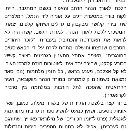
"במורד הדונאב דרך יוגוסלביה".
הלכתי לאורך הנהר הרחב והאפור בגשם המתגבר, הייתי
לקוח בודד במסעדת דגים על אונייה ליד הנמל, המלצרים
שתו בירה קלושה מבקבוקים גדולים ושיחקו קלפים. יצאתי
והמשכתי ללכת לאורך הנהר. למרות הגשם, קשה היה לא
לראות את האנדרטה והכתובת בעברית: "לזכר היהודים
והסרבים שנרצחו והושלכו מתחת לקרח על ידי הפאשיסטים
ההונגרים". מאיפה אתה? התעניין בגרמנית רצוצה קשיש
בכובע קסקט, שחיכה יחד איתי לאוטובוס חזרה למרכז העיר.
לא קל אצלכם, ניענע בראשו, כל הזמן מלחמות (נובי סאד
נמצאת כשמונים קילומטרים במורד הנהר מווקובאר, העיר
הקרואטית שהפכה לתל חורבות במלחמה בין סרביה
לקרואטיה).
בירור קצר בלשכת התיירות של בלגרד מעלה, כמובן, שאין
אוניות נוסעים, ושאין כמעט להשיג ספרות סרבית מתורגמת
לאנגלית (פרט ל"יומן הכוזרים" של מילוראד פאוויץ', שתורגם
גם לעברית), אפילו לא בחנויות הספרים היפות והגדולות