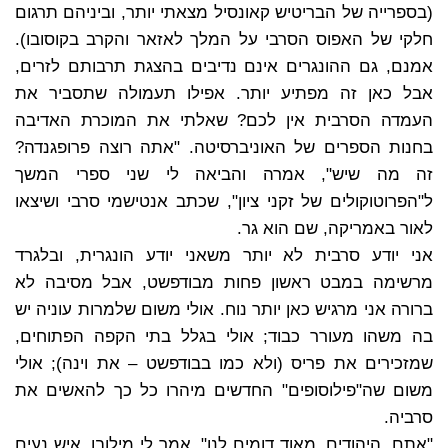
(בספרייה של הבריטיש קאונסיל מצאתי יותר, וביניהם תרגום
חלקי של האפוס הסרבי על המלך לאזאר והקרב בקוסובו).
אמנם, גם ההונגרים אינם נדיבים בהצגת תרבותם לזרים,
אבל כאן זה מפתיע יותר. אפילו תעמולה שתסביר את
העמדה הסרבית אין לכם? שאלתי את המוכרת האדיבה
בחנות הספרים של האוניברסיטה. "אתה רוצה פרופגנדה?
זה מה שיש", אמרה והביאה לי שני ספרי המשך
ל"הפרוטוקולים של זקני ציון", שכתב אנטישמי סרבי ושיצאו
לאור באמריקה, שם הוא גר.
אני יודע סרבית לא יותר משאני יודע הונגרית, ובלגרד
מרשימה במבט ראשון פחות מבודפשט, אבל מסיבה לא
ברורה אני מרגיש כאן יותר נוח. אולי משום שלמרות עוניה יש
בה משהו מעורר כבוד; אולי בגלל בתי הקפה הפתוחים,
שמזכירים את פריס (ולא כמו בבודפשט – את וינה); אולי
משום שה"פילוסופים" החדשים מיהרו כל כך להאשים את
סרביה.
"אתם, היהודים, מאוד דומים לנו", אמר לי מילובן, איש נעים