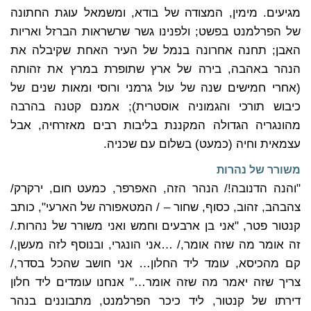
מגיעים. מימין, המצודה של בודא, ומשמאל עוגת החתונה
של הפרלמנט בפשט; ולפנינו גשר שרשראות הברזל ואריות
האבן; תחנה אחרונה בנמל של העיר האחת שקיבלה את
הנהר באהבה, בירה של ארץ שתופרת במרץ את זהותה
(אחרי חמישים שנה של עול גרמני ורוסי ומאות שנים של
כיבוש תורכי והגמוניה אוסטרית); אמנם קטנה בהרבה
מהונגריה הגדולה המקננת בליבות רבים מאזרחיה, אבל
עצמאית וחיה (כמעט) בשלום עם שכניה.
משורר של נהרות
"והנה הדנובה!/ הנהר הזה, האפרפר, כמעט חום, ירקרק/
צהבהב, זהוב, כסוף, שחור – / המטאפורה של הארעי", כותב
קנטור פטר, "אני בן ארבעים וחמש ואני משורר של נהרות./
זה אומר מה שזה אומר,/ …אני הונגרי, ובנוסף לזה מעשן,/
קם מהכיסא, עומד ליד החלון… אני חושב שהכל בסדר,/
צריך שזה יאמר מה שזה אומר…" אנחנו עומדים ליד חלון
דירתו של קנטור, ליד כיכר הפרלמנט, מתבוננים בנהר