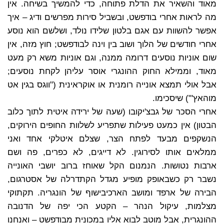
מאוד והשאיר את הדלת פתוחה, כדי להמשיך בשיחה. אין
מה לראות אחרי בודפשט, ובשביל סירות מפרשים ודיג – איך
אפשר להשוות עם אגם בלטון שלידו נולד, ושלשם הוא נוסע
אחרי חודשים של הלוך ושוב בין וינה לבודפשט; חוץ מזה, אין
שום אוניות נוסעים דרומה ממנה, וגם אוניות משא רק מעט
מאוד, וממילא החוק ההונגרי אוסר עליהן לקחת נוסעים;
אבל אולי תמצא אונייה רומנית או אוקראינית ("ווגס בגין אט
מוהאץ'") שיסכימו.
אחרי הסכר של גבצ'יקובו (שעה של ירידה איטית לתוך כלוב
הבטון) אין כמעט פעילות שתפריע לשלוות החופים הירוקים,
הנשקפים מבעד לפתח הצר, שצלם איטלקי אחד ואני
ממלאים אותו לסירוגין. לא דייגים, לא כפרים, פה ושם
ארבות נטושות. הנמנום הקל שאוחז ברוב יושבי האונייה
נשבר רק כשבאופק מופיע מגדל הקתדרלה של אסטרגום,
הבירה של ארפד ומושב הארכיבישוף של הונגריה. תקתוקי
מצלמות, עיקול הנהר – הקטע הכי יפה של הדנובה
ההונגרית, אבל מוטב לבוא אליו במכונית מבודפשט – ואנחנו