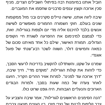
הוביל אותנו במיומנות רבה בפיתולי השבילים הצרים, מניף
סכין ארוכה וקוצץ ענפים סרבניים שחסמו את המעברים.
שיבה ליווה אותנו, שישה טיילים סקרנים ובני מזל ממקומות
שונים בעולם. חוקי השמורה החמורים מאפשרים לשישה
אנשים בלבד להיכנס אליה מדי יום ולצפות בגורילות. זאת,
כדי לצמצם למינימום את ההפרעה לשגרת חיי הקופים
הגדולים. תמורת האישור, שילם כל אחד מאיתנו סכום של
כמאה וחמישים דולר, השווה לשכר רבע־שנתי של פועל
אוגנדי.
שמרנו על שקט, והשתדלנו להקשיב בדריכות לרעשי הסבך,
כדי לזהות את קולות הגורילות. "מוקדם מדי", חייך שיבה,
"דרך ארוכה עוד לפנינו". למרות אוויר ההרים הקריר, הזענו
לאחר צעדה של כמה שעות בסבך. ולמרות הבגדים
הארוכים והנעליים הגבוהות, היה גופנו שרוט כולו.
"הנה הסימנים הראשונים לגורילות", אמר שיבה והצביע על
צֶבֶר קליפות לבנות של נצרי חזרן. בין העצים מצאנו צברים