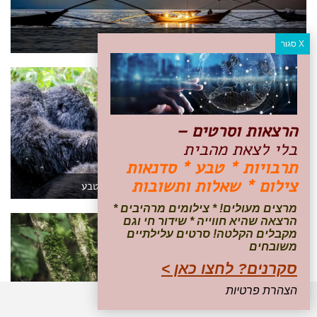
שורקים ודגים: עם דייגי אגם קיוו ברואנדה
הרצאות וסרטים –
בלי לצאת מהבית
תרבויות * טבע * סדנאות
צילום * שאלות ותשובות
תיירות בת קיימא ברואנדה ואיך היא שומרת על הטבע
מרצים מעולים! * צילומים מרהיבים *
הרצאה שהיא חווייה * שידור חי וגם
מקבלים הקלטה! סרטים עלילתיים
משובחים
סקרנים? לחצו כאן >
הצהרת פרטיות