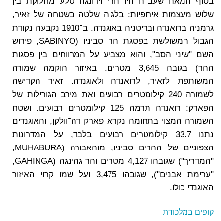
בסוף המאה שעברה היו הרי וירונגה סלע מחלוקת בין
שלוש מעצמות אירופיות: בלגיה שלטה בשטחה של זאיר,
גרמניה ברואנדה ובריטניה באוגנדה. ב־1910 נקבעה נקודת
הגבול המשולשת בפסגת הר סביניו (SABINYO, פירוש
השם "שיני הסב", והוא מצביע על המרווחים בין פסגות
ההר) בגובה 3,645 מטרים. באיזור הוקמה שמורה
המשותפת לזאיר, לרואנדה ולאוגנדה. זאיר הקדישה
לשמורה 240 קילומטרים רבועים ואת מירב הגורילות של
הפארק; רואנדה תרמה 125 קילומטרים רבועים, ושטח
השמורה המצוי בתחומה נקרא פארק דה־וולקן, והאוגנדים
נתנו 33.7 קילומטרים רבועים בלבד, על המדרונות
הצפוניים של ההרים סביניו, מוהאבורה (MUHABURA,
"המדריך") שגובהו 4,127 מטרים והר גהינגה (GAHINGA,
"ערימת אבנים"), שגובהו 3,475 ועל שמו קרוי האיזור
האוגנדי כולו.
קופים במלכודת