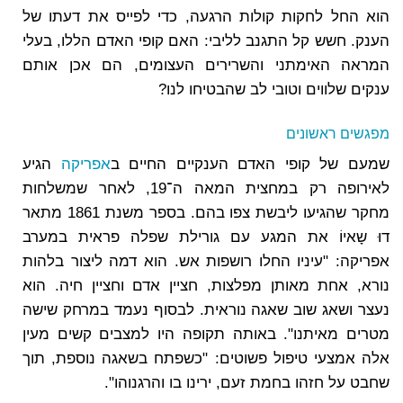
הוא החל לחקות קולות הרגעה, כדי לפייס את דעתו של
הענק. חשש קל התגנב לליבי: האם קופי האדם הללו, בעלי
המראה האימתני והשרירים העצומים, הם אכן אותם
ענקים שלווים וטובי לב שהבטיחו לנו?
מפגשים ראשונים
שמעם של קופי האדם הענקיים החיים ב
אפריקה
הגיע
לאירופה רק במחצית המאה ה־19, לאחר שמשלחות
מחקר שהגיעו ליבשת צפו בהם. בספר משנת 1861 מתאר
דוּ שָאיוֹ את המגע עם גורילת שפלה פראית במערב
אפריקה: "עיניו החלו רושפות אש. הוא דמה ליצור בלהות
נורא, אחת מאותן מפלצות, חציין אדם וחציין חיה. הוא
נעצר ושאג שוב שאגה נוראית. לבסוף נעמד במרחק שישה
מטרים מאיתנו". באותה תקופה היו למצבים קשים מעין
אלה אמצעי טיפול פשוטים: "כשפתח בשאגה נוספת, תוך
שחבט על חזהו בחמת זעם, ירינו בו והרגנוהו".