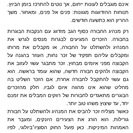
אינם מוגבלים לעונות ייחום, אך נוטים להתרכז בזמן הביוץ.
תנוחות ההזדווגות מגוונות: פנים אל פנים, ומאחור. משך
ההריון הוא כתשעה חודשים.
רק מנהיג החבורה כסוף הגב מזדווג עם הנקבות הבוגרות
בחבורה. הזכרים המגיעים לבגרות מנסים לגרש את
המנהיג ולהשתלט על החבורה, או מקבלים את מרותו
ומקבלים עליהם תפקיד של זכר נחות, העוזר בהגנה על
הקבוצה מפני איומים מבחוץ. זכר מתבגר עשוי לעזוב את
הקבוצה ולהקים חבורה חדשה, שהוא עומד בראשה. הוא
גם עשוי להתקבל לחבורה אחרת, אם הזכר השליט בה
מחליט שהוא אינו מהווה איום לגביו. חלק מהזכרים
הבוגרים מתאגדים לחבורות של רווקים המבלים את זמנם
יחד, עד שיצוץ משהו טוב יותר.
כאשר מצליח זכר להביס את המנהיג ולהשתלט על חבורת
גורילות, הוא הורג את הצעירים היונקים, ומעבֵּר את
האמהות המיניקות. כאן פועל החוק הסוציו־ביולוגי, לפיו