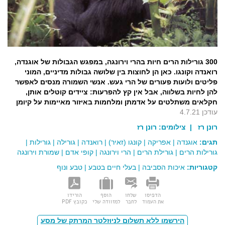
300 גורילות הרים חיות בהרי וירונגה, במפגש הגבולות של אוגנדה,
רואנדה וקונגו. כאן הן לחוצות בין שלושה גבולות מדיניים, המוני
פליטים ולועות פעורים של הרי געש. אנשי השמורה מנסים לאפשר
להן לחיות בשלווה, אבל אין קץ להפרעות: ציידים קוטלים אותן,
חקלאים משתלטים על אדמתן ומלחמות באיזור מאיימות על קיומן
עודכן 4.7.21
רונן רז
| צילומים:
רונן רז
תגים:
אוגנדה
|
אפריקה
|
קונגו (זאיר)
|
רואנדה
|
גורילה
|
גורילות
|
גורילות הרים
|
גורילת הרים
|
הרי וירונגה
|
קופי אדם
|
שמורת וירונגה
קטגוריות:
איכות הסביבה
|
בעלי חיים בטבע
|
טבע ונוף
הדפיסו
שלחו
הוסף
הורידו
את העמוד
לחבר
למזוודה שלי
כקובץ PDF
הירשמו ללא תשלום לניוזלטר המרתק של מסע