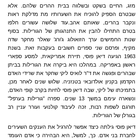
מזג, החיים בשקט ובשלווה בבית ההרים שלהם. אלא
שבטרם הספיק להוכיח את השערותיו מת מדלקת ראות
ונקבר בהרים, שאותם אהב.
עוד שלושה עשורים חלפו
בטרם התחילו להבין את התנהגותן של הגורילות. בסוף
שנות החמישים ערך הזואולוג ג'ורג' שאלר מחקר שדה
מקיף, ופרסם שני ספרים חשובים בעקבות זאת. בשנת
1963 הגיעה דיאן פוסי, תיירת אמריקאית, למסע ספארי
ראשון באפריקה. במהלכו היא ביקרה את הגורילות בביתן
שבהרים ופגשה את ד"ר לואיס ליקי שחקר את שרידי האדם
הקדמון בקניון אולדובאי בטנזניה. שלוש שנים לאחר מכן,
בתמיכתו של ליקי, שבה דיאן פוסי לחיות בקרב קופי האדם,
ונשארה עימם במשך 13 שנים. ספרה "גורילות בערפל"
תורגם לשפות רבות, זכה לעיבוד קולנועי ועורר עניין רב
בגורלן של הגורילות.
דיאן פוסי גילתה כיצד אפשר להרגיל את הענקים השעירים
לחברת בני אדם. כך, למשל, היא הבהירה כי אדם העומד