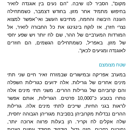
מקום", הסביר לנו שיבה. "הם נעים בין אוגנדה לזאיר
בחיפוש מתמיד אחר מזון. בחודש דצמבר, כשמתחילה
העונה היבשה והחמה, מתייבש העשב ואי־אפשר למצוא
נצרי חזרן, אז לוקח בינגינגו את כל החבורה לזאיר, אל
המורדות המערביים של ההר, שם לח יותר ויש שפע יחסי
של מזון. באפריל, כשמתחילים הגשמים, הם חוזרים
לאוגנדה ומגיעים לכאן".
שטח מצומצם
במערב אפריקה ובמישורים שבמזרח זאיר חיים שני תתי
מינים אחרים של גורילות. אלה ידועים כגורילות השפלה
והם קרוביהם של גורילות ההרים. משני תתי מינים אלה
נותרו בטבע כ־10,000 פרטים. הגורילות, אותם אפשר
לראות בגני החיות, שייכים לתתי מינים אלה. גורילות
ההרים נבדלות מקרוביהן בסביבת מגוריהן הגבוהה יחסית,
שלה אקלים לח וקריר. הן בעלות פרווה ארוכה יותר,
נחיריים רחבים, חזה גדול, קודקוד מחודד וגפיים קצרות