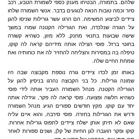
שלהם. בתמורה, הבטיחו מענק כספי לשמורת הטבע, רכב
סיור וכמה טובות הנאה לנוגעים בדבר. אנשי השמורה שלחו
ציידים לביצוע המשימה. הם הרגו עשר גורילות שניסו להגן
על הגורה שנלכדה, ואת הגורילה הקטנה שמרו במשך
שישה שבועות בתנאי מחנק, ללא מזון, כשהיא קשורה
בחוטי ברזל. פוסי הצילה אותה מידיהם קראה לה קוקו,
טיפלה בה במסירות והצליחה להחזיר לה את כוחותיה ואת
שמחת החיים שלה.
באותו זמן לכדו ציידים גורה נוספת מקבוצה שבה היו
שמונה גורילות. כל בני הקבוצה נהרגו בניסיון להגן על
הגורילה הקטנה. מנהל השמורה העביר אותה לידי פוסי
כשהיא חלשה ופצועה. פוסי קראה לה פקר, וגידלה אותה
יחד עם קוקו. מקץ חודשים ספורים הגיע מנהל השמורה
ודרש את הגורילות בחזרה. פוסי סירבה, והוא איים עליה
שאם לא תיתן אותן ישלח ציידים לתפוס גורילות אחרות.
קוקו ופקר הועברו לגן החיות של קלן, ושנים ספורות לאחר