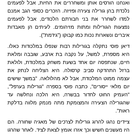
ואנחנו הורסים אותן ומשחררים את החיות, אבל לפעמים
נלכדת בהן גורילה צעירה ופזיזה. הזכרים כסופי הגב אמנם
למדו לשחרר את בני חבורתם הלכודים, אבל לפעמים
נפצעות הגורילות ומתות מזיהומים. לעיתים הן מאבדות
איברים ונשארות נכות כמו קבוקו ("גידמת").
דיאן פוסי נתקלה בגורילות רבות שנפלו במלכודות כאלו.
היא מספרת, למשל, על נקבה בת ארבע, שובבה ומלאת
חיים, שנתפסה יום אחד בשעת משחק במלכודת, ולולאת
ברזל התהדקה סביב קרסולה. היא הצליחה לנתק את
עצמה ממוט המלכודת, אבל לא מהלולאה. "במשך שישים
יום מלאי ייסורים", כתבה פוסי בספרה "גורילות בערפל",
"העמיק החוט לחדור בבשרה, היא הלכה ונחלשה עד
שהגורילה הצעירה והמצומקת מתה מנמק מלווה בדלקת
ראות".
ציידים נהגו להרוג גורילות לצרכים של מאגיה שחורה. הם
היו מעשנים חשיש וכך אזרו אומץ לצאת לציד. לאחר שהרגו