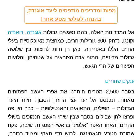
מפות ומדריכים מודפסים ליעד אוגנדה,
בהנחה לגולשי מסע אחר!
אל המדרונות האלה, בהם נפגשים גבולות
אוגנדה
,
רואנדה
וקונגו, נדחקו 300 גורילות הרים, כמחצית מאוכלוסיית בעלי
החיים הללו באפריקה. כאן הן חיות לחוצות בין שלושה
גבולות מדיניים, המוני אדם הצובאים על שטחיהן, והלועות
הפעורים של הרי הגעש.
ענקים שחורים
בגובה 2,500 מטרים הותרנו את אפרי העשב הפתוחים
מאחור, ונכנסנו אל יער עצי החזרן הסבוך. חיות היער
הגדולות – הפילים, התאואים והאנטילופות – כבר היו פה
ופרצו להן שבילים בסבך שבין שיחי העשב הנמוכים בשולי
ההרים והאחו האפרו־אלפיני בראשי הפסגות. שיבה, פקח
שמורת הטבע מגאהינגה, לבוש מדי חאקי ומצויד ברובה,