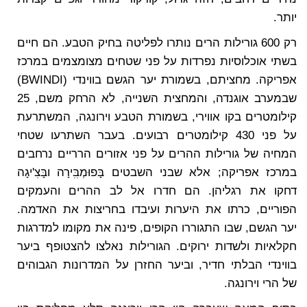
יותר.
רק 600 גורילות הרים נותרו לפליטה בחיק הטבע. הם חיים
בשתי אוכלוסיות נפרדות על פני שטחים מצומצמים במרכז
אפריקה. מחציתם, בשמורת יער הגשם בווינדי (BWINDI)
שבמערב אוגנדה, והמחצית השנייה, לא הרחק משם, 25
קילומטרים בקו אווירי, בשמורת הטבע וירונגה, המשתרעת
על פני 430 קילומטרים רבועים. בעבר השתרעו שטחי
המחיה של גורילות ההרים על פני אזורים הרריים נרחבים
במרכז אפריקה; אלא שבני השבטים בָּפוּמְבִִּירָה ובָּצִ'יגָה
דחקו את רגליהן. הם חדרו אל לב ההרים והעמקים
הפוריים, כרתו את היערות ועיבדו בחריצות את האדמה.
יער הגשם, שבו התגוררו הקופים, פינה את מקומו למדרגות
חקלאיות ולשדות ירוקים. הגורילות נאלצו להצטופף ביער
בווינדי הבלתי חדיר, וביער החזרן על המדרונות הגבוהים
של הרי וירונגה.