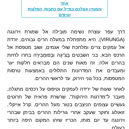
אחר
והמגזין אצלכם במייל עם כתבות, המלצות
וטיפים
דרך עפר עוצרת נשימה מובילה אל שמורת וירונגה
(VIRUNGA). היא מתפתלת במעלה הרים גבוהים, יורדת
אל עמקים צרים ומלחכת שולי אגמים, ושוב מטפסת אל
הרכס הבא. בני השבטים בָּצִ'יגָה ובָּפוּמְבִּירָה בחרו לחיות
בהרים אלה. זה מאות שנים הם מבראים חלקות יער
ומעבדים את המדרונות התלולים באמצעות טרסות
המטפסות, בכל גוני הירוק, עד לראשי ההרים.
לאחר שעות של ירידה לעמקים וטיפוס על רכסים מתגלה,
מעבר ל"מדרגות הירוקות", שרשרת פראית של חרוטים
געשיים עצומים הניצבים בטור מעל ההרים. קרל אייקלי,
זואולוג וחוקר שעקב אחרי גורילות ההרים בביתן שבהרי
וירונגה עד יום מותו, הכריז שזהו המקום היפה ביותר
בעולם.