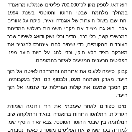
הוא דאג לספק מזון לכ־700,000 פליטים שנמלטו מרואנדה
במהלך מלחמת שבטי ההוטו והטוטסי בשנת 1994
והתיישבו בשולי היערות של אוגנדה וזאיר, ופיקח על אזורים
אלה. הוא גם מצייד את פקחי השמורות בשלוש המדינות
במכשירי קשר, כלי רכב, מדים וכלי נשק ודואג לשיפור שכר
העובדים המקומיים, כדי שיהיה להם אינטרס להגביר את
מאבקם בציד הלא חוקי, וכדי להגן על חיות היער מפני
הפליטים הרעבים המגיעים לאיזור בהמוניהם.
קבוקו סיימה ללעוס את ארוחתה והתרחקה לאיטה אל תוך
היער. מארק השתהה מעט, ולבסוף קם והלך בעקבותיה.
מן הסבך שמענו את קולות הגורילות עד שנמוגו אל תוך
היער.
ימים ספורים לאחר שעזבתי את הרי וירונגה ושמורת
הגורילות, התלהטו הרוחות ברואנדה ובזאיר והתלקחה שוב
המלחמה בין שבטי ההוטו והטוטסי. צבא זאיר הוסיף שמן
למדורה בכך שגירש את הפליטים משטחו. כאשר נטבחים