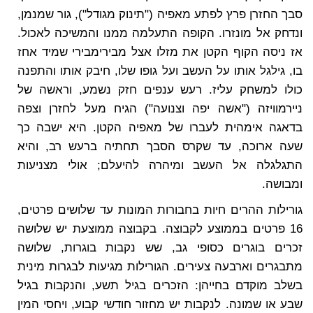
סבך החזרן פרץ לפתע מאפיה ("תינוק מגודל"), גור שמנמן,
ונדחק אל מונזרו. הקופה התעלמה ממנו והמשיכה לאכול.
אז ניסה הקוף הקטן את מזלו אצל מבירימבירי שמיד אחז
בו, גילגל אותו על העשב ועל גופו שלו, חיבק אותו והתפנה
כולו למשחק עליז. רעש ענפים חזק נשמע, וראשה של
ניירמוויזה ("אשה יפה וצנועה") הגיח מעל לחזרן וצפה
בדאגה אימהית לעברו של מאפיה הקטן. היא ישבה כך
שעה ארוכה, עד שקרס הסבך תחתיה ברעש רב, והיא
התגלגלה אל העשב ומיהרה להיעלם; אולי מצניעות
ומבושה.
גורילות ההרים חיות בחבורות המונות עד שלושים פרטים,
16 פרטים בממוצע לקבוצה. בקבוצה ממוצעת יש שלושה
זכרים בוגרים כסופי גב, שש נקבות בוגרות, שלושה
מתבגרים וארבעה צעירים. הגורילות מגיעות לבגרות מינית
בשלב מוקדם בחייהן: הזכרים בגיל תשע, והנקבות בגיל
שבע או שמונה. לנקבות יש מחזור חודשי קבוע, ויחסי המין