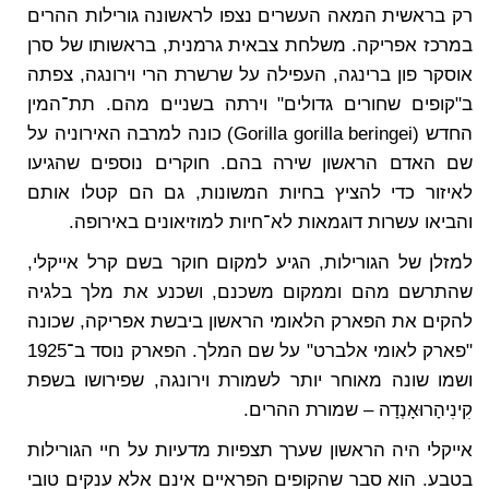
רק בראשית המאה העשרים נצפו לראשונה גורילות ההרים
במרכז אפריקה. משלחת צבאית גרמנית, בראשותו של סרן
אוסקר פון ברינגה, העפילה על שרשרת הרי וירונגה, צפתה
ב"קופים שחורים גדולים" וירתה בשניים מהם. תת־המין
החדש (Gorilla gorilla beringei) כונה למרבה האירוניה על
שם האדם הראשון שירה בהם. חוקרים נוספים שהגיעו
לאיזור כדי להציץ בחיות המשונות, גם הם קטלו אותם
והביאו עשרות דוגמאות לא־חיות למוזיאונים באירופה.
למזלן של הגורילות, הגיע למקום חוקר בשם קרל אייקלי,
שהתרשם מהם וממקום משכנם, ושכנע את מלך בלגיה
להקים את הפארק הלאומי הראשון ביבשת אפריקה, שכונה
"פארק לאומי אלברט" על שם המלך. הפארק נוסד ב־1925
ושמו שונה מאוחר יותר לשמורת וירונגה, שפירושו בשפת
קִינִיהָרוּאָנְדָה – שמורת ההרים.
אייקלי היה הראשון שערך תצפיות מדעיות על חיי הגורילות
בטבע. הוא סבר שהקופים הפראיים אינם אלא ענקים טובי