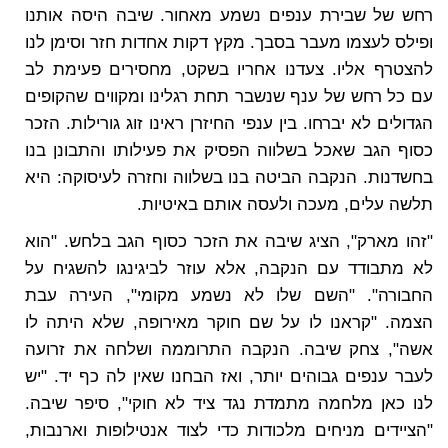
רחש של שבירת ענפים נשמע מאחור. שיבה היסה אותנו
ופילס לעצמו מעבר בסבך. מקץ דקות אחדות חזר וסימן לנו
להצטרף אליו. צעדנו אחריו בשקט, מחסירים פעימת לב
עם כל רחש של ענף שנשבר תחת רגלינו ומקווים שהקופים
הגדולים לא יברחו. בין ענפי החיזרן ראינו זוג גורילות. הזכר
כסוף הגב שאכל בשלווה הפסיק את פעילותו והתבונן בנו
בחשדנות. הנקבה הביטה בנו בשלווה וחזרה לעיסוקה: היא
תלשה עלים, מעכה ולעסה אותם באיטיות.
"זהו מארק", הציג שיבה את הזכר כסוף הגב בלחש. "הוא
לא מתבודד עם הנקבה, אלא עוזר לביגינגו להשגיח על
החבורה". "השם שלו לא נשמע מקומי", העירה עבת
הצמה. "קראנו לו על שם חוקר מאירופה, שלא היתה לו
אשה", צחק שיבה. הנקבה התרוממה ושלחה את זרועה
לעבר ענפים גבוהים יותר, ואז הבחנו שאין לה כף יד. "יש
לנו כאן מלחמה מתמדת נגד ציד לא חוקי", סיפר שיבה.
"הציידים מניחים מלכודות כדי לצוד אנטילופות וארנבות,