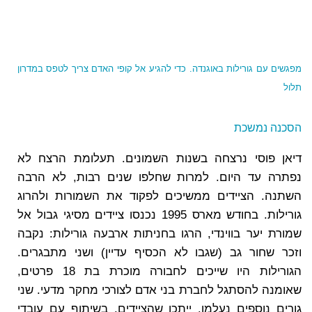
מפגשים עם גורילות באוגנדה. כדי להגיע אל קופי האדם צריך לטפס במדרון
תלול
הסכנה נמשכת
דיאן פוסי נרצחה בשנות השמונים. תעלומת הרצח לא
נפתרה עד היום. למרות שחלפו שנים רבות, לא הרבה
השתנה. הציידים ממשיכים לפקוד את השמורות ולהרוג
גורילות. בחודש מארס 1995 נכנסו ציידים מסיגי גבול אל
שמורת יער בווינדי, הרגו בחניתות ארבעה גורילות: נקבה
וזכר שחור גב (שגבו לא הכסיף עדיין) ושני מתבגרים.
הגורילות היו שייכים לחבורה מוכרת בת 18 פרטים,
שאומנה להסתגל לחברת בני אדם לצורכי מחקר מדעי. שני
גורים נוספים נעלמו. ייתכן שהציידים, בשיתוף עם עובדי