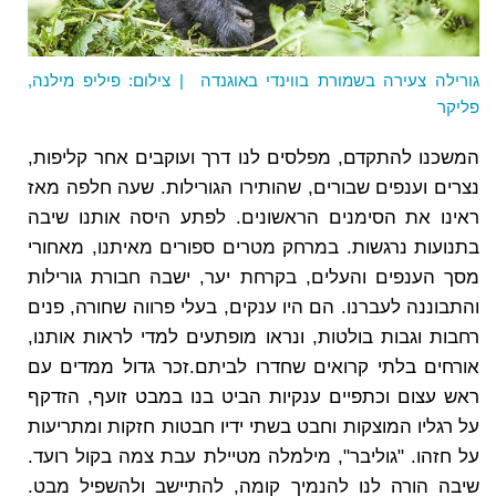
גורילה צעירה בשמורת בווינדי באוגנדה | צילום: פיליפ מילנה,
פליקר
המשכנו להתקדם, מפלסים לנו דרך ועוקבים אחר קליפות,
נצרים וענפים שבורים, שהותירו הגורילות. שעה חלפה מאז
ראינו את הסימנים הראשונים. לפתע היסה אותנו שיבה
בתנועות נרגשות. במרחק מטרים ספורים מאיתנו, מאחורי
מסך הענפים והעלים, בקרחת יער, ישבה חבורת גורילות
והתבוננה לעברנו. הם היו ענקים, בעלי פרווה שחורה, פנים
רחבות וגבות בולטות, ונראו מופתעים למדי לראות אותנו,
אורחים בלתי קרואים שחדרו לביתם.זכר גדול ממדים עם
ראש עצום וכתפיים ענקיות הביט בנו במבט זועף, הזדקף
על רגליו המוצקות וחבט בשתי ידיו חבטות חזקות ומתריעות
על חזהו. "גוליבר", מילמלה מטיילת עבת צמה בקול רועד.
שיבה הורה לנו להנמיך קומה, להתיישב ולהשפיל מבט.