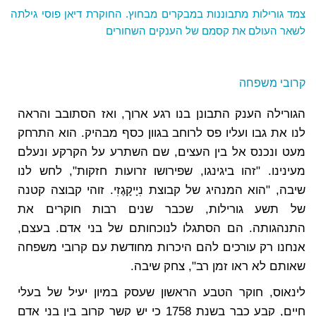
צמד גורילות מתבוננות במבקרים מבחוץ. החוקרת דיאן פוסי גילתה
לשאר העולם את קסמם של הענקים השחורים
קרובי משפחה
הגורילה הענק התבונן בנו רגע ארוך, ואז הסתובב והראה
לנו את גבו ועליו פס לרוחב בגוון כסף מבהיק. הוא התרחק
מעט ונכנס אל בין העצים, שם השתרע על הקרקע ונעלם
מעינינו. "זהו ביגינגו, שפירושו זרועות חזקות", לחש לנו
שיבה, "הוא המנהיג של קבוצת נִיָיקָגֶזִי. זוהי קבוצה קטנה
של תשע גורילות, שכבר שנים רבות חוקרים את
התנהגותה. הם הסתגלו לנוכחותם של בני אדם. בעצם,
אנחנו רק עורכים להם היכרות מחודשת עם קרובי משפחה
שאותם לא ראו זמן רב", צחק שיבה.
לינאוס, חוקר הטבע הראשון שעסק במיון יעיל של בעלי
חיים, קבע כבר בשנת 1758 כי יש קשר קרוב בין בני אדם