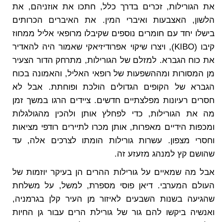
את הגורילות, זכרים בדרך כלל, חתכו את אוזניהם, את
הלשון, האצבעות ואיברי המין. את האיברים הכרותים
בישלו יחד עם חומרים נוספים שקיבלו מרופאי אליל ממחוז
קיבו (KIBO), ויצרו שיקוי אפרודיזיאקי שאמור היה להאדיר
את כוח הגברא. למזלם של הגורילות, מתרחק הדור הצעיר
מן המסורות ומההשפעות של רופאי האליל, והאמונה בכוח
הגברא של הקופים הגדולים הולכת ופוחתת. אבל לא
חסרים רעיונות מפלצתיים חדשים. ציידים הרגו במשך זמן
מה את הגורילות, כדי לפחלץ אותן ולהכין מהגולגלות
ומכפות הידיים מאפרות, אותן מכרו לתיירים רודפי מציאות
וחסרי מצפון. עשרות גורילות הומתו לצרכים אלה, עד
שהושם קץ למנהג מזעזע זה.
אבל מה שמאיים על גורילות ההרים הן בעיקר יוזמות של
העולם המערבי. דיאן פוסי מספרת, למשל, על משלחת
שהגיעה בשנות השבעים לאיזור מן העיר קלן בגרמניה,
ואנשיה ביקשו להם גור של גורילת הרים עבור גן החיות