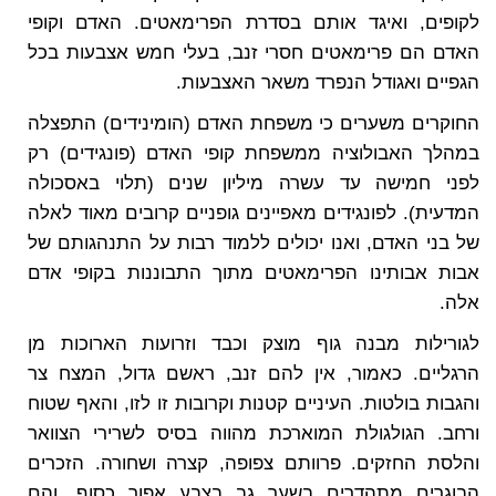
לקופים, ואיגד אותם בסדרת הפרימאטים. האדם וקופי
האדם הם פרימאטים חסרי זנב, בעלי חמש אצבעות בכל
הגפיים ואגודל הנפרד משאר האצבעות.
החוקרים משערים כי משפחת האדם (הומינידים) התפצלה
במהלך האבולוציה ממשפחת קופי האדם (פונגידים) רק
לפני חמישה עד עשרה מיליון שנים (תלוי באסכולה
המדעית). לפונגידים מאפיינים גופניים קרובים מאוד לאלה
של בני האדם, ואנו יכולים ללמוד רבות על התנהגותם של
אבות אבותינו הפרימאטים מתוך התבוננות בקופי אדם
אלה.
לגורילות מבנה גוף מוצק וכבד וזרועות הארוכות מן
הרגליים. כאמור, אין להם זנב, ראשם גדול, המצח צר
והגבות בולטות. העיניים קטנות וקרובות זו לזו, והאף שטוח
ורחב. הגולגולת המוארכת מהווה בסיס לשרירי הצוואר
והלסת החזקים. פרוותם צפופה, קצרה ושחורה. הזכרים
הבוגרים מתהדרים בשער גב בצבע אפור כסוף, והם