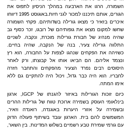
השמורה, הרגו את הארבעה במהלך הניסיון לתפוס את
הגורים, אותם תיכננו למכור לגני חיות.באוגוסט 1995 דיווחו
איכרים בזאיר כי מצאו גורילה בשדותיהם. פקחי השמורה
שחשו למקום מצאו את גופותיהם של רובגו, זכר כסוף גב
שהיה מנהיג של חבורת גורילות מוכרת, ונקבה. לשניים
התלווה גורילה צעיר, בנה של הנקבה, שהיה בחיים.
כשזיהה את הפקחים שנהגו לצפות על החבורה, הוא רץ
ונצמד אליהם. הם הביאו אותו אל קבוצתו, ורק לאחר
היסוסים רבים נפרד הצעיר מהפקחים והתחבר חזרה
לחבריו. הוא היה כבר גדול, ויכול היה להתקיים גם ללא
אימו המתה.
כיום זוכות הגורילות באיזור להגנתו של IGCP, ארגון
בינלאומי העוסק בשמירה ארוכת טווח של גורילות ההרים
ובשמירה על אזורי היערות באוגנדה, רואנדה וזאיר,
המשמשים להם בית. הארגון עובד בשיתוף פעולה הדוק
עם גורמי שמירת טבע רשמיים בשלוש המדינות. בין השאר,