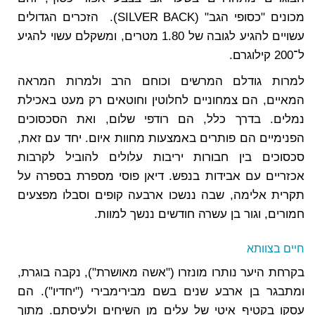
מכונים "כסופי הגב" (SILVER BACK). הזכרים הגדולים
עשויים להגיע לגובה של 1.80 מטרים, ומשקלם עשוי להגיע
ל־200 קילוגרם.
למרות גודלם המרשים וכוחם הרב ולמרות המראה
המאיים, הם צמחוניים לחלוטין וחוטאים רק מעט באכילת
נמלים. בדרך כלל, הם רודפי שלום, ואת הסכסוכים
הפנימיים הם פותרים באמצעות מחוות איום. יחד עם זאת,
סכסוכים בין חבורות יריבות עלולים להוביל לקרבות
אכזריים עם אבידות בנפש. דיאן פוסי מספרת בספרה על
תקרית אלימה, שבה ננשכו ארבעה קופים וסבלו מפצעים
חמורים, וגור בן עשרה חודשים ננשך למוות.
חיים בצוותא
בקרחת היער נותרו מונזרו ("אשה מאושרת"), נקבה בוגרת,
ומתבגר בן ארבע שנים בשם מבירימבירי ("יחדיו"). הם
עסקו בקטיף איטי של עלים מן השיחים ולעיסתם. מתוך