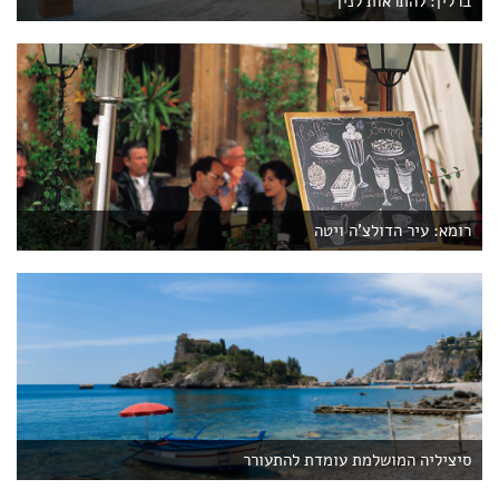
ברלין: להתראות לנין
רומא: עיר הדולצ'ה ויטה
סיציליה המושלמת עומדת להתעורר