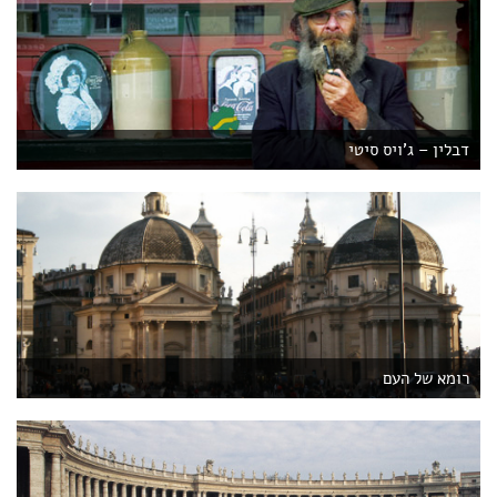
דבלין – ג'ויס סיטי
רומא של העם