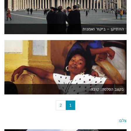
הוותיקן – ביקור ואמנות
בקצב הסלסה: קובה
(
2
1
c
u
צלם:
r
r