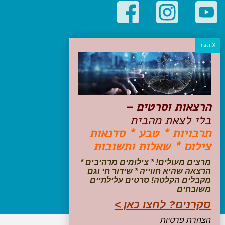
קטגוריות פופולריות
יעדים
טיולים בישראל
מלונות בוטיק בישראל
טיפים והמלצות
הרצאות וסרטים –
הכנות לנסיעה
בלי לצאת מהבית
טיולי ג'יפים
תרבויות * טבע * סדנאות
טיולים עם ילדים
צילום * שאלות ותשובות
שייט, הפלגות, קרוזים
דיגיטל
מרצים מעולים! * צילומים מרהיבים *
הרצאה שהיא חווייה * שידור חי וגם
עקבו אחרינו בפייסבוק
מקבלים הקלטה! סרטים עלילתיים
משובחים
סקרנים? לחצו כאן >
הצהרת פרטיות