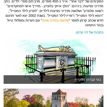
המקימים של "דבר אחר". אייר כ-450 ספרים, מרביתם ספרי ילדים. כתב
מדריכי נסיעות, ביניהם: "הולך איתך בלונדון - מדריך אישי למתקדמים"
ו"שעה מלונדון" ושלושה מדריכי נסיעות לילדים: "לונדון לילד המטייל",
"רומא לילד המטייל" ו"פריז לילד המטייל". בשנת 2002 יצא לאור תרגום
חדש שכתב קרמן לספר "
שלושה בסירה אחת
" עם הערות ומסלולי טיול
בנהר התמזה.
כתבות של דני קרמן:
בתי קברות בלונדון