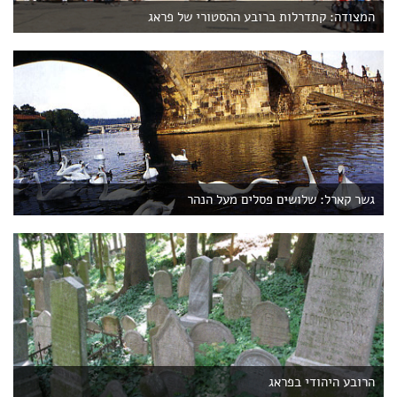
המצודה: קתדרלות ברובע ההסטורי של פראג
גשר קארל: שלושים פסלים מעל הנהר
הרובע היהודי בפראג