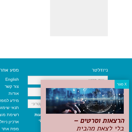
ניוזלטר
מסע אחר א
English
צור קשר
אודות
מידע למפר
תנאי שימו
אני מאשר/ת קבלת ניוזלטר והודעות
רשימת מוצ
הרצאות וסרטים –
שיווקיות, ומאשר/ת כי קראתי והסכמתי
ארכיון ניוזל
בלי לצאת מהבית
לתקנון האתר
ולמדיניות הפרטיות
.
מפת אתר