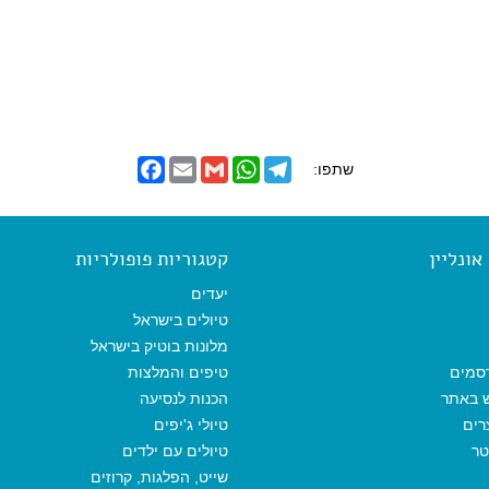
F
E
G
W
T
שתפו:
a
m
m
h
e
c
a
a
a
l
e
i
i
t
e
b
l
l
s
g
o
A
r
ונליין
קטגוריות פופולריות
o
p
a
k
p
m
יעדים
טיולים בישראל
מלונות בוטיק בישראל
סמים
טיפים והמלצות
ש באתר
הכנות לנסיעה
רים
טיולי ג'יפים
טר
טיולים עם ילדים
שייט, הפלגות, קרוזים