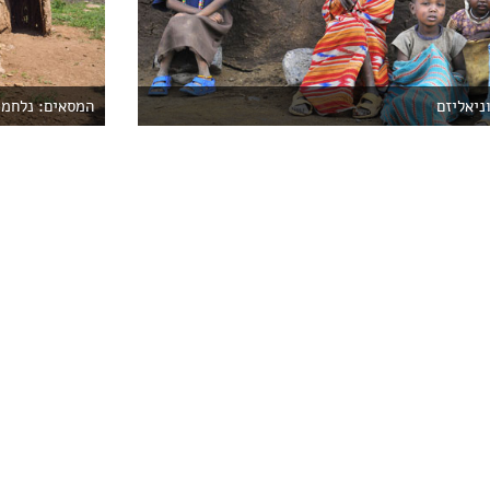
ניאליזם
המסאים: נלחמי