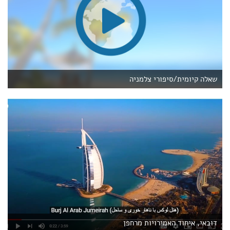
שאלה קיומית/סיפורי צלמניה
דובאי, איחוד האמירויות מרחפן