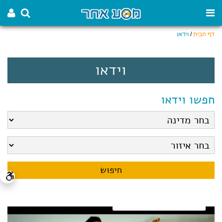
דף הבית
/
וידאו
וידאו
חפשו וידאו