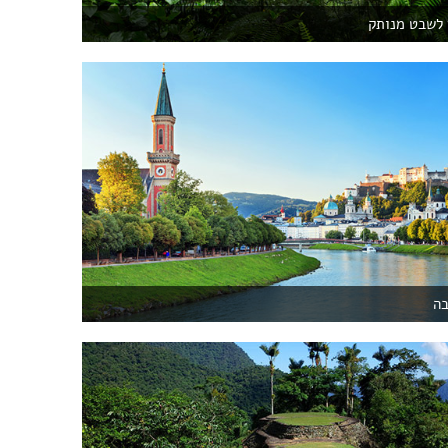
ן לשבט מנותק
בה