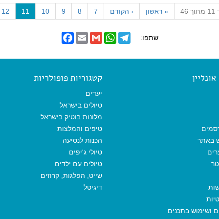
(
 46
«
ראשון
‹
הקודם
7
8
9
10
11
12
c
u
F
E
G
W
T
שתפו:
r
a
m
m
h
e
r
c
a
a
a
l
e
i
i
t
e
e
b
l
l
s
g
n
o
A
r
ונליין
קטגוריות פופולריות
t
o
p
a
)
k
p
m
יעדים
טיולים בישראל
מלונות בוטיק בישראל
סמים
טיפים והמלצות
ש באתר
הכנות לנסיעה
רים
טיולי ג'יפים
טר
טיולים עם ילדים
שייט, הפלגות, קרוזים
שות
דיגיטל
יות
ים ושימוש בתכנים