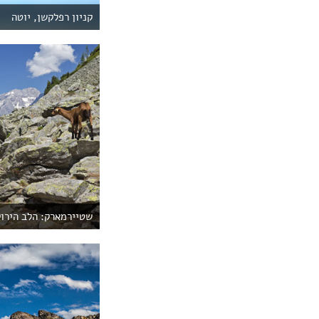
קניון רפלקשן, יוטה
שטיירמארק: הלב הירוק