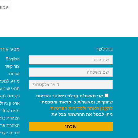
עמוד 11 מתוך
ניוזלטר
מסע אחר א
English
צור קשר
אודות
מידע למפר
תנאי שימו
אני מאשר/ת קבלת ניוזלטר והודעות
רשימת מוצ
שיווקיות, ומאשר/ת כי קראתי והסכמתי
ארכיון ניוזל
לתקנון האתר
ולמדיניות הפרטיות
.
מפת אתר
ניתן לבטל את ההרשמה בכל עת
הצהרת נגי
הצהרת פרט
זכויות יוצר