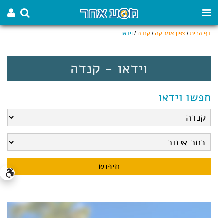
דף הבית
/
צפון אמריקה
/
קנדה
/
וידאו
וידאו - קנדה
חפשו וידאו