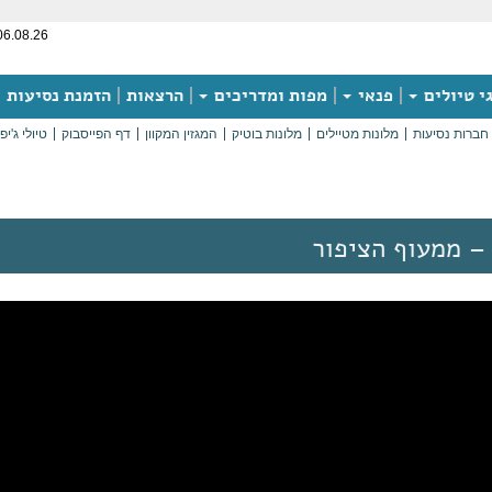
06.08.26
י טיולים
פנאי
מפות ומדריכים
הרצאות
הזמנת נסיעות
חברות נסיעות
מלונות מטיילים
מלונות בוטיק
המגזין המקוון
דף הפייסבוק
טיולי ג'יפ
– ממעוף הציפור