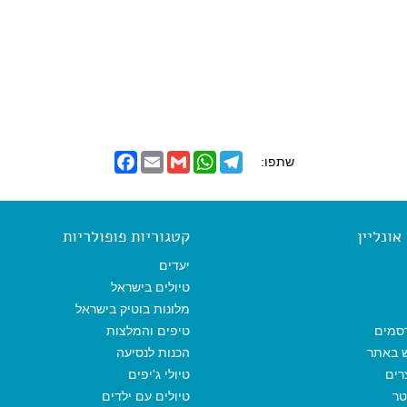
F
E
G
W
T
שתפו:
a
m
m
h
e
c
a
a
a
l
e
i
i
t
e
b
l
l
s
g
o
A
r
ונליין
קטגוריות פופולריות
o
p
a
k
p
m
יעדים
טיולים בישראל
מלונות בוטיק בישראל
סמים
טיפים והמלצות
ש באתר
הכנות לנסיעה
רים
טיולי ג'יפים
טר
טיולים עם ילדים