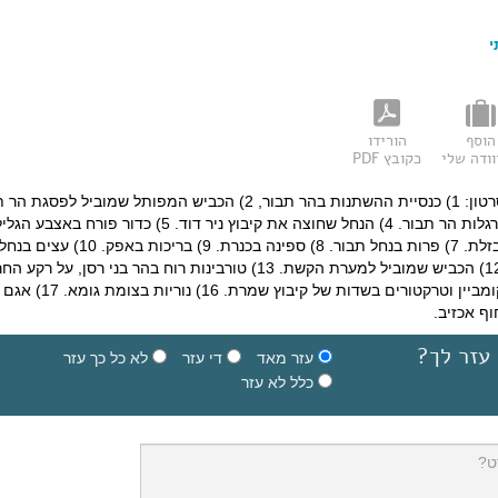
י
הוסף
הורידו
ודה שלי
כקובץ PDF
המקומות המצולמים בסרטון: 1) כנסיית ההשתנות בהר תבור, 2) הכביש המפותל שמוביל לפסג
3) עננים מעל שיבלי, למרגלות הר תבור. 4) הנחל שחוצה את קיבוץ ניר דוד. 5) כדור פורח 
רקע החרמון. 6) קניון הבזלת. 7) פרות בנחל תבור. 8) ספינה בכנרת. 9) בריכות באפק. 10) עצים בנח
השופט. 11) מפל סער. 12) הכביש שמוביל למערת הקשת. 13) טורבינות רוח בהר בני רסן, על רק
14) מערת הקשת. 15) קומביין וטרקטורים בשדות של קיבוץ שמרת. 16) נוריות בצומת גומא. 17) אגם
עזר לך?
עזר מאד
די עזר
לא כל כך עזר
כלל לא עזר