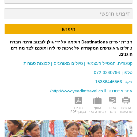
חברת יעדים Destinations הוקמה על ידי גולן לובנוב והינה חברת
טיולים גיאוגרפים המקפידה על איכות טיוליה ותוכנם לצד מחירים
הוגנים.
קטגוריה:
המטייל העצמאי
|
טיולים מאורגנים
|
קבוצות סגורות
טלפון: 072-3340796
פקס: 15336446566
אתר אינטרנט:
http://www.yeadimtravel.co.il/
הדפיסו
שלחו
הוסף
הורידו
את העמוד
לחבר
למזוודה שלי
כקובץ PDF