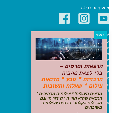
מסע אחר ברשת
קטגוריות פופולריות
יעדים
טיולים בישראל
מלונות בוטיק בישראל
טיפים והמלצות
הרצאות וסרטים –
הכנות לנסיעה
בלי לצאת מהבית
טיולי ג'יפים
תרבויות * טבע * סדנאות
טיולים עם ילדים
צילום * שאלות ותשובות
שייט, הפלגות, קרוזים
דיגיטל
מרצים מעולים! * צילומים מרהיבים *
הרצאה שהיא חווייה * שידור חי וגם
עקבו אחרינו בפייסבוק
מקבלים הקלטה! סרטים עלילתיים
משובחים