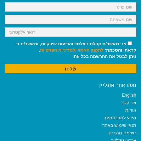
k
p
m
אני מאשר/ת קבלת ניוזלטר והודעות שיווקיות, ומאשר/ת כי
קראתי והסכמתי
לתקנון האתר
ולמדיניות הפרטיות
.
ניתן לבטל את ההרשמה בכל עת
מסע אחר אונליין
English
צור קשר
אודות
מידע למפרסמים
תנאי שימוש באתר
רשימת מוצרים
ארכיון ניוזלטר