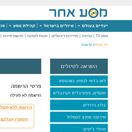
יעדים בעולם
טיולים בישראל
קהילת מסע
סוג
מסע TV
טריוויה
מדריכים דיגיטליים
הכנות לנסיעה
חדשות תיירות
דף הבית
/
הרשמה
השראה לטיולים
לאן כדאי לנסוע באוגוסט
פרטי הרשמה
טקסים, פסטיבלים וקרנבלים
הרשמה לא פעילה
בלוג נדודים
הירשמו ללא תשלו
אירופה מחוץ למסלול
והמגזין אצלכם 
טיולי ג'יפים