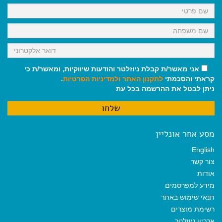
k
p
m
אני מאשר/ת קבלת ניוזלטר והודעות שיווקיות, ומאשר/ת כי
קראתי והסכמתי
לתקנון האתר
ולמדיניות הפרטיות
.
ניתן לבטל את ההרשמה בכל עת
מסע אחר אונליין
English
צור קשר
אודות
מידע למפרסמים
תנאי שימוש באתר
רשימת מוצרים
ארכיון ניוזלטר