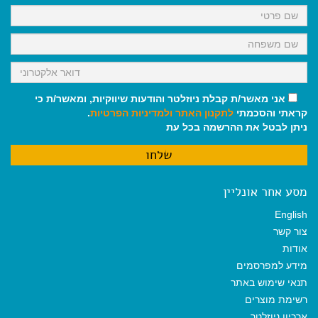
k
p
m
אני מאשר/ת קבלת ניוזלטר והודעות שיווקיות, ומאשר/ת כי
קראתי והסכמתי
לתקנון האתר
ולמדיניות הפרטיות
.
ניתן לבטל את ההרשמה בכל עת
מסע אחר אונליין
English
צור קשר
אודות
מידע למפרסמים
תנאי שימוש באתר
רשימת מוצרים
ארכיון ניוזלטר