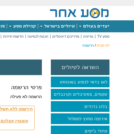
יעדים בעולם
טיולים בישראל
קהילת מסע
סוג
מסע TV
טריוויה
מדריכים דיגיטליים
הכנות לנסיעה
חדשות תיירות
דף הבית
/
הרשמה
השראה לטיולים
לאן כדאי לנסוע באוגוסט
פרטי הרשמה
טקסים, פסטיבלים וקרנבלים
הרשמה לא פעילה
בלוג נדודים
הירשמו ללא תשלו
אירופה מחוץ למסלול
והמגזין אצלכם 
טיולי ג'יפים