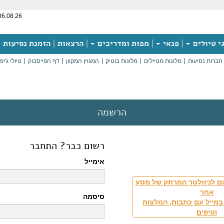
06.08.26
י טיולים
פנאי
מפות ומדריכים
הרצאות
הזמנת נסיעות
חברות נסיעות
מלונות מטיילים
מלונות בוטיק
המגזין המקוון
דף הפייסבוק
טיולי ג'יפ
הרשמה
רשום כבר? התחבר
אימייל
ם לניוזלטר המרתק של מסע
אחר
סיסמה
במייל עם כתבות, המלצות
וטיפים