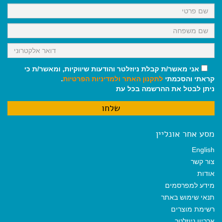
k
p
m
אני מאשר/ת קבלת ניוזלטר והודעות שיווקיות, ומאשר/ת כי
קראתי והסכמתי
לתקנון האתר
ולמדיניות הפרטיות
.
ניתן לבטל את ההרשמה בכל עת
מסע אחר אונליין
English
צור קשר
אודות
מידע למפרסמים
תנאי שימוש באתר
רשימת מוצרים
ארכיון ניוזלטר