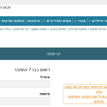
07.08.26
י טיולים
פנאי
מפות ומדריכים
הרצאות
הזמנת נסיעות
חברות נסיעות
מלונות מטיילים
מלונות בוטיק
המגזין המקוון
דף הפייסבוק
טיולי ג'יפ
הרשמה
רשום כבר? התחבר
אימייל
ם לניוזלטר המרתק של מסע
אחר
סיסמה
במייל עם כתבות, המלצות
וטיפים