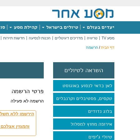
יעדים בעולם
טיולים בישראל
קהילת מסע
סוג
מסע TV
טריוויה
מדריכים דיגיטליים
הכנות לנסיעה
חדשות תיירות
דף הבית
/
הרשמה
השראה לטיולים
לאן כדאי לנסוע באוגוסט
פרטי הרשמה
טקסים, פסטיבלים וקרנבלים
הרשמה לא פעילה
בלוג נדודים
הירשמו ללא תשלו
אירופה מחוץ למסלול
והמגזין אצלכם 
טיולי ג'יפים